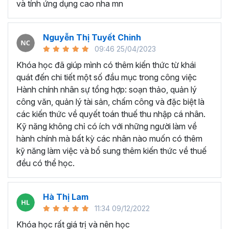
và tính ứng dụng cao nha mn
Có khả năng lưu trữ và cập nhật thường xuyên các
thông tin, hợp đồng và dữ liệu quan trọng về nhân
sự trong và ngoài doanh nghiệp.
Nguyễn Thị Tuyết Chinh
Xử lý các văn bản, thủ tục nhằm hỗ trợ việc quản lý
09:46 25/04/2023
hành chính theo các quy trình chuẩn.
Khóa học đã giúp mình có thêm kiến thức từ khái
Biết dự đoán nhu cầu nhân sự, tham gia vào chiến
quát đến chi tiết một số đầu mục trong công việc
lược tuyển dụng, tổ chức phỏng vấn, và tham gia
Hành chính nhân sự tổng hợp: soạn thảo, quản lý
vào quản lý lương thưởng.
công văn, quản lý tài sản, chấm công và đặc biệt là
Hỗ trợ xây dựng hệ thống quản lý, tạo mối liên kết
các kiến thức về quyết toán thuế thu nhập cá nhân.
giữa quản lý và nhân viên, cũng như giữa các bộ
Kỹ năng không chỉ có ích với những người làm về
phận khác nhau.
hành chính mà bất kỳ các nhân nào muốn có thêm
Lên kế hoạch và tổ chức các chương trình đào tạo
kỹ năng làm việc và bổ sung thêm kiến thức về thuế
nhằm hỗ trợ nhân viên mới và nâng cao hiệu quả
đều có thể học.
công việc.
Những kỹ năng này không chỉ giúp nhân viên hành chính
Hà Thị Lam
nhân sự thực hiện công việc một cách hiệu quả , được
11:34 09/12/2022
đánh giá cao từ cấp trên, mà nó còn là yếu tố quan trọng
khi bạn chuyển đổi và thích nghi với môi trường làm việc
Khóa học rất giá trị và nên học