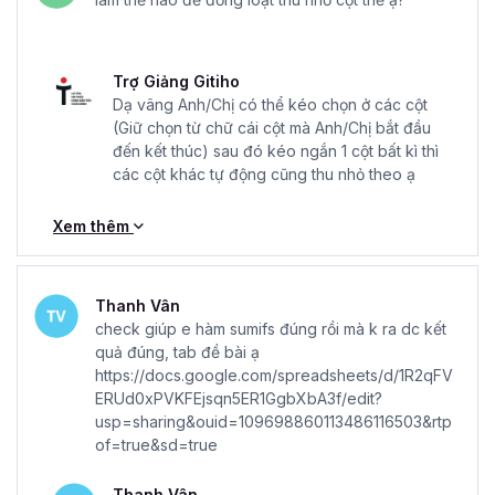
xuyên
: để đảm bảo rằng học viên luôn tiếp cận với những
thông tin mới nhất, phản ánh xu hướng và tiến triển trong
lĩnh vực hành chính nhân sự.
Trợ Giảng Gitiho
Dạ vâng Anh/Chị có thể kéo chọn ở các cột
Còn chần chờ gì nữa mà không đăng ký và sở hữu khóa
(Giữ chọn từ chữ cái cột mà Anh/Chị bắt đầu
học hành chính nhân sự
HCNSG02- Kỹ năng công việc
đến kết thúc) sau đó kéo ngắn 1 cột bất kì thì
Hành chính Nhân sự tổng hợp A-Z
ngay hôm nay để
các cột khác tự động cũng thu nhỏ theo ạ
nâng trình Hành chính - Nhân sự của bạn lên nhé.
Xem thêm
Thanh Vân
check giúp e hàm sumifs đúng rồi mà k ra dc kết
quả đúng, tab đề bài ạ
https://docs.google.com/spreadsheets/d/1R2qFV
ERUd0xPVKFEjsqn5ER1GgbXbA3f/edit?
usp=sharing&ouid=109698860113486116503&rtp
of=true&sd=true
Thanh Vân