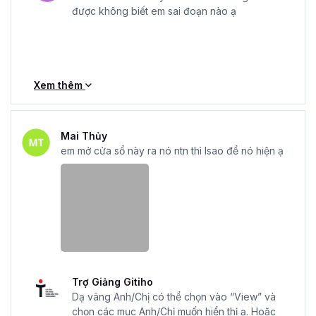
được không biết em sai đoạn nào ạ
Xem thêm
Mai Thủy
em mở cửa sổ này ra nó ntn thì lsao để nó hiện ạ
Trợ Giảng Gitiho
Dạ vâng Anh/Chị có thể chọn vào “View” và
chọn các mục Anh/Chị muốn hiển thị ạ. Hoặc