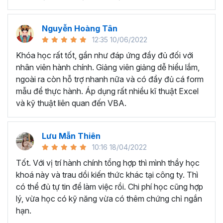
mới.
Đồng thời, khi nhân viên hành chính nhân sự có đủ kỹ
Nguyễn Hoàng Tân
năng và kinh nghiệm, họ có khả năng giải quyết các vấn
12:35 10/06/2022
đề một cách triệt để và được đánh giá cao hơn trong môi
Khóa học rất tốt, gần như đáp ứng đầy đủ đối với
trường làm việc.
nhân viên hành chính. Giảng viên giảng dễ hiểu lắm,
Mục tiêu khi tham gia khóa
ngoài ra còn hỗ trợ nhanh nữa và có đầy đủ cá form
học?
mẫu để thực hành. Áp dụng rất nhiều kĩ thuật Excel
và kỹ thuật liên quan đến VBA.
Sau khi kết thúc khóa học, học viên có thể tự tin:
Nắm rõ về bản chất công việc Hành chính Nhân sự
:
Lưu Mẫn Thiên
Từ việc tuyển dụng đến quản lý hành chính, tiền lương,
10:16 18/04/2022
pháp chế và bảo hiểm, chúng ta phải hiểu được nhiệm vụ
Tốt. Với vị trí hành chính tổng hợp thì mình thầy học
và biết mình cần phải làm gì đối với các đầu công việc như
khoá này và trau dồi kiến thức khác tại công ty. Thì
này.
có thể đủ tự tin để làm việc rồi. Chi phí học cũng hợp
Hiểu biết sâu về luật lao động và quy định nhân sự
:
lý, vừa học có kỹ năng vừa có thêm chứng chỉ ngắn
giúp hỗ trợ ban giám đốc giải quyết các vấn đề phát sinh
hạn.
liên quan tới lao động kịp thời, nhằm mục đích đưa tổ