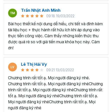
chức ngày càng phát triển hơn.
Trần Nhật Anh Minh
Biết áp dụng kiến thức vừa học vào thực tế công
09:18 19/03/2022
việc
để tận dụng cơ hội việc làm trong lĩnh vực hành
Bài học thiết kế nội dung dễ hiểu, chi tiết và đính kèm
chính nhân sự.
tài liệu học + thực hành rất hữu ích khi áp dụng vào
Tối ưu hóa quá trình làm việc hàng ngày
: biết cách
thực tiễn công việc. Cảm thấy những kiến thức thu
tạo và tối ưu quy trình làm việc từ quản lý công văn, hợp
được quá rẻ so với giá tiền mua khóa học này. Cảm
đồng, đồ dùng, văn phòng phẩm, tài sản cố định, tạo
ơn!
chương trình quản lý nhân sự, đến xây dựng bảng chấm
công trên Excel và lập bảng lương, bảo hiểm.
Ai có thể tham gia khóa học
Lê Thị Hải Vy
09:21 13/03/2022
nghiệp vụ hành chính nhân
Chương trình rất tốt ạ. Mọi người đăng ký nhé.
sự?
Chương trình rất tốt ạ. Mọi người đăng ký nhéChương
trình rất tốt ạ. Mọi người đăng ký nhéChương trình rất
tốt ạ. Mọi người đăng ký nhéChương trình rất tốt ạ.
Khóa học hành chính nhân sự HCNSG02 được Gitiho
Mọi người đăng ký nhéChương trình rất tốt ạ. Mọi
thiết kế dành cho:
người đăng ký nhé
Người mới, sinh viên sắp tốt nghiệp, người trái ngành