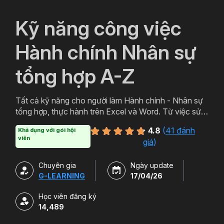
`
Kỹ năng công việc
Hành chính Nhân sự
tổng hợp A-Z
Tất cả kỹ năng cho người làm Hành chính - Nhân sự
tổng hợp, thực hành trên Excel và Word. Từ việc sử
dụng email, in ấn cho đến Lập bảng lương, Quản lý
4.8
(
41 đánh
Khả dụng với gói hội
nhân sự, Quản lý TSCĐ ... tự động bằng file mẫu
viên
giá
)
VBA.
Chuyên gia
Ngày update
G-LEARNING
17/04/26
Học viên đăng ký
14,489