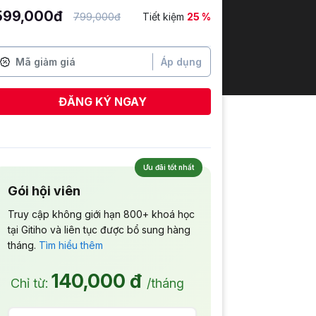
599,000đ
799,000đ
Tiết kiệm
25 %
Áp dụng
ĐĂNG KÝ NGAY
Ưu đãi tốt nhất
Gói hội viên
Truy cập không giới hạn 800+ khoá học
tại Gitiho và liên tục được bổ sung hàng
tháng.
Tìm hiểu thêm
140,000 đ
Chỉ từ:
/tháng