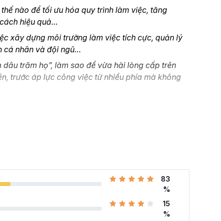
hế nào để tối ưu hóa quy trình làm việc, tăng
 cách hiệu quả…
ệc xây dựng môi trường làm việc tích cực, quản lý
ển cá nhân và đội ngũ…
dâu trăm họ”, làm sao để vừa hài lòng cấp trên
ên, trước áp lực công việc từ nhiều phía mà không
sự tổng hợp chưa có nhiều kinh nghiệm, muốn nâng
ầu từ đâu, đang tìm các khóa học hành chính nhân sự
ành chính Nhân sự tổng hợp A-Z
tại Gitiho chính
 khóa học HCNSG02 tại
83
%
hính nhân sự
với 24 giờ học chuyên sâu cho 176 kỹ
15
úp bạn nắm vững các kỹ năng cho nghề hành chính
%