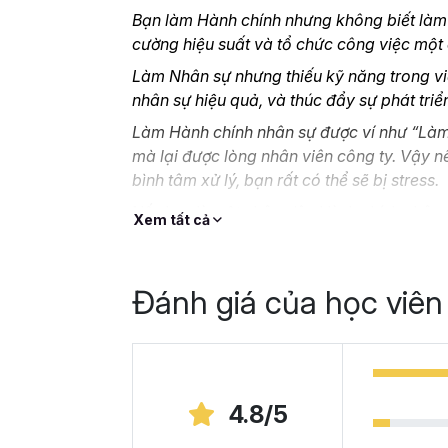
Bạn làm Hành chính nhưng không biết làm t
cường hiệu suất và tổ chức công việc một
Làm Nhân sự nhưng thiếu kỹ năng trong vi
nhân sự hiệu quả, và thúc đẩy sự phát tri
Làm Hành chính nhân sự được ví như “Làm 
mà lại được lòng nhân viên công ty. Vậy n
bình tâm xử lý, bạn rất có thể sẽ bị stress.
Nếu bạn là một nhân viên Hành chính nhân 
Xem tất cả
cao kỹ năng nghiệp vụ mà không biết bắt đ
online thì
HCNSG02- Kỹ năng công việc H
là vị cứu tinh cho bạn.
Đánh giá của học viên
Tại sao bạn nên chọn
Gitiho?
Khóa học giúp bạn tự học nghiệp vụ
hành c
4.8/5
năng cần thiết. Lộ trình 14 chương học gi