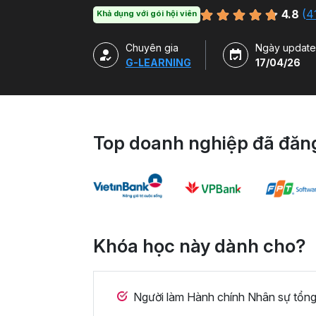
bằng file mẫu VBA.
4.8
(
4
Khả dụng với gói hội viên
Chuyên gia
Ngày update
G-LEARNING
17/04/26
Top doanh nghiệp đã đăng
Khóa học này dành cho?
Người làm Hành chính Nhân sự tổng