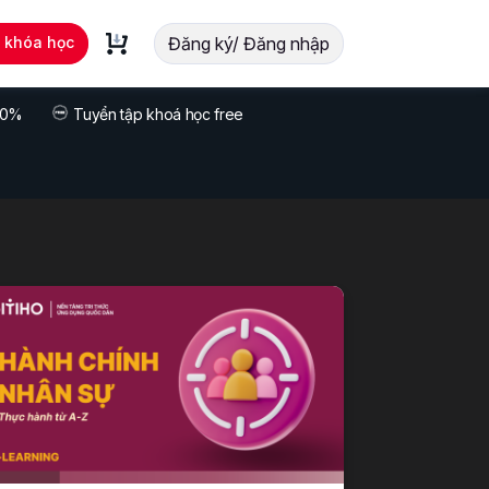
t khóa học
Đăng ký/ Đăng nhập
 70%
Tuyển tập khoá học free