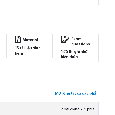
Exam
Material
questions
15 tài liệu đính
1 đề thi ghi nhớ
kèm
kiến thức
Mở rộng tất cả các phần
2 bài giảng • 4 phút