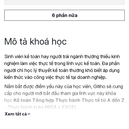
6 phần nữa
Mô tả khoá học
Sinh viên kế toán hay người trái ngành thường thiếu kinh
nghiệm làm việc thực tế trong lĩnh vực kế toán. Đa phần
người chỉ học lý thuyết kế toán thường khó biết áp dụng
kiến thức vào công việc thực tế tại doanh nghiệp.
Nắm bắt được điểm yếu này của học viên, Gitiho sẽ cung
cấp cho người mới bắt đầu tham gia lĩnh vực này khóa
học
Kế toán Tổng hợp Thực hành Thực tế từ A đến Z
- Thực hành trên MISA + EXCEL
.
Xem tất cả
Mục tiêu khi tham gia khóa