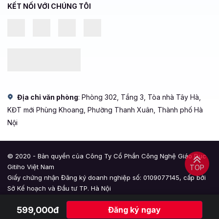
KẾT NỐI VỚI CHÚNG TÔI
Địa chỉ văn phòng
: Phòng 302, Tầng 3, Tòa nhà Tây Hà,
KĐT mới Phùng Khoang, Phường Thanh Xuân, Thành phố Hà
Nội
© 2020 - Bản quyền của Công Ty Cổ Phần Công Nghệ Giáo Dục
Gitiho Việt Nam
TOP
Giấy chứng nhận Đăng ký doanh nghiệp số: 0109077145, cấp bởi
Sở Kế hoạch và Đầu tư TP. Hà Nội
Giấy phép mạng xã hội số: 588, cấp bởi Bộ Thông tin và Truyền
599,000đ
Đăng ký ngay
thông