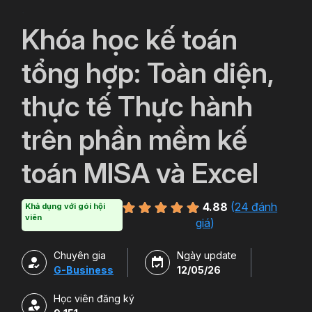
`
Khóa học kế toán
tổng hợp: Toàn diện,
thực tế Thực hành
trên phần mềm kế
toán MISA và Excel
4.88
(
24 đánh
Khả dụng với gói hội
viên
giá
)
Chuyên gia
Ngày update
G-Business
12/05/26
Học viên đăng ký