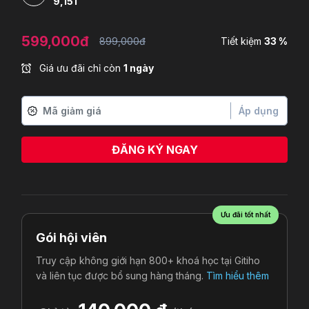
9,151
599,000đ
899,000đ
Tiết kiệm
33 %
Giá ưu đãi chỉ còn
1 ngày
Áp dụng
ĐĂNG KÝ NGAY
Ngô Hồng Nhung
vừa đăng ký
Ưu đãi tốt nhất
Gói hội viên
Truy cập không giới hạn 800+ khoá học tại Gitiho
và liên tục được bổ sung hàng tháng.
Tìm hiểu thêm