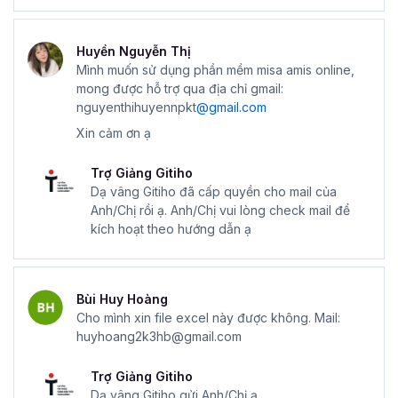
Huyền Nguyễn Thị
Mình muốn sử dụng phần mềm misa amis online,
mong được hỗ trợ qua địa chỉ gmail:
nguyenthihuyennpkt
@gmail.com
Xin cảm ơn ạ
Trợ Giảng Gitiho
Dạ vâng Gitiho đã cấp quyền cho mail của
Anh/Chị rồi ạ. Anh/Chị vui lòng check mail để
kích hoạt theo hướng dẫn ạ
Bùi Huy Hoàng
Cho mình xin file excel này được không. Mail:
huyhoang2k3hb@gmail.com
Trợ Giảng Gitiho
Dạ vâng Gitiho gửi Anh/Chị ạ