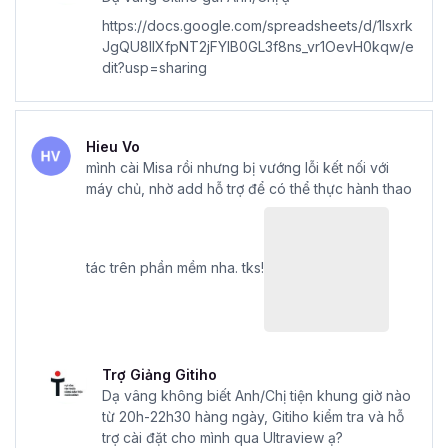
https://docs.google.com/spreadsheets/d/1lsxrk
JgQU8llXfpNT2jFYlB0GL3f8ns_vr1OevH0kqw/e
dit?usp=sharing
Hieu Vo
mình cài Misa rồi nhưng bị vướng lỗi kết nối với
máy chủ, nhờ add hỗ trợ để có thể thực hành thao
tác trên phần mềm nha. tks!
Trợ Giảng Gitiho
Dạ vâng không biết Anh/Chị tiện khung giờ nào
từ 20h-22h30 hàng ngày, Gitiho kiểm tra và hỗ
trợ cài đặt cho mình qua Ultraview ạ?