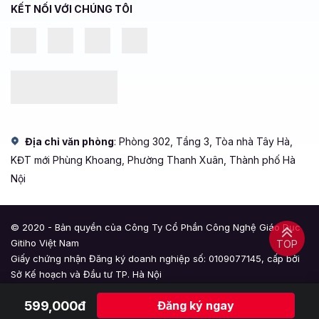
KẾT NỐI VỚI CHÚNG TÔI
Địa chỉ văn phòng
: Phòng 302, Tầng 3, Tòa nhà Tây Hà,
KĐT mới Phùng Khoang, Phường Thanh Xuân, Thành phố Hà
Nội
© 2020 - Bản quyền của Công Ty Cổ Phần Công Nghệ Giáo Dục
Gitiho Việt Nam
TOP
Giấy chứng nhận Đăng ký doanh nghiệp số: 0109077145, cấp bởi
Sở Kế hoạch và Đầu tư TP. Hà Nội
Giấy phép mạng xã hội số: 588, cấp bởi Bộ Thông tin và Truyền
599,000đ
Đăng ký ngay
thông