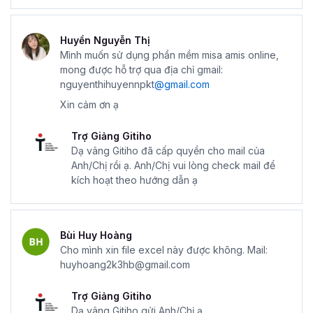
Huyền Nguyễn Thị
Mình muốn sử dụng phần mềm misa amis online,
mong được hỗ trợ qua địa chỉ gmail:
nguyenthihuyennpkt
@gmail.com
Xin cảm ơn ạ
Trợ Giảng Gitiho
Dạ vâng Gitiho đã cấp quyền cho mail của
Anh/Chị rồi ạ. Anh/Chị vui lòng check mail để
kích hoạt theo hướng dẫn ạ
Bùi Huy Hoàng
Cho mình xin file excel này được không. Mail:
huyhoang2k3hb@gmail.com
Trợ Giảng Gitiho
Dạ vâng Gitiho gửi Anh/Chị ạ