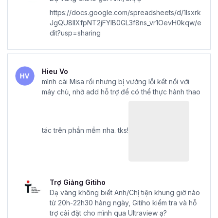
https://docs.google.com/spreadsheets/d/1lsxrk
JgQU8llXfpNT2jFYlB0GL3f8ns_vr1OevH0kqw/e
dit?usp=sharing
Hieu Vo
mình cài Misa rồi nhưng bị vướng lỗi kết nối với
máy chủ, nhờ add hỗ trợ để có thể thực hành thao
tác trên phần mềm nha. tks!
Trợ Giảng Gitiho
Dạ vâng không biết Anh/Chị tiện khung giờ nào
từ 20h-22h30 hàng ngày, Gitiho kiểm tra và hỗ
trợ cài đặt cho mình qua Ultraview ạ?