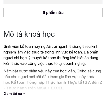
6 phần nữa
Mô tả khoá học
Sinh viên kế toán hay người trái ngành thường thiếu kinh
nghiệm làm việc thực tế trong lĩnh vực kế toán. Đa phần
người chỉ học lý thuyết kế toán thường khó biết áp dụng
kiến thức vào công việc thực tế tại doanh nghiệp.
Nắm bắt được điểm yếu này của học viên, Gitiho sẽ cung
cấp cho người mới bắt đầu tham gia lĩnh vực này khóa
học
Kế toán Tổng hợp Thực hành Thực tế từ A đến Z
- Thực hành trên MISA + EXCEL
.
Xem tất cả
Mục tiêu khi tham gia khóa