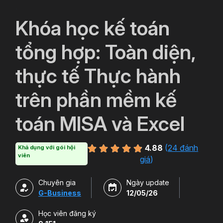
`
Khóa học kế toán
tổng hợp: Toàn diện,
thực tế Thực hành
trên phần mềm kế
toán MISA và Excel
4.88
(
24 đánh
Khả dụng với gói hội
viên
giá
)
Chuyên gia
Ngày update
G-Business
12/05/26
Học viên đăng ký