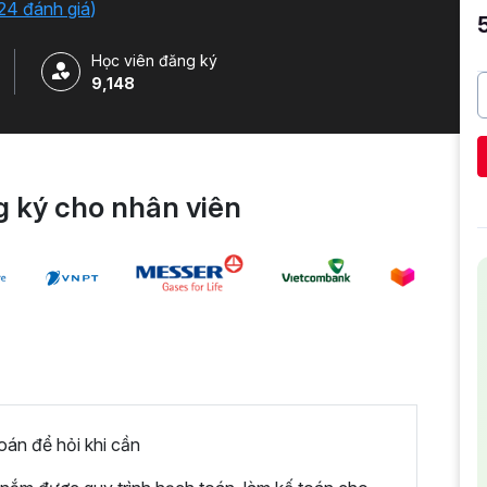
24 đánh giá
)
Học viên đăng ký
9,148
 ký cho nhân viên
án để hỏi khi cần