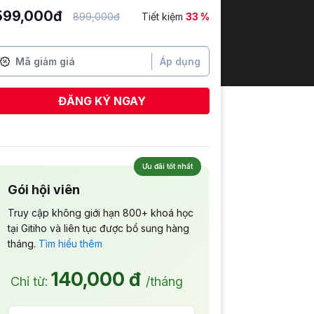
599,000đ
899,000đ
Tiết kiệm
33 %
Áp dụng
ĐĂNG KÝ NGAY
Ưu đãi tốt nhất
Gói hội viên
Truy cập không giới hạn 800+ khoá học
tại Gitiho và liên tục được bổ sung hàng
tháng.
Tìm hiểu thêm
140,000 đ
Chỉ từ:
/tháng