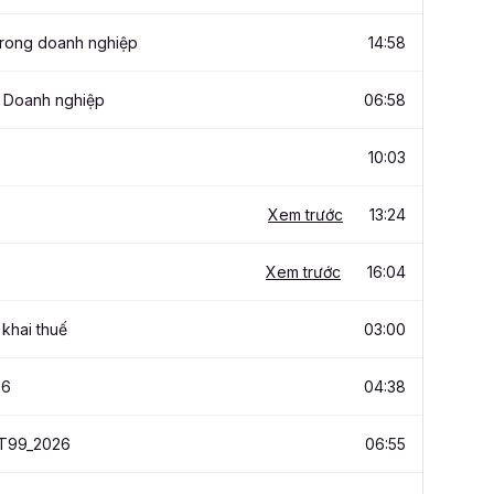
 trong doanh nghiệp
14:58
g Doanh nghiệp
06:58
10:03
Xem trước
13:24
Xem trước
16:04
khai thuế
03:00
26
04:38
TT99_2026
06:55