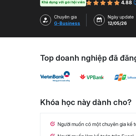
4.88
(
Khả dụng với gói hội viên
Chuyên gia
Ngày update
G-Business
12/05/26
Top doanh nghiệp đã đăng
Khóa học này dành cho?
Người muốn có một chuyên gia kế to