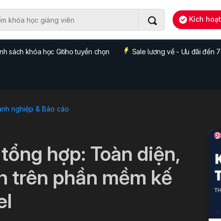
Kích hoạ
nh sách khóa học Gitiho tuyển chọn
Sale lương về - Ưu đãi đến
anh nghiệp & Báo cáo
tổng hợp: Toàn diện,
h trên phần mềm kế
el