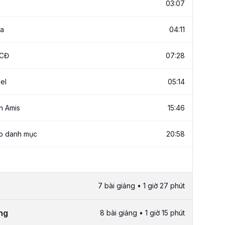
03:07
sa
04:11
SCĐ
07:28
el
05:14
n Amis
15:46
ạo danh mục
20:58
7 bài giảng • 1 giờ 27 phút
àng
8 bài giảng • 1 giờ 15 phút