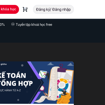
t khóa học
Đăng ký/ Đăng nhập
 70%
Tuyển tập khoá học free