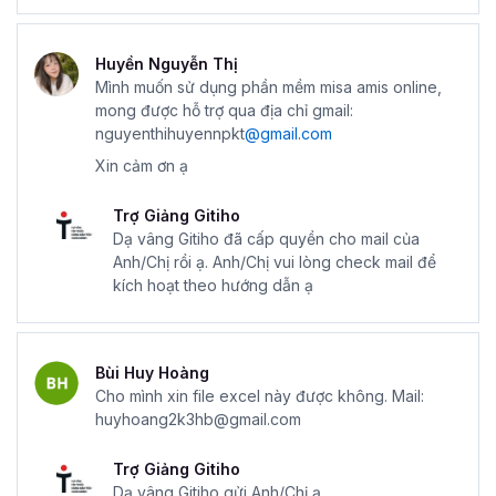
Huyền Nguyễn Thị
Mình muốn sử dụng phần mềm misa amis online,
mong được hỗ trợ qua địa chỉ gmail:
nguyenthihuyennpkt
@gmail.com
Xin cảm ơn ạ
Trợ Giảng Gitiho
Dạ vâng Gitiho đã cấp quyền cho mail của
Anh/Chị rồi ạ. Anh/Chị vui lòng check mail để
kích hoạt theo hướng dẫn ạ
Bùi Huy Hoàng
Cho mình xin file excel này được không. Mail:
huyhoang2k3hb@gmail.com
Trợ Giảng Gitiho
Dạ vâng Gitiho gửi Anh/Chị ạ