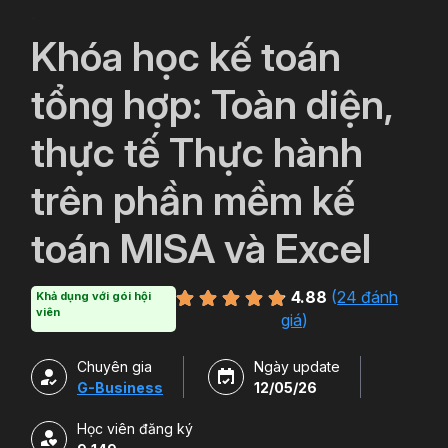
`
Khóa học kế toán
tổng hợp: Toàn diện,
thực tế Thực hành
trên phần mềm kế
toán MISA và Excel
4.88
(
24 đánh
Khả dụng với gói hội
viên
giá
)
Chuyên gia
Ngày update
G-Business
12/05/26
Học viên đăng ký