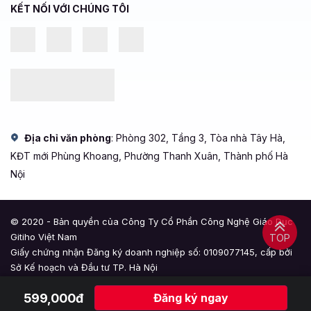
KẾT NỐI VỚI CHÚNG TÔI
Địa chỉ văn phòng
: Phòng 302, Tầng 3, Tòa nhà Tây Hà,
KĐT mới Phùng Khoang, Phường Thanh Xuân, Thành phố Hà
Nội
© 2020 - Bản quyền của Công Ty Cổ Phần Công Nghệ Giáo Dục
Gitiho Việt Nam
TOP
Giấy chứng nhận Đăng ký doanh nghiệp số: 0109077145, cấp bởi
Sở Kế hoạch và Đầu tư TP. Hà Nội
Giấy phép mạng xã hội số: 588, cấp bởi Bộ Thông tin và Truyền
599,000đ
Đăng ký ngay
thông