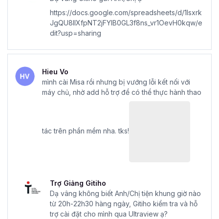
https://docs.google.com/spreadsheets/d/1lsxrk
JgQU8llXfpNT2jFYlB0GL3f8ns_vr1OevH0kqw/e
dit?usp=sharing
Hieu Vo
mình cài Misa rồi nhưng bị vướng lỗi kết nối với
máy chủ, nhờ add hỗ trợ để có thể thực hành thao
tác trên phần mềm nha. tks!
Trợ Giảng Gitiho
Dạ vâng không biết Anh/Chị tiện khung giờ nào
từ 20h-22h30 hàng ngày, Gitiho kiểm tra và hỗ
trợ cài đặt cho mình qua Ultraview ạ?