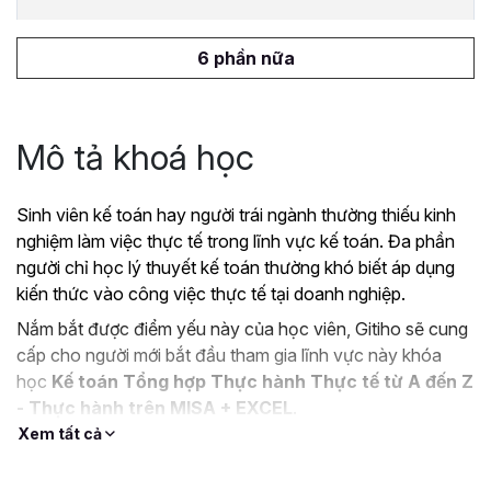
6 phần nữa
Mô tả khoá học
Sinh viên kế toán hay người trái ngành thường thiếu kinh
nghiệm làm việc thực tế trong lĩnh vực kế toán. Đa phần
người chỉ học lý thuyết kế toán thường khó biết áp dụng
kiến thức vào công việc thực tế tại doanh nghiệp.
Nắm bắt được điểm yếu này của học viên, Gitiho sẽ cung
cấp cho người mới bắt đầu tham gia lĩnh vực này khóa
học
Kế toán Tổng hợp Thực hành Thực tế từ A đến Z
- Thực hành trên MISA + EXCEL
.
Xem tất cả
Mục tiêu khi tham gia khóa