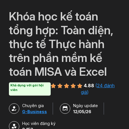
`
Khóa học kế toán
tổng hợp: Toàn diện,
thực tế Thực hành
trên phần mềm kế
toán MISA và Excel
4.88
(
24 đánh
Khả dụng với gói hội
viên
giá
)
Chuyên gia
Ngày update
G-Business
12/05/26
Học viên đăng ký