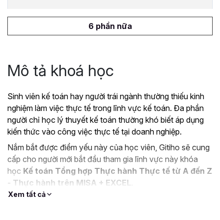
6 phần nữa
Mô tả khoá học
Sinh viên kế toán hay người trái ngành thường thiếu kinh
nghiệm làm việc thực tế trong lĩnh vực kế toán. Đa phần
người chỉ học lý thuyết kế toán thường khó biết áp dụng
kiến thức vào công việc thực tế tại doanh nghiệp.
Nắm bắt được điểm yếu này của học viên, Gitiho sẽ cung
cấp cho người mới bắt đầu tham gia lĩnh vực này khóa
học
Kế toán Tổng hợp Thực hành Thực tế từ A đến Z
- Thực hành trên MISA + EXCEL
.
Xem tất cả
Mục tiêu khi tham gia khóa