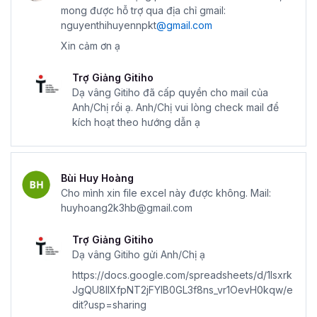
mong được hỗ trợ qua địa chỉ gmail:
nguyenthihuyennpkt
@gmail.com
Xin cảm ơn ạ
Trợ Giảng Gitiho
Dạ vâng Gitiho đã cấp quyền cho mail của
Anh/Chị rồi ạ. Anh/Chị vui lòng check mail để
kích hoạt theo hướng dẫn ạ
Bùi Huy Hoàng
Cho mình xin file excel này được không. Mail:
huyhoang2k3hb@gmail.com
Trợ Giảng Gitiho
Dạ vâng Gitiho gửi Anh/Chị ạ
https://docs.google.com/spreadsheets/d/1lsxrk
JgQU8llXfpNT2jFYlB0GL3f8ns_vr1OevH0kqw/e
dit?usp=sharing