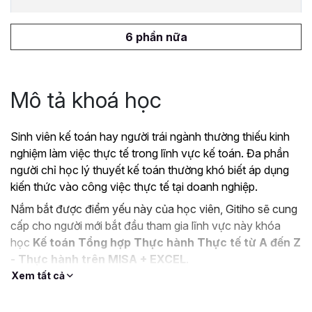
6 phần nữa
Mô tả khoá học
Sinh viên kế toán hay người trái ngành thường thiếu kinh
nghiệm làm việc thực tế trong lĩnh vực kế toán. Đa phần
người chỉ học lý thuyết kế toán thường khó biết áp dụng
kiến thức vào công việc thực tế tại doanh nghiệp.
Nắm bắt được điểm yếu này của học viên, Gitiho sẽ cung
cấp cho người mới bắt đầu tham gia lĩnh vực này khóa
học
Kế toán Tổng hợp Thực hành Thực tế từ A đến Z
- Thực hành trên MISA + EXCEL
.
Xem tất cả
Mục tiêu khi tham gia khóa