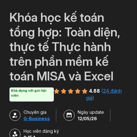
`
Khóa học kế toán
tổng hợp: Toàn diện,
thực tế Thực hành
trên phần mềm kế
toán MISA và Excel
4.88
(
24 đánh
Khả dụng với gói hội
viên
giá
)
Chuyên gia
Ngày update
G-Business
12/05/26
Học viên đăng ký