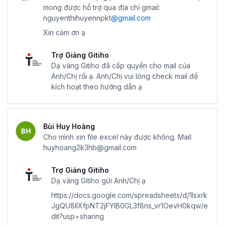
mong được hỗ trợ qua địa chỉ gmail:
nguyenthihuyennpkt
@gmail.com
Xin cảm ơn ạ
Trợ Giảng Gitiho
Dạ vâng Gitiho đã cấp quyền cho mail của
Anh/Chị rồi ạ. Anh/Chị vui lòng check mail để
kích hoạt theo hướng dẫn ạ
Bùi Huy Hoàng
Cho mình xin file excel này được không. Mail:
huyhoang2k3hb@gmail.com
Trợ Giảng Gitiho
Dạ vâng Gitiho gửi Anh/Chị ạ
https://docs.google.com/spreadsheets/d/1lsxrk
JgQU8llXfpNT2jFYlB0GL3f8ns_vr1OevH0kqw/e
dit?usp=sharing