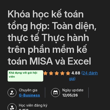
`
Khóa học kế toán
tổng hợp: Toàn diện,
thực tế Thực hành
trên phần mềm kế
toán MISA và Excel
4.88
(
24 đánh
Khả dụng với gói hội
viên
giá
)
Chuyên gia
Ngày update
G-Business
12/05/26
Học viên đăng ký