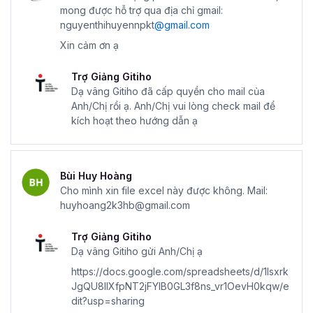
mong được hỗ trợ qua địa chỉ gmail:
nguyenthihuyennpkt
@gmail.com
Xin cảm ơn ạ
Trợ Giảng Gitiho
Dạ vâng Gitiho đã cấp quyền cho mail của
Anh/Chị rồi ạ. Anh/Chị vui lòng check mail để
kích hoạt theo hướng dẫn ạ
Bùi Huy Hoàng
Cho mình xin file excel này được không. Mail:
huyhoang2k3hb@gmail.com
Trợ Giảng Gitiho
Dạ vâng Gitiho gửi Anh/Chị ạ
https://docs.google.com/spreadsheets/d/1lsxrk
JgQU8llXfpNT2jFYlB0GL3f8ns_vr1OevH0kqw/e
dit?usp=sharing