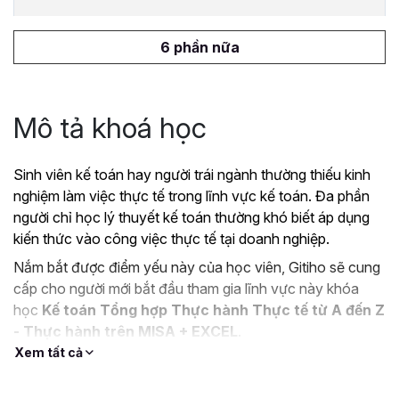
6 phần nữa
Mô tả khoá học
Sinh viên kế toán hay người trái ngành thường thiếu kinh
nghiệm làm việc thực tế trong lĩnh vực kế toán. Đa phần
người chỉ học lý thuyết kế toán thường khó biết áp dụng
kiến thức vào công việc thực tế tại doanh nghiệp.
Nắm bắt được điểm yếu này của học viên, Gitiho sẽ cung
cấp cho người mới bắt đầu tham gia lĩnh vực này khóa
học
Kế toán Tổng hợp Thực hành Thực tế từ A đến Z
- Thực hành trên MISA + EXCEL
.
Xem tất cả
Mục tiêu khi tham gia khóa