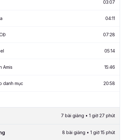
03:07
sa
04:11
SCĐ
07:28
el
05:14
n Amis
15:46
ạo danh mục
20:58
7 bài giảng • 1 giờ 27 phút
àng
8 bài giảng • 1 giờ 15 phút