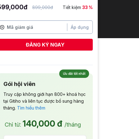
599,000đ
899,000đ
Tiết kiệm
33 %
Áp dụng
ĐĂNG KÝ NGAY
Ưu đãi tốt nhất
Gói hội viên
Truy cập không giới hạn 800+ khoá học
tại Gitiho và liên tục được bổ sung hàng
tháng.
Tìm hiểu thêm
140,000 đ
Chỉ từ:
/tháng