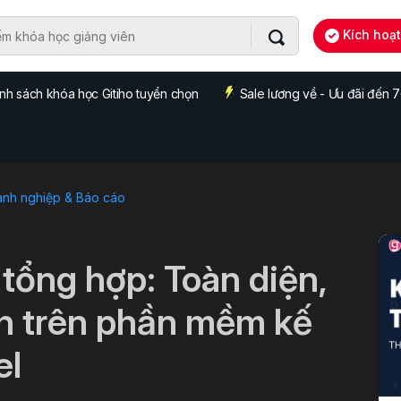
Kích hoạ
nh sách khóa học Gitiho tuyển chọn
Sale lương về - Ưu đãi đến
anh nghiệp & Báo cáo
tổng hợp: Toàn diện,
h trên phần mềm kế
el