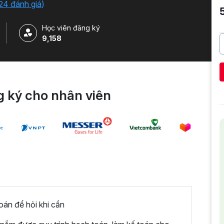
24 đánh giá
)
Học viên đăng ký
9,158
 ký cho nhân viên
án để hỏi khi cần