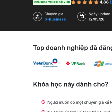
4.88
(
Khả dụng với gói hội viên
Chuyên gia
Ngày update
G-Business
12/05/26
Top doanh nghiệp đã đăng
Khóa học này dành cho?
Người muốn có một chuyên gia kế to