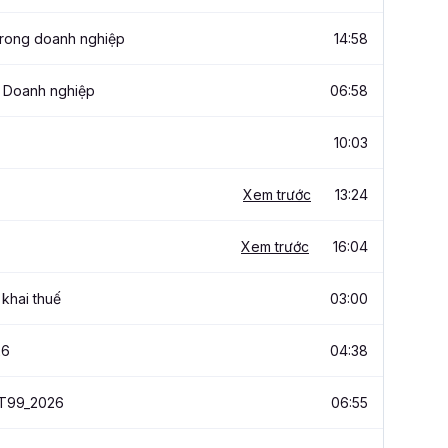
 trong doanh nghiệp
14:58
g Doanh nghiệp
06:58
10:03
Xem trước
13:24
Xem trước
16:04
khai thuế
03:00
26
04:38
TT99_2026
06:55