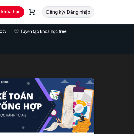
t khóa học
Đăng ký/ Đăng nhập
 70%
Tuyển tập khoá học free