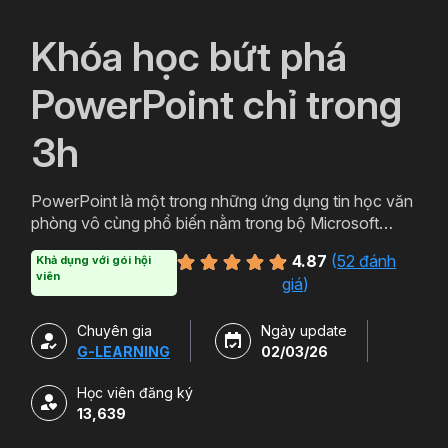
`
Khóa học bứt phá
PowerPoint chỉ trong
3h
PowerPoint là một trong những ứng dụng tin học văn
phòng vô cùng phổ biến nằm trong bộ Microsoft
Office. PowerPoint có thể được thiết kế thành nhiều
4.87
(
52 đánh
Khả dụng với gói hội
định dạng và kiểu khác nhau tạo sự hấp dẫn cho
viên
giá
)
slide. Tham gia khóa học sẽ giúp bạn tạo ra các bản
trình chiếu, thuyết trình cho các sản phẩm và dịch vụ
Chuyên gia
Ngày update
một cách hấp dẫn và sinh động hơn. Chỉ với hơn 3h
G-LEARNING
02/03/26
học powerpoint miễn phí cùng Gitiho bạn sẽ có thể
làm chủ công cụ này. Đăng ký ngay để sở hữu khóa
Học viên đăng ký
học.
13,639