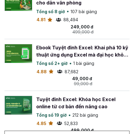
cho dân văn phòng
Tổng số 8 giờ
107 bài giảng
4.81
88,494
249,000 đ
499,000 đ
Ebook Tuyệt đỉnh Excel: Khai phá 10 kỹ
thuật ứng dụng Excel mà đại học không
dạy bạn
Tổng số 2+ giờ
1 bài giảng
4.88
87,682
49,000 đ
99,000 đ
Tuyệt đỉnh Excel: Khóa học Excel
online từ cơ bản đến nâng cao
Tổng số 19 giờ
212 bài giảng
4.85
52,833
499,000 đ