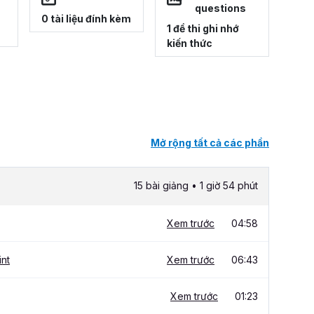
questions
0 tài liệu đính kèm
1 đề thi ghi nhớ
kiến thức
Mở rộng tất cả các phần
15 bài giảng • 1 giờ 54 phút
Xem trước
04:58
int
Xem trước
06:43
Xem trước
01:23