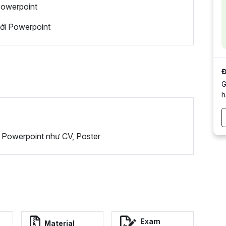
Powerpoint
với Powerpoint
Đ
G
h
i Powerpoint như CV, Poster
Exam
Material