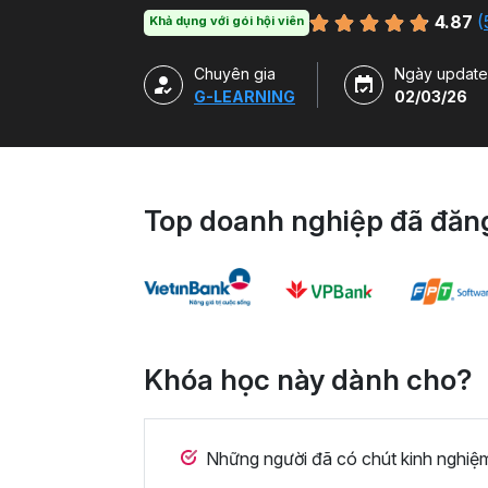
tạo sự hấp dẫn cho slide. Tham gia khóa học
4.87
(
Khả dụng với gói hội viên
trình cho các sản phẩm và dịch vụ một cách
powerpoint miễn phí cùng Gitiho bạn sẽ có
Chuyên gia
Ngày update
khóa học.
G-LEARNING
02/03/26
Top doanh nghiệp đã đăng
Khóa học này dành cho?
Những người đã có chút kinh nghiệ