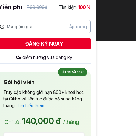
Miễn phí
700,000đ
Tiết kiệm
100 %
Áp dụng
ĐĂNG KÝ NGAY
diễm hương
vừa đăng ký
Ưu đãi tốt nhất
Gói hội viên
Truy cập không giới hạn 800+ khoá học
tại Gitiho và liên tục được bổ sung hàng
tháng.
Tìm hiểu thêm
140,000 đ
Chỉ từ:
/tháng