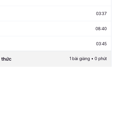
03:37
08:40
03:45
n thức
1 bài giảng • 0 phút