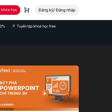
t khóa học
Đăng ký/ Đăng nhập
 70%
Tuyển tập khoá học free