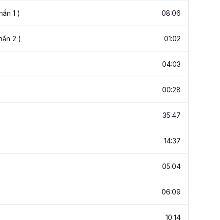
ần 1 )
08:06
hần 2 )
01:02
04:03
00:28
35:47
14:37
05:04
06:09
10:14