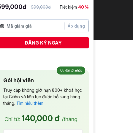
599,000đ
999,000đ
Tiết kiệm
40 %
Áp dụng
ĐĂNG KÝ NGAY
Mỹ Xuân
vừa đăng ký
Ưu đãi tốt nhất
Gói hội viên
Truy cập không giới hạn 800+ khoá học
tại Gitiho và liên tục được bổ sung hàng
tháng.
Tìm hiểu thêm
140,000 đ
Chỉ từ:
/tháng