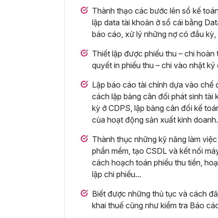
Thành thạo các bước lên sổ kế toán, 
lập data tài khoản ở sổ cái bằng Dat
báo cáo, xử lý những nợ có đầu kỳ, 
Thiết lập được phiếu thu – chi hoàn
quyết in phiếu thu – chi vào nhật ký
Lập báo cáo tài chính dựa vào chế 
cách lập bảng cân đối phát sinh tài
kỳ ở CDPS, lập bảng cân đối kế toán
của hoạt động sản xuất kinh doanh.
Thành thục những kỹ năng làm việc 
phần mềm, tạo CSDL và kết nối máy
cách hoạch toán phiếu thu tiền, hoạ
lập chi phiếu...
Biết được những thủ tục và cách đă
khai thuế cũng như kiểm tra Báo cáo