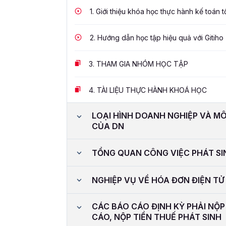
1.
Giới thiệu khóa học thực hành kế toán 
2.
Hướng dẫn học tập hiệu quả với Gitiho
3.
THAM GIA NHÓM HỌC TẬP
4.
TÀI LIỆU THỰC HÀNH KHOÁ HỌC
LOẠI HÌNH DOANH NGHIỆP VÀ M
CỦA DN
TỔNG QUAN CÔNG VIỆC PHÁT SI
NGHIỆP VỤ VỀ HÓA ĐƠN ĐIỆN TỬ
CÁC BÁO CÁO ĐỊNH KỲ PHẢI NỘP
CÁO, NỘP TIỀN THUẾ PHÁT SINH