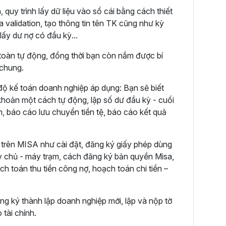
quy trình lấy dữ liệu vào sổ cái bằng cách thiết
a validation, tạo thông tin tên TK cũng như kỳ
lấy dư nợ có đầu kỳ...
 toàn tự động, đồng thời bạn còn nắm được bí
 chung.
độ kế toán doanh nghiệp áp dụng: Bạn sẽ biết
 khoản một cách tự động, lập số dư đầu kỳ - cuối
, báo cáo lưu chuyển tiền tệ, báo cáo kết quả
trên MISA như cài đặt, đăng ký giấy phép dùng
 chủ - máy trạm, cách đăng ký bản quyền Misa,
ch toán thu tiền công nợ, hoạch toán chi tiền –
ng ký thành lập doanh nghiệp mới, lập và nộp tờ
 tài chính.