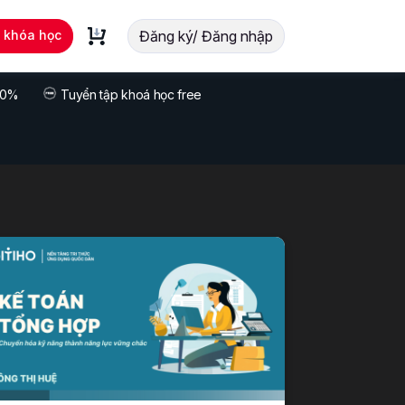
t khóa học
Đăng ký/ Đăng nhập
 70%
Tuyển tập khoá học free