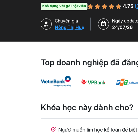
4.75
(
Khả dụng với gói hội viên
Chuyên gia
Ngày updat
Nông Thị Huệ
24/07/26
Top doanh nghiệp đã đăng
Khóa học này dành cho?
Người muốn tìm học kế toán để biết đ