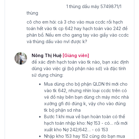
1 thùng dầu máy 5749871/1
thùng
cô cho em hỏi: cả 3 cho vào mua ccdc rồi hạch
toán hết vào tk cp 642 hay hạch toán vào 242 để
phân bổ. Nếu em cho gang tay vào giầy vào ccdc
và thùng dầu vào nvl được k?
Nông Thị Huệ
[Giảng viên]
để xác định hạch toán vào tk nào, bạn xác định
dùng vào việc gì (bộ phận nào sd) và đặc tính
sử dụng chúng:
Mua dùng cho bộ phận QLDN thì mới cho
vào tk 642, nhưng nhìn loại ccdc trên có
vẻ đồ này bên bạn dùng ch máy móc nhà
xưởng gfi đó đúng k, vậy cho vào đúng
tk bộ phận sd nha
Bước 1 khi mua về bạn hoàn toàn có thể
hạch toán nhập kho: Nợ 153 - có… rồi mới
xuất kho Nợ 242/642… - có 153
Nhập kho 153 hay 152 cũng do bạn mua