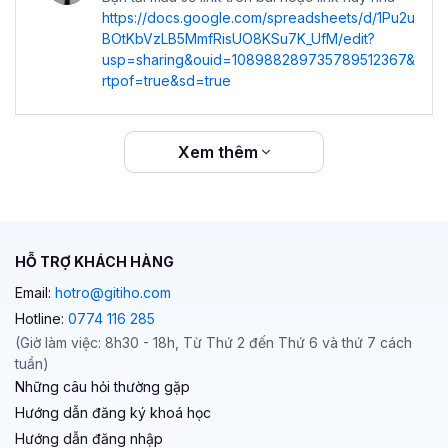
https://docs.google.com/spreadsheets/d/1Pu2u
BOtKbVzLB5MmfRisUO8KSu7K_UfM/edit?
usp=sharing&ouid=108988289735789512367&
rtpof=true&sd=true
Xem thêm
HỖ TRỢ KHÁCH HÀNG
Email:
hotro@gitiho.com
Hotline:
0774 116 285
(Giờ làm việc: 8h30 - 18h, Từ Thứ 2 đến Thứ 6 và thứ 7 cách
tuần)
Những câu hỏi thường gặp
Hướng dẫn đăng ký khoá học
Hướng dẫn đăng nhập