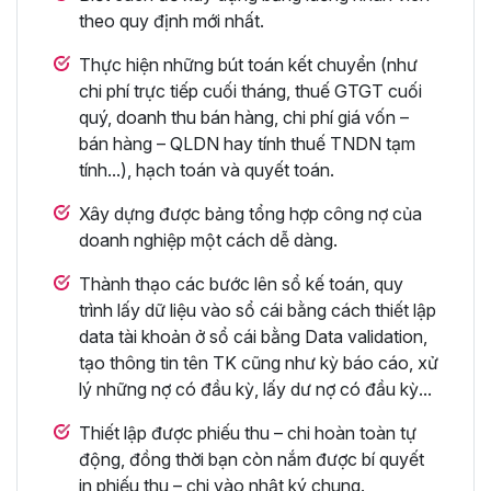
theo quy định mới nhất.
Thực hiện những bút toán kết chuyển (như
chi phí trực tiếp cuối tháng, thuế GTGT cuối
quý, doanh thu bán hàng, chi phí giá vốn –
bán hàng – QLDN hay tính thuế TNDN tạm
tính...), hạch toán và quyết toán.
Xây dựng được bảng tổng hợp công nợ của
doanh nghiệp một cách dễ dàng.
Thành thạo các bước lên sổ kế toán, quy
trình lấy dữ liệu vào sổ cái bằng cách thiết lập
data tài khoản ở sổ cái bằng Data validation,
tạo thông tin tên TK cũng như kỳ báo cáo, xử
lý những nợ có đầu kỳ, lấy dư nợ có đầu kỳ...
Thiết lập được phiếu thu – chi hoàn toàn tự
động, đồng thời bạn còn nắm được bí quyết
in phiếu thu – chi vào nhật ký chung.