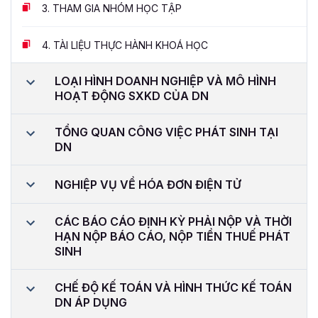
3.
THAM GIA NHÓM HỌC TẬP
4.
TÀI LIỆU THỰC HÀNH KHOÁ HỌC
LOẠI HÌNH DOANH NGHIỆP VÀ MÔ HÌNH
HOẠT ĐỘNG SXKD CỦA DN
TỔNG QUAN CÔNG VIỆC PHÁT SINH TẠI
DN
NGHIỆP VỤ VỀ HÓA ĐƠN ĐIỆN TỬ
CÁC BÁO CÁO ĐỊNH KỲ PHẢI NỘP VÀ THỜI
HẠN NỘP BÁO CÁO, NỘP TIỀN THUẾ PHÁT
SINH
CHẾ ĐỘ KẾ TOÁN VÀ HÌNH THỨC KẾ TOÁN
DN ÁP DỤNG