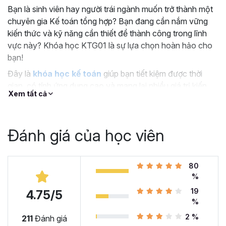
Bạn là sinh viên hay người trái ngành muốn trở thành một
chuyên gia Kế toán tổng hợp? Bạn đang cần nắm vững
kiến thức và kỹ năng cần thiết để thành công trong lĩnh
vực này? Khóa học KTG01 là sự lựa chọn hoàn hảo cho
bạn!
Đây là
khóa học kế toán
giúp bạn tiết kiệm được thời
gian, có tính ứng dụng cao và mang lại nhiều giá trị kiến
Xem tất cả
thức cho người học.
BẠN HỌC ĐƯỢC GÌ TRONG KHÓA HỌC KẾ TOÁN
TỔNG HỢP ONLINE NÀY?
Đánh giá của học viên
Lớp học kế toán tổng hợp này gồm
17 chương, 162 bài
giảng với thời lượng 18+ giờ học
, giúp bạn nắm vững
những kiến thức quan trọng sau:
80
%
Hướng dẫn thực hiện công việc để bắt đầu công
19
4.75/5
việc kế toán tổng hợp
%
Các thành phần kế toán theo hình thức kế toán nhật
2 %
211
Đánh giá
ký chung