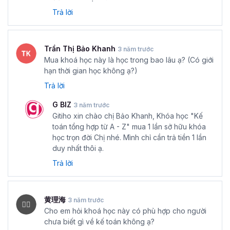
Trả lời
Trần Thị Bảo Khanh
3 năm trước
Mua khoá học này là học trong bao lâu ạ? (Có giới
hạn thời gian học không ạ?)
Trả lời
G BIZ
3 năm trước
Gitiho xin chào chị Bảo Khanh, Khóa học "Kế
toán tổng hợp từ A - Z" mua 1 lần sở hữu khóa
học trọn đời Chị nhé. Mình chỉ cần trả tiền 1 lần
duy nhất thôi ạ.
Trả lời
黄理海
3 năm trước
Cho em hỏi khoá học này có phù hợp cho người
chưa biết gì về kế toán không ạ?