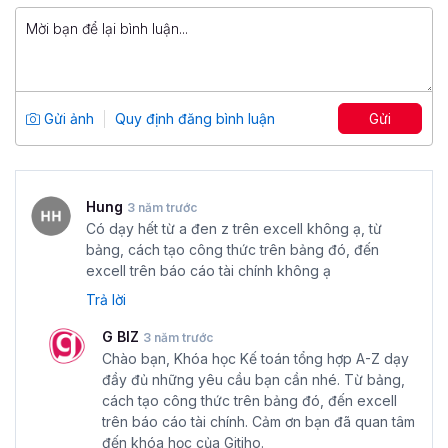
trở thành kế toán tổng hợp
và bắt đầu hành trình trở
thành kế toán tổng hợp tài năng nhé.
Excel cho Tài chính, Kế toán và Phân
tích tài chính
Tổng số 9 giờ
67 bài giảng
Gửi ảnh
Quy định đăng bình luận
Gửi
5
2,160
499,000 đ
899,000 đ
Hung
3 năm trước
Có dạy hết từ a đen z trên excell không ạ, từ
bảng, cách tạo công thức trên bảng đó, đến
excell trên báo cáo tài chính không ạ
Trả lời
G BIZ
3 năm trước
Chào bạn, Khóa học Kế toán tổng hợp A-Z dạy
đầy đủ những yêu cầu bạn cần nhé. Từ bảng,
cách tạo công thức trên bảng đó, đến excell
trên báo cáo tài chính. Cảm ơn bạn đã quan tâm
đến khóa học của Gitiho.