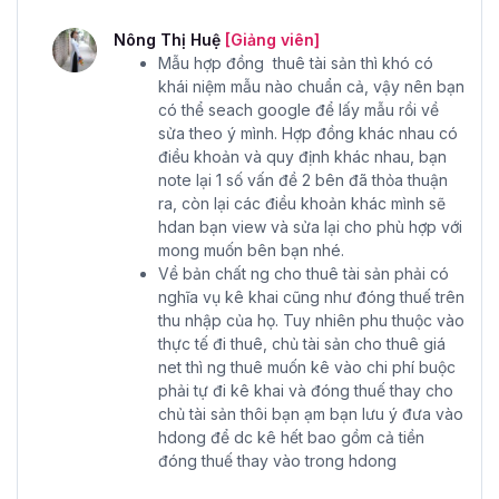
Nông Thị Huệ
[Giảng viên]
Mẫu hợp đồng thuê tài sản thì khó có
khái niệm mẫu nào chuẩn cả, vậy nên bạn
có thể seach google để lấy mẫu rồi về
sửa theo ý mình. Hợp đồng khác nhau có
điều khoản và quy định khác nhau, bạn
note lại 1 số vấn đề 2 bên đã thỏa thuận
ra, còn lại các điều khoản khác mình sẽ
hdan bạn view và sửa lại cho phù hợp với
mong muốn bên bạn nhé.
Về bản chất ng cho thuê tài sản phải có
nghĩa vụ kê khai cũng như đóng thuế trên
thu nhập của họ. Tuy nhiên phu thuộc vào
thực tế đi thuê, chủ tài sản cho thuê giá
net thì ng thuê muốn kê vào chi phí buộc
phải tự đi kê khai và đóng thuế thay cho
chủ tài sản thôi bạn ạm bạn lưu ý đưa vào
hdong để dc kê hết bao gồm cả tiền
đóng thuế thay vào trong hdong