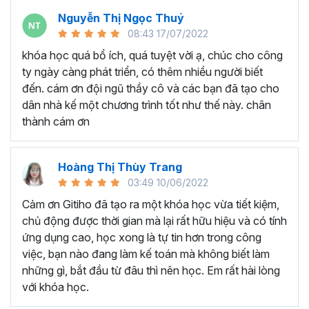
kiến thức và các kỹ năng đã học, bạn sẽ trở nên tự
Nguyễn Thị Ngọc Thuý
tin hơn trong công việc, biết được cách thực hiện
08:43 17/07/2022
công việc vừa nhanh chóng lại hiệu quả mà không
khóa học quá bổ ích, quá tuyệt vời ạ, chúc cho công
phải ai cũng biết.
ty ngày càng phát triển, có thêm nhiều người biết
Có cơ hội tăng thu nhập và thăng tiến trong
đến. cám ơn đội ngũ thầy cô và các bạn đã tạo cho
công việc:
Bạn sẽ được trang bị kiến thức và kỹ
dân nhà kế một chương trình tốt như thế này. chân
năng cần thiết để theo đuổi sự nghiệp và tiến bộ hơn
thành cám ơn
trong công việc. Khi bạn được mở mang kiến thức,
cải thiện được kỹ năng thì cơ hội cũng sẽ mở ra.
ĐIỂM ĐẶC BIỆT CỦA KHÓA HỌC NÀY LÀ GÌ?
Hoàng Thị Thùy Trang
03:49 10/06/2022
Hệ thống kiến thức chi tiết, từ cơ bản đến nâng
Cảm ơn Gitiho đã tạo ra một khóa học vừa tiết kiệm,
cao:
Khóa học bắt đầu từ những kiến thức cơ bản
chủ động được thời gian mà lại rất hữu hiệu và có tính
để giúp người học có những kiến thức căn bản về kế
ứng dụng cao, học xong là tự tin hơn trong công
toán tổng hợp, sau đó giảng viên sẽ giới thiệu những
việc, bạn nào đang làm kế toán mà không biết làm
phần nâng cao và phức tạp hơn để người học nắm
những gì, bắt đầu từ đâu thì nên học. Em rất hài lòng
vững được kiến thức và các kỹ năng.
với khóa học.
Tính ứng dụng cao - học ngay làm luôn:
Khóa
học không chỉ giúp học viên nắm được lý thuyết mà