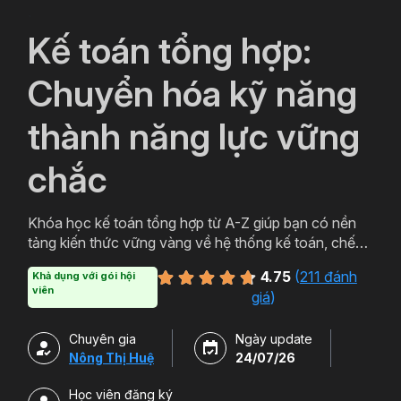
`
Kế toán tổng hợp:
Chuyển hóa kỹ năng
thành năng lực vững
chắc
Khóa học kế toán tổng hợp từ A-Z giúp bạn có nền
tảng kiến thức vững vàng về hệ thống kế toán, chế
độ kế toán, kỹ năng làm việc trên MISA,... phục vụ
4.75
(
211 đánh
Khả dụng với gói hội
cho công việc kế toán tổng hợp.
viên
giá
)
Chuyên gia
Ngày update
Nông Thị Huệ
24/07/26
Học viên đăng ký