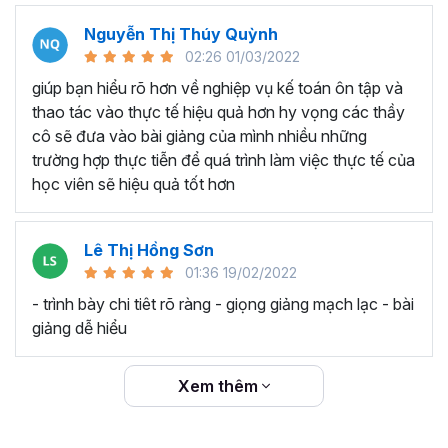
còn có khả năng áp dụng vào thực tế để giải quyết
Nguyễn Thị Thúy Quỳnh
các vấn đề kế toán.
02:26 01/03/2022
Hỗ trợ từ giảng viên:
Nếu có bất kỳ thắc mắc hay
giúp bạn hiểu rõ hơn về nghiệp vụ kế toán ôn tập và
câu hỏi nào trong quá trình học, học viên có thể
thao tác vào thực tế hiệu quả hơn hy vọng các thầy
được hỗ trợ từ giảng viên hoặc đội ngũ hỗ trợ khóa
cô sẽ đưa vào bài giảng của mình nhiều những
học. Điều này giúp học viên không bị bỏ sót và có
trường hợp thực tiễn để quá trình làm việc thực tế của
thể giải đáp được mọi thắc mắc liên quan đến nội
học viên sẽ hiệu quả tốt hơn
dung khóa học.
Với những đặc điểm nổi bật, hiện
khóa học kế toán tổng
hợp A-Z
hiện được gần
Lê Thị Hồng Sơn
33.000
học viên đăng ký và để
lại nhiều đánh giá 5 sao cùng những bình luận khẳng định
01:36 19/02/2022
chất lượng vượt bậc. Bạn có thể dễ dàng nhìn thấy ở phần
- trình bày chi tiêt rõ ràng - giọng giảng mạch lạc - bài
cuối của khóa học. Gitiho khẳng định đó là những đánh
giảng dễ hiểu
giá thật từ người dùng 100%.
CÂU HỎI HỌC VIÊN HAY HỎI KHÓA HỌC NÀY?
Xem thêm
Ai là người hướng dẫn trong khóa học, họ có kinh
nghiệm gì trong lĩnh vực kế toán?