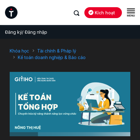
Kích hoạt
Đăng ký/ Đăng nhập
Khóa học
Tài chính & Pháp lý
Kế toán doanh nghiệp & Báo cáo