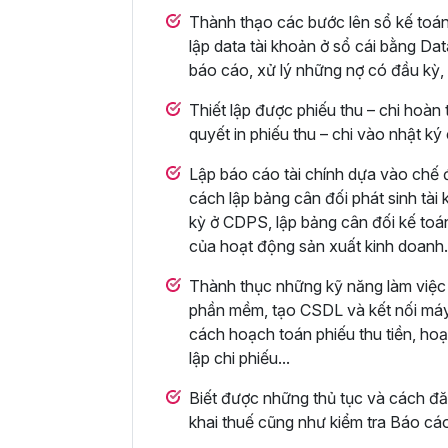
Thành thạo các bước lên sổ kế toán, 
lập data tài khoản ở sổ cái bằng Dat
báo cáo, xử lý những nợ có đầu kỳ, 
Thiết lập được phiếu thu – chi hoàn
quyết in phiếu thu – chi vào nhật ký
Lập báo cáo tài chính dựa vào chế 
cách lập bảng cân đối phát sinh tài
kỳ ở CDPS, lập bảng cân đối kế toán
của hoạt động sản xuất kinh doanh.
Thành thục những kỹ năng làm việc 
phần mềm, tạo CSDL và kết nối máy
cách hoạch toán phiếu thu tiền, hoạ
lập chi phiếu...
Biết được những thủ tục và cách đă
khai thuế cũng như kiểm tra Báo cáo