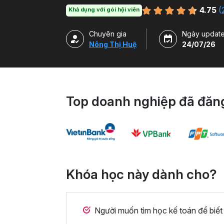
4.75
(
Khả dụng với gói hội viên
Chuyên gia
Ngày updat
Nông Thị Huệ
24/07/26
Top doanh nghiệp đã đăng
Khóa học này dành cho?
Người muốn tìm học kế toán để biết đ