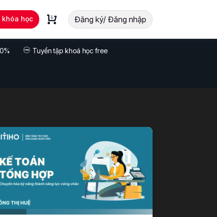
t khóa học
Đăng ký/ Đăng nhập
 70%
Tuyển tập khoá học free