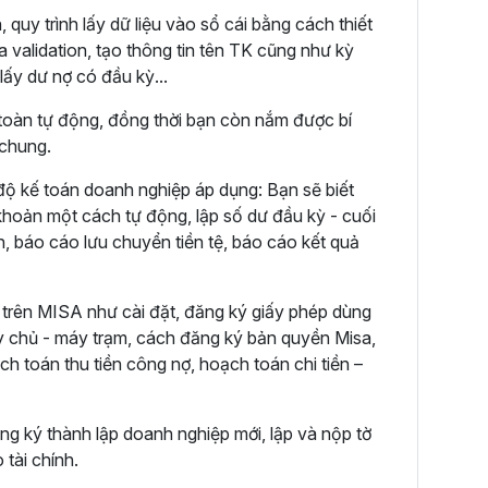
quy trình lấy dữ liệu vào sổ cái bằng cách thiết
a validation, tạo thông tin tên TK cũng như kỳ
lấy dư nợ có đầu kỳ...
 toàn tự động, đồng thời bạn còn nắm được bí
 chung.
độ kế toán doanh nghiệp áp dụng: Bạn sẽ biết
 khoản một cách tự động, lập số dư đầu kỳ - cuối
, báo cáo lưu chuyển tiền tệ, báo cáo kết quả
trên MISA như cài đặt, đăng ký giấy phép dùng
 chủ - máy trạm, cách đăng ký bản quyền Misa,
ch toán thu tiền công nợ, hoạch toán chi tiền –
ng ký thành lập doanh nghiệp mới, lập và nộp tờ
 tài chính.