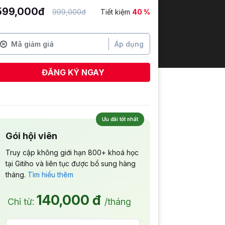
599,000đ
999,000đ
Tiết kiệm
40 %
Áp dụng
ĐĂNG KÝ NGAY
Tuyết Vân
vừa đăng ký
Ưu đãi tốt nhất
Gói hội viên
Truy cập không giới hạn 800+ khoá học
tại Gitiho và liên tục được bổ sung hàng
tháng.
Tìm hiểu thêm
140,000 đ
Chỉ từ:
/tháng