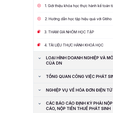
1.
Giới thiệu khóa học thực hành kế toán 
2.
Hướng dẫn học tập hiệu quả với Gitiho
3.
THAM GIA NHÓM HỌC TẬP
4.
TÀI LIỆU THỰC HÀNH KHOÁ HỌC
LOẠI HÌNH DOANH NGHIỆP VÀ M
CỦA DN
TỔNG QUAN CÔNG VIỆC PHÁT SI
NGHIỆP VỤ VỀ HÓA ĐƠN ĐIỆN TỬ
CÁC BÁO CÁO ĐỊNH KỲ PHẢI NỘP
CÁO, NỘP TIỀN THUẾ PHÁT SINH