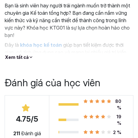
Bạn là sinh viên hay người trái ngành muốn trở thành một
chuyên gia Kế toán tổng hợp? Bạn đang cần nắm vững
kiến thức và kỹ năng cần thiết để thành công trong lĩnh
vực này? Khóa học KTG01 là sự lựa chọn hoàn hảo cho
bạn!
Đây là
khóa học kế toán
giúp bạn tiết kiệm được thời
gian, có tính ứng dụng cao và mang lại nhiều giá trị kiến
Xem tất cả
thức cho người học.
BẠN HỌC ĐƯỢC GÌ TRONG KHÓA HỌC KẾ TOÁN
TỔNG HỢP ONLINE NÀY?
Đánh giá của học viên
Lớp học kế toán tổng hợp này gồm
17 chương, 162 bài
giảng với thời lượng 18+ giờ học
, giúp bạn nắm vững
những kiến thức quan trọng sau:
80
%
Hướng dẫn thực hiện công việc để bắt đầu công
19
4.75/5
việc kế toán tổng hợp
%
Các thành phần kế toán theo hình thức kế toán nhật
2 %
211
Đánh giá
ký chung