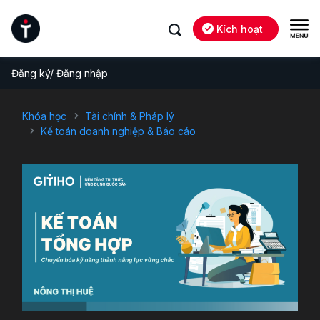
Kích hoạt
Đăng ký/ Đăng nhập
Khóa học
Tài chính & Pháp lý
Kế toán doanh nghiệp & Báo cáo