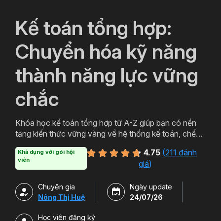
`
Kế toán tổng hợp:
Chuyển hóa kỹ năng
thành năng lực vững
chắc
Khóa học kế toán tổng hợp từ A-Z giúp bạn có nền
tảng kiến thức vững vàng về hệ thống kế toán, chế
độ kế toán, kỹ năng làm việc trên MISA,... phục vụ
4.75
(
211 đánh
Khả dụng với gói hội
cho công việc kế toán tổng hợp.
viên
giá
)
Chuyên gia
Ngày update
Nông Thị Huệ
24/07/26
Học viên đăng ký