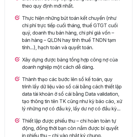
theo quy định mới nhất.
Thực hiện những bút toán kết chuyển (như
chi phí trực tiếp cuối tháng, thuế GTGT cuối
quý, doanh thu bán hàng, chi phí giá vốn –
bán hàng – QLDN hay tính thuế TNDN tạm
tính...), hạch toán và quyết toán.
Xây dựng được bảng tổng hợp công nợ của
doanh nghiệp một cách dễ dàng.
Thành thạo các bước lên sổ kế toán, quy
trình lấy dữ liệu vào sổ cái bằng cách thiết lập
data tài khoản ở sổ cái bằng Data validation,
tạo thông tin tên TK cũng như kỳ báo cáo, xử
lý những nợ có đầu kỳ, lấy dư nợ có đầu kỳ...
Thiết lập được phiếu thu – chi hoàn toàn tự
động, đồng thời bạn còn nắm được bí quyết
in phiếu thu – chi vào nhật ký chung.