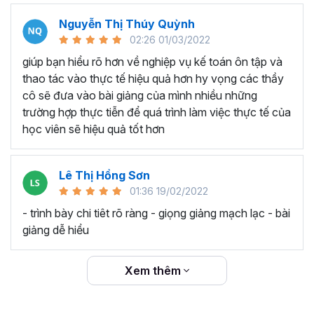
còn có khả năng áp dụng vào thực tế để giải quyết
Nguyễn Thị Thúy Quỳnh
các vấn đề kế toán.
02:26 01/03/2022
Hỗ trợ từ giảng viên:
Nếu có bất kỳ thắc mắc hay
giúp bạn hiểu rõ hơn về nghiệp vụ kế toán ôn tập và
câu hỏi nào trong quá trình học, học viên có thể
thao tác vào thực tế hiệu quả hơn hy vọng các thầy
được hỗ trợ từ giảng viên hoặc đội ngũ hỗ trợ khóa
cô sẽ đưa vào bài giảng của mình nhiều những
học. Điều này giúp học viên không bị bỏ sót và có
trường hợp thực tiễn để quá trình làm việc thực tế của
thể giải đáp được mọi thắc mắc liên quan đến nội
học viên sẽ hiệu quả tốt hơn
dung khóa học.
Với những đặc điểm nổi bật, hiện
khóa học kế toán tổng
hợp A-Z
hiện được gần
Lê Thị Hồng Sơn
33.000
học viên đăng ký và để
lại nhiều đánh giá 5 sao cùng những bình luận khẳng định
01:36 19/02/2022
chất lượng vượt bậc. Bạn có thể dễ dàng nhìn thấy ở phần
- trình bày chi tiêt rõ ràng - giọng giảng mạch lạc - bài
cuối của khóa học. Gitiho khẳng định đó là những đánh
giảng dễ hiểu
giá thật từ người dùng 100%.
CÂU HỎI HỌC VIÊN HAY HỎI KHÓA HỌC NÀY?
Xem thêm
Ai là người hướng dẫn trong khóa học, họ có kinh
nghiệm gì trong lĩnh vực kế toán?