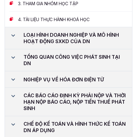
3.
THAM GIA NHÓM HỌC TẬP
4.
TÀI LIỆU THỰC HÀNH KHOÁ HỌC
LOẠI HÌNH DOANH NGHIỆP VÀ MÔ HÌNH
HOẠT ĐỘNG SXKD CỦA DN
TỔNG QUAN CÔNG VIỆC PHÁT SINH TẠI
DN
NGHIỆP VỤ VỀ HÓA ĐƠN ĐIỆN TỬ
CÁC BÁO CÁO ĐỊNH KỲ PHẢI NỘP VÀ THỜI
HẠN NỘP BÁO CÁO, NỘP TIỀN THUẾ PHÁT
SINH
CHẾ ĐỘ KẾ TOÁN VÀ HÌNH THỨC KẾ TOÁN
DN ÁP DỤNG