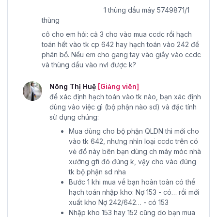
1 thùng dầu máy 5749871/1
thùng
cô cho em hỏi: cả 3 cho vào mua ccdc rồi hạch
toán hết vào tk cp 642 hay hạch toán vào 242 để
phân bổ. Nếu em cho gang tay vào giầy vào ccdc
và thùng dầu vào nvl được k?
Nông Thị Huệ
[Giảng viên]
để xác định hạch toán vào tk nào, bạn xác định
dùng vào việc gì (bộ phận nào sd) và đặc tính
sử dụng chúng:
Mua dùng cho bộ phận QLDN thì mới cho
vào tk 642, nhưng nhìn loại ccdc trên có
vẻ đồ này bên bạn dùng ch máy móc nhà
xưởng gfi đó đúng k, vậy cho vào đúng
tk bộ phận sd nha
Bước 1 khi mua về bạn hoàn toàn có thể
hạch toán nhập kho: Nợ 153 - có… rồi mới
xuất kho Nợ 242/642… - có 153
Nhập kho 153 hay 152 cũng do bạn mua