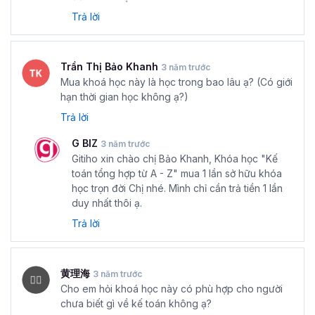
Trả lời
Trần Thị Bảo Khanh
3 năm trước
Mua khoá học này là học trong bao lâu ạ? (Có giới
hạn thời gian học không ạ?)
Trả lời
G BIZ
3 năm trước
Gitiho xin chào chị Bảo Khanh, Khóa học "Kế
toán tổng hợp từ A - Z" mua 1 lần sở hữu khóa
học trọn đời Chị nhé. Mình chỉ cần trả tiền 1 lần
duy nhất thôi ạ.
Trả lời
黄理海
3 năm trước
Cho em hỏi khoá học này có phù hợp cho người
chưa biết gì về kế toán không ạ?