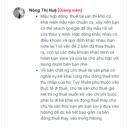
Nông Thị Huệ
[Giảng viên]
Mẫu hợp đồng thuê tài sản thì khó có
khái niệm mẫu nào chuẩn cả, vậy nên bạn
có thể seach google để lấy mẫu rồi về
sửa theo ý mình. Hợp đồng khác nhau có
điều khoản và quy định khác nhau, bạn
note lại 1 số vấn đề 2 bên đã thỏa thuận
ra, còn lại các điều khoản khác mình sẽ
hdan bạn view và sửa lại cho phù hợp với
mong muốn bên bạn nhé.
Về bản chất ng cho thuê tài sản phải có
nghĩa vụ kê khai cũng như đóng thuế trên
thu nhập của họ. Tuy nhiên phu thuộc vào
thực tế đi thuê, chủ tài sản cho thuê giá
net thì ng thuê muốn kê vào chi phí buộc
phải tự đi kê khai và đóng thuế thay cho
chủ tài sản thôi bạn ạm bạn lưu ý đưa vào
hdong để dc kê hết bao gồm cả tiền
đóng thuế thay vào trong hdong