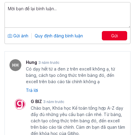
trở thành kế toán tổng hợp
và bắt đầu hành trình trở
thành kế toán tổng hợp tài năng nhé.
Excel cho Tài chính, Kế toán và Phân
tích tài chính
Tổng số 9 giờ
67 bài giảng
Gửi ảnh
Quy định đăng bình luận
Gửi
5
2,159
499,000 đ
899,000 đ
Hung
3 năm trước
Có dạy hết từ a đen z trên excell không ạ, từ
bảng, cách tạo công thức trên bảng đó, đến
excell trên báo cáo tài chính không ạ
Trả lời
G BIZ
3 năm trước
Chào bạn, Khóa học Kế toán tổng hợp A-Z dạy
đầy đủ những yêu cầu bạn cần nhé. Từ bảng,
cách tạo công thức trên bảng đó, đến excell
trên báo cáo tài chính. Cảm ơn bạn đã quan tâm
đến khóa học của Gitiho.