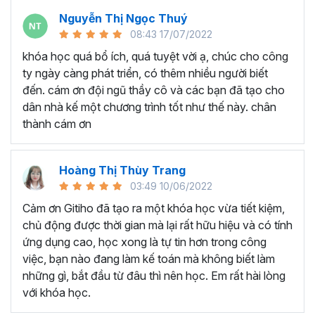
kiến thức và các kỹ năng đã học, bạn sẽ trở nên tự
Nguyễn Thị Ngọc Thuý
tin hơn trong công việc, biết được cách thực hiện
08:43 17/07/2022
công việc vừa nhanh chóng lại hiệu quả mà không
khóa học quá bổ ích, quá tuyệt vời ạ, chúc cho công
phải ai cũng biết.
ty ngày càng phát triển, có thêm nhiều người biết
Có cơ hội tăng thu nhập và thăng tiến trong
đến. cám ơn đội ngũ thầy cô và các bạn đã tạo cho
công việc:
Bạn sẽ được trang bị kiến thức và kỹ
dân nhà kế một chương trình tốt như thế này. chân
năng cần thiết để theo đuổi sự nghiệp và tiến bộ hơn
thành cám ơn
trong công việc. Khi bạn được mở mang kiến thức,
cải thiện được kỹ năng thì cơ hội cũng sẽ mở ra.
ĐIỂM ĐẶC BIỆT CỦA KHÓA HỌC NÀY LÀ GÌ?
Hoàng Thị Thùy Trang
03:49 10/06/2022
Hệ thống kiến thức chi tiết, từ cơ bản đến nâng
Cảm ơn Gitiho đã tạo ra một khóa học vừa tiết kiệm,
cao:
Khóa học bắt đầu từ những kiến thức cơ bản
chủ động được thời gian mà lại rất hữu hiệu và có tính
để giúp người học có những kiến thức căn bản về kế
ứng dụng cao, học xong là tự tin hơn trong công
toán tổng hợp, sau đó giảng viên sẽ giới thiệu những
việc, bạn nào đang làm kế toán mà không biết làm
phần nâng cao và phức tạp hơn để người học nắm
những gì, bắt đầu từ đâu thì nên học. Em rất hài lòng
vững được kiến thức và các kỹ năng.
với khóa học.
Tính ứng dụng cao - học ngay làm luôn:
Khóa
học không chỉ giúp học viên nắm được lý thuyết mà