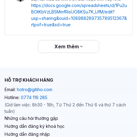
https://docs.google.com/spreadsheets/d/1Pu2u
BOtKbVzLB5MmfRisUO8KSu7K_UfM/edit?
usp=sharing&ouid=108988289735789512367&
rtpof=true&sd=true
Xem thêm
HỖ TRỢ KHÁCH HÀNG
Email:
hotro@gitiho.com
Hotline:
0774 116 285
(Giờ làm việc: 8h30 - 18h, Từ Thứ 2 đến Thứ 6 và thứ 7 cách
tuần)
Những câu hỏi thường gặp
Hướng dẫn đăng ký khoá học
Hướng dẫn đăng nhập