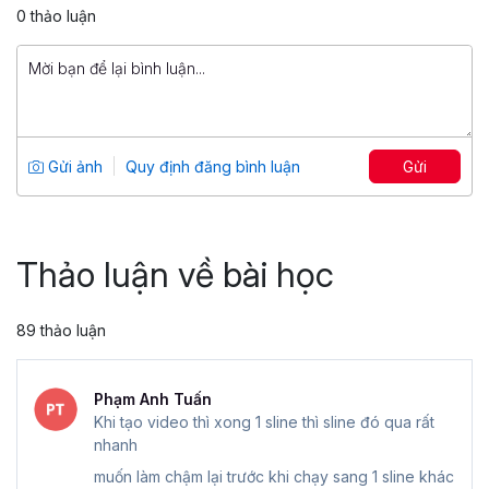
4.88
26,570
0 thảo luận
499,000 đ
799,000 đ
Tuyệt đỉnh PowerPoint: Chinh phục
mọi ánh nhìn trong 9 bước
Tổng số 12 giờ
91 bài giảng
Gửi ảnh
Quy định đăng bình luận
Gửi
4.86
25,046
499,000 đ
799,000 đ
Thảo luận về bài học
89 thảo luận
Phạm Anh Tuấn
Khi tạo video thì xong 1 sline thì sline đó qua rất
nhanh
muốn làm chậm lại trước khi chạy sang 1 sline khác