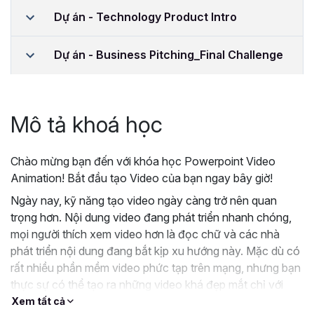
Dự án - Technology Product Intro
Dự án - Business Pitching_Final Challenge
Mô tả khoá học
Chào mừng bạn đến với khóa học Powerpoint Video
Animation! Bắt đầu tạo Video của bạn ngay bây giờ!
Ngày nay, kỹ năng tạo video ngày càng trở nên quan
trọng hơn. Nội dung video đang phát triển nhanh chóng,
mọi người thích xem video hơn là đọc chữ và các nhà
phát triển nội dung đang bắt kịp xu hướng này. Mặc dù có
rất nhiều phần mềm video phức tạp trên mạng, nhưng bạn
thực sự có thể tạo ra những video khá đẹp mắt chỉ với
PowerPoint!
Xem tất cả