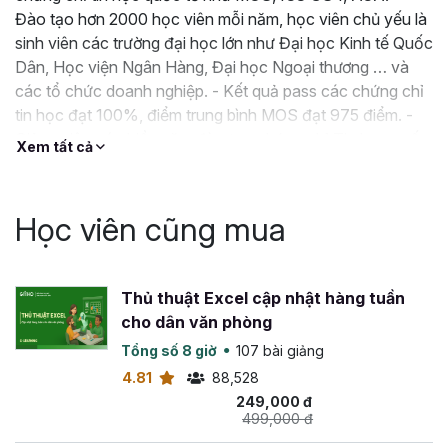
Đào tạo hơn 2000 học viên mỗi năm, học viên chủ yếu là
thành thạo việc tạo video PowerPoint và có thể tạo video
sinh viên các trường đại học lớn như Đại học Kinh tế Quốc
hoạt hình theo ý muốn. Và với nhiều kinh nghiệm hơn, bạn
Dân, Học viện Ngân Hàng, Đại học Ngoại thương … và
sẽ trở nên hiệu quả hơn. Hoàn toàn có thể sản xuất một
các tổ chức doanh nghiệp. - Kết quả pass các chứng chỉ
video mỗi ngày!
tin học đạt 100%, điểm trung bình MOS đạt 975 điểm. -
Giảng viên có nhiều năm đào tạo chứng chỉ Tin học quốc
Xem tất cả
Tạo video bằng PowerPoint là một sự thỏa hiệp tuyệt vời
tế, làm việc cho các doanh nghiệp hàng đầu thế giới trong
giữa chất lượng của video (về độ "phức tạp") và thời gian
lĩnh vực Kế Toán, Kiểm toán, Tài chính Ngân
thực hiện. Bạn có thể tạo nhiều giờ video tương đối nhanh
Học viên cũng mua
so với hầu hết các phần mềm cụ thể.
Thủ thuật Excel cập nhật hàng tuần
cho dân văn phòng
Tổng số 8 giờ
107 bài giảng
4.81
88,528
249,000 đ
499,000 đ