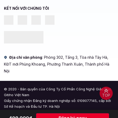
KẾT NỐI VỚI CHÚNG TÔI
Địa chỉ văn phòng
: Phòng 302, Tầng 3, Tòa nhà Tây Hà,
KĐT mới Phùng Khoang, Phường Thanh Xuân, Thành phố Hà
Nội
© 2020 - Bản quyền của Công Ty Cổ Phần Công Nghệ Giáo Dục
Gitiho Việt Nam
TOP
Giấy chứng nhận Đăng ký doanh nghiệp số: 0109077145, cấp bởi
Sở Kế hoạch và Đầu tư TP. Hà Nội
Giấy phép mạng xã hội số: 588, cấp bởi Bộ Thông tin và Truyền