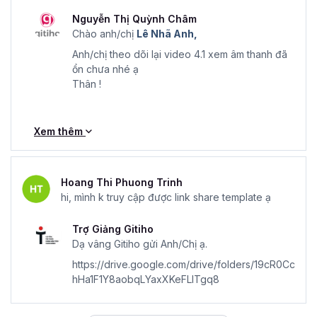
Nguyễn Thị Quỳnh Châm
Chào anh/chị
Lê Nhã Anh,
Anh/chị theo dõi lại video 4.1 xem âm thanh đã
ổn chưa nhé ạ
Thân !
Xem thêm
Hoang Thi Phuong Trinh
hi, mình k truy cập được link share template ạ
Trợ Giảng Gitiho
Dạ vâng Gitiho gửi Anh/Chị ạ.
https://drive.google.com/drive/folders/19cR0Cc
hHa1F1Y8aobqLYaxXKeFLITgq8