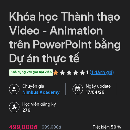
`
Khóa học Thành thạo
Video - Animation
trên PowerPoint bằng
Dự án thực tế
1
(
1 đánh giá
)
Khả dụng với gói hội viên
Chuyên gia
Ngày update
Nimbus Academy
17/04/26
Học viên đăng ký
276
499,000đ
999,000đ
Tiết kiệm
50 %