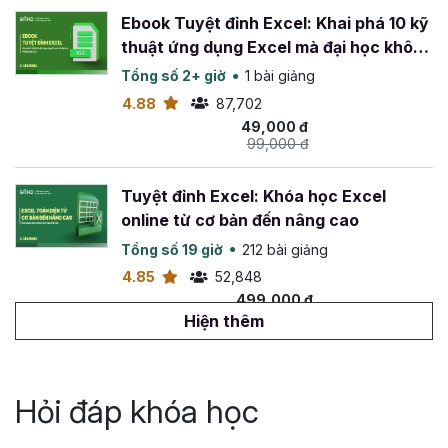
Ebook Tuyệt đỉnh Excel: Khai phá 10 kỹ
thuật ứng dụng Excel mà đại học không
dạy bạn
Tổng số 2+ giờ
1 bài giảng
4.88
87,702
49,000 đ
99,000 đ
Tuyệt đỉnh Excel: Khóa học Excel
online từ cơ bản đến nâng cao
Tổng số 19 giờ
212 bài giảng
4.85
52,848
499,000 đ
799,000 đ
Hiện thêm
Tuyệt đỉnh VBA: Tự động hóa Excel với
lập trình VBA
Hỏi đáp khóa học
Tổng số 14 giờ
142 bài giảng