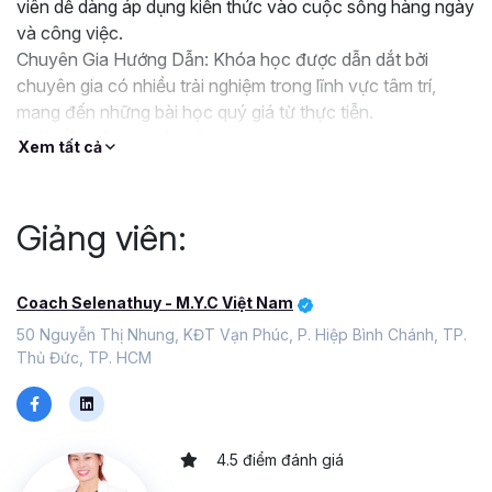
viên dễ dàng áp dụng kiến thức vào cuộc sống hàng ngày
và công việc.
Chuyên Gia Hướng Dẫn: Khóa học được dẫn dắt bởi
chuyên gia có nhiều trải nghiệm trong lĩnh vực tâm trí,
mang đến những bài học quý giá từ thực tiễn.
Tính Ứng Dụng của Khóa Học:
Xem tất cả
Thực Tế và Dễ Thực Hiện: Các hướng dẫn trong khóa
học được trình bày một cách đơn giản, dễ hiểu và dễ dàng
áp dụng.
Giảng viên:
Lợi ích của khoá học:
- Nâng cao kỹ năng thuyết trình hiệu quả, thu hút và
truyền cảm hứng cho người nghe.
Coach Selenathuy - M.Y.C Việt Nam
- Tăng cường sự tự tin và khả năng giao tiếp trước đám
50 Nguyễn Thị Nhung, KĐT Vạn Phúc, P. Hiệp Bình Chánh, TP.
đông.
Thủ Đức, TP. HCM
- Cải thiện khả năng truyền đạt thông điệp và thuyết phục
người khác.
- Nâng cao năng lực làm việc và phát triển bản thân.
- Tạo ấn tượng tốt đẹp với đồng nghiệp, cấp trên và
4.5 điểm đánh giá
khách hàng