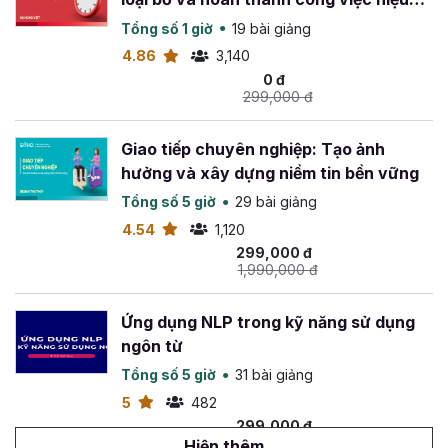
quả
Tổng số 1 giờ
19 bài giảng
4.86
3,140
0 đ
299,000 đ
Giao tiếp chuyên nghiệp: Tạo ảnh
hưởng và xây dựng niềm tin bền vững
Tổng số 5 giờ
29 bài giảng
4.54
1,120
299,000 đ
1,990,000 đ
Ứng dụng NLP trong kỹ năng sử dụng
ngôn từ
Tổng số 5 giờ
31 bài giảng
5
482
299,000 đ
699,000 đ
Hiện thêm