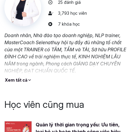
25 đánh giá
3,793 học viên
7 khóa học
Doanh nhân, Nhà đào tạo doanh nghiệp, NLP trainer,
MasterCoach Selenathuy hội tụ đầy đủ những tố chất
của một TRAINER có TÂM, TẦM và TÀI, Sở hữu PROFILE
ĐỈNH CAO về trải nghiệm thực tế, KINH NGHIỆM LÂU
NĂM trong ngành, Phong cách GIẢNG DẠY CHUYÊN
NGHIỆP, ĐẠT CHUẨN QUỐC TẾ.
Xem tất cả
Học viên cũng mua
Quản lý thời gian trọng yếu: Ưu tiên,
loại bỏ và hoàn thành công việc hiệu