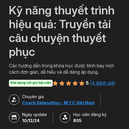
`
Kỹ năng thuyết trình
hiệu quả: Truyền tải
câu chuyện thuyết
phục
Các hướng dẫn trong khóa học được trình bày một
cách đơn giản, dễ hiểu và dễ dàng áp dụng.
5
(
4 đánh giá
)
Khả dụng với gói hội viên
Chuyên gia
Coach Selenathuy - M.Y.C Việt Nam
Ngày update
Học viên đăng ký
10/12/24
805