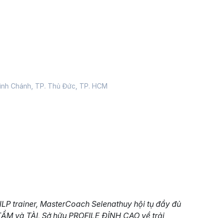
tạo
ình
 học tập
ó với thay đổi
i mọi người xung quanh.
.
ình Chánh, TP. Thủ Đức, TP. HCM
yên nghiệp.
uộc sống
LP trainer, MasterCoach Selenathuy hội tụ đầy đủ
ẦM và TÀI, Sở hữu PROFILE ĐỈNH CAO về trải