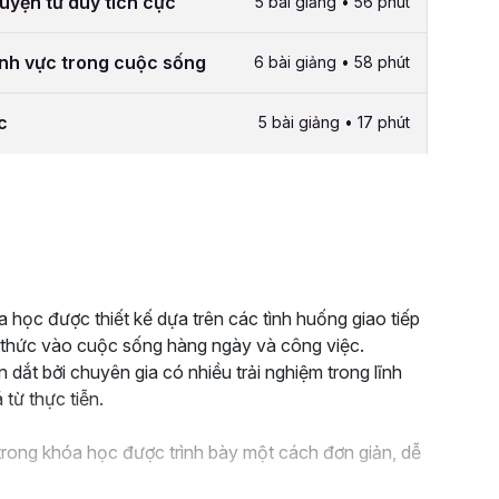
uyện tư duy tích cực
5 bài giảng • 56 phút
ĩnh vực trong cuộc sống
6 bài giảng • 58 phút
c
5 bài giảng • 17 phút
học được thiết kế dựa trên các tình huống giao tiếp
n thức vào cuộc sống hàng ngày và công việc.
t bởi chuyên gia có nhiều trải nghiệm trong lĩnh
từ thực tiễn.
rong khóa học được trình bày một cách đơn giản, dễ