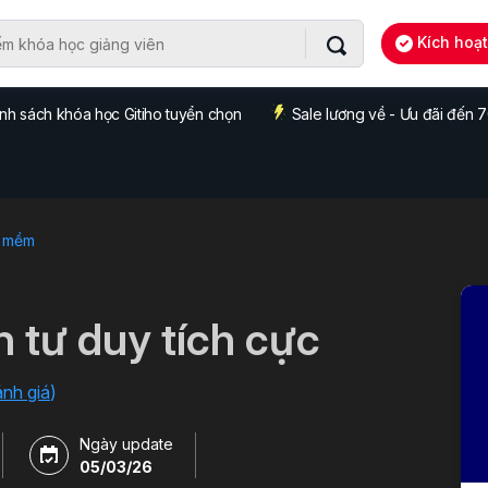
Kích hoạ
nh sách khóa học Gitiho tuyển chọn
Sale lương về - Ưu đãi đến
 mềm
n tư duy tích cực
ánh giá
)
Ngày update
05/03/26