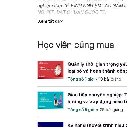
nghiệm thực tế, KINH NGHIỆM LÂU NĂM 
NGHIỆP, ĐẠT CHUẨN QUỐC TẾ.
Xem tất cả
Học viên cũng mua
Quản lý thời gian trọng yếu
loại bỏ và hoàn thành công
quả
Tổng số 1 giờ
19 bài giảng
Giao tiếp chuyên nghiệp: 
hưởng và xây dựng niềm t
Tổng số 5 giờ
29 bài giảng
Kỹ năng thuyết trình hiệu 