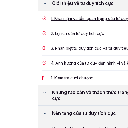
Giới thiệu về tư duy tích cực
1.
Khái niệm và tầm quan trọng của tư duy 
2.
Lợi ích của tư duy tích cực
3.
Phân biệt tư duy tích cực và tư duy tiê
4.
Ảnh hưởng của tư duy đến hành vi và 
1.
Kiểm tra cuối chương
Những rào cản và thách thức trong
cực
Nền tảng của tư duy tích cực