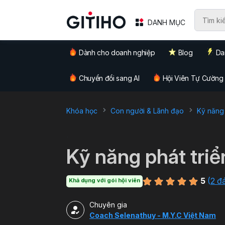
DANH MỤC
Dành cho doanh nghiệp
Blog
Da
Chuyển đổi sang AI
Hội Viên Tự Cường
Khóa học
Con người & Lãnh đạo
Kỹ năng
`
Kỹ năng phát triể
5
(
2 đ
Khả dụng với gói hội viên
Chuyên gia
Coach Selenathuy - M.Y.C Việt Nam