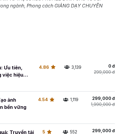
trong ngành, Phong cách GIẢNG DẠY CHUYÊN
0 đ
: Ưu tiên,
4.86
3,139
299,000 đ
 việc hiệu
299,000 đ
Tạo ảnh
4.54
1,119
1,990,000 đ
in bền vững
299,000 đ
quả: Truyền tải
5
552