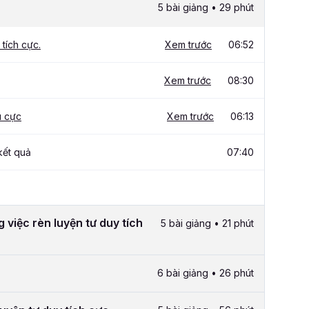
5 bài giảng • 29 phút
tích cực.
Xem trước
06:52
Xem trước
08:30
u cực
Xem trước
06:13
kết quả
07:40
 việc rèn luyện tư duy tích
5 bài giảng • 21 phút
6 bài giảng • 26 phút