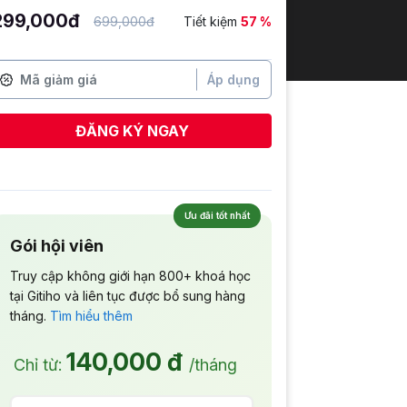
299,000đ
699,000đ
Tiết kiệm
57 %
Áp dụng
ĐĂNG KÝ NGAY
Lê Thị Ngọc Hoa
vừa đăng ký
Ưu đãi tốt nhất
Gói hội viên
Truy cập không giới hạn 800+ khoá học
tại Gitiho và liên tục được bổ sung hàng
tháng.
Tìm hiểu thêm
140,000 đ
Chỉ từ:
/tháng