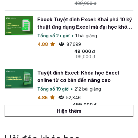
499,000 đ
Ebook Tuyệt đỉnh Excel: Khai phá 10 kỹ
thuật ứng dụng Excel mà đại học không
dạy bạn
Tổng số 2+ giờ
1 bài giảng
4.88
87,699
49,000 đ
99,000 đ
Tuyệt đỉnh Excel: Khóa học Excel
online từ cơ bản đến nâng cao
Tổng số 19 giờ
212 bài giảng
4.85
52,846
499,000 đ
799,000 đ
Hiện thêm
Tuyệt đỉnh VBA: Tự động hóa Excel với
lập trình VBA