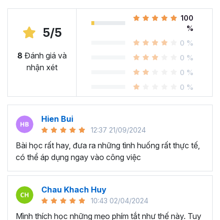
chức năng mạnh mẽ của Excel để tối ưu hóa quy
trình làm việc và tăng tốc độ thực hiện công việc
100
hàng ngày.
%
5/5
Những thủ thuật trong khóa học còn giúp bạn tự tin
0 %
hơn trong việc giải quyết các công việc tính toán,
8
Đánh giá và
0 %
thống kê, đồ thị và báo cáo, giúp bạn trở thành một
nhận xét
0 %
chuyên gia thực sự trong môn Excel thực chiến.
0 %
Hien Bui
12:37 21/09/2024
Bài học rất hay, đưa ra những tình huống rất thực tế,
có thể áp dụng ngay vào công việc
Chau Khach Huy
10:43 02/04/2024
Mình thích học những mẹo phím tắt như thế này. Tuy