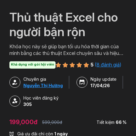
`
Thủ thuật Excel cho
người bận rộn
Khóa học này sẽ giúp bạn tối ưu hóa thời gian của
mình bằng các thủ thuật Excel chuyên sâu và hiệu
quả. Bạn sẽ tìm hiểu cách sử dụng các công cụ và
5
(
8 đánh giá
)
Khả dụng với gói hội viên
chức năng mạnh mẽ của Excel để tối ưu hóa quy
trình làm việc và tăng tốc độ thực hiện công việc
Chuyên gia
Ngày update
hàng ngày.
Nguyễn Thị Hường
17/04/26
Học viên đăng ký
305
199,000đ
599,000đ
Tiết kiệm
66 %
Giá ưu đãi chỉ còn
1 ngày