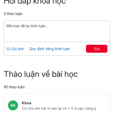
Hỏi đáp khóa học
Tổng số 14 giờ
142 bài giảng
4.88
26,569
0 thảo luận
499,000 đ
799,000 đ
Tuyệt đỉnh PowerPoint: Chinh phục
mọi ánh nhìn trong 9 bước
Tổng số 12 giờ
91 bài giảng
Gửi ảnh
Quy định đăng bình luận
Gửi
4.86
25,046
499,000 đ
799,000 đ
Thảo luận về bài học
80 thảo luận
Khoa
Cô cho em hỏi vì sao lại có + 0 ở sau cùng ạ