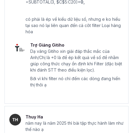
=SUBTOTAL(3, $C$5:C20)+
0,
có phải là ép vể kiểu dữ liệu số, nhưng e ko hiểu
tại sao nó lại liên quan đến cả côt filter Loại hàng
hóa
Trợ Giảng Gitiho
Dạ vâng Gitiho xin giải đáp thắc mắc của
Anh/Chị là +0 là để ép kết quả về số để nhằm
giúp công thức chạy ổn định khi Filter (đặc biệt
khi đánh STT theo điều kiện lọc).
Bởi vì khi filter nó chỉ đếm các dòng đang hiển
thị thôi ạ
Thuy Ha
năm nay là năm 2025 thì bài tập thực hành làm như
thế nào ạ