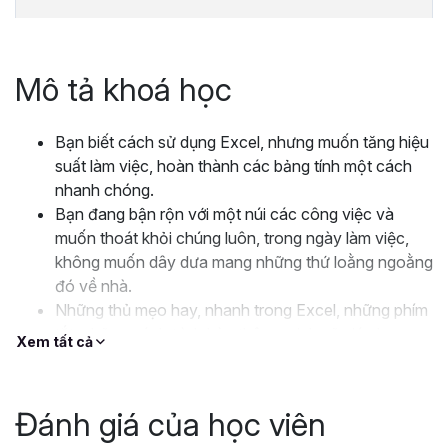
Mô tả khoá học
Bạn biết cách sử dụng Excel, nhưng muốn tăng hiệu
suất làm việc, hoàn thành các bảng tính một cách
nhanh chóng.
Bạn đang bận rộn với một núi các công việc và
muốn thoát khỏi chúng luôn, trong ngày làm việc,
không muốn dây dưa mang những thứ loằng ngoằng
đó về nhà.
Những thủ mẹo hay, nhanh trong Excel, những phím
tắt, những cách trình bày thông minh sẽ giúp bạn
Xem tất cả
thoát khỏi những mối ngổn ngang trong công việc.
Khóa học này sẽ giúp bạn tối ưu hóa thời gian của
mình bằng các thủ thuật Excel chuyên sâu và hiệu
Đánh giá của học viên
quả. Bạn sẽ tìm hiểu cách sử dụng các công cụ và