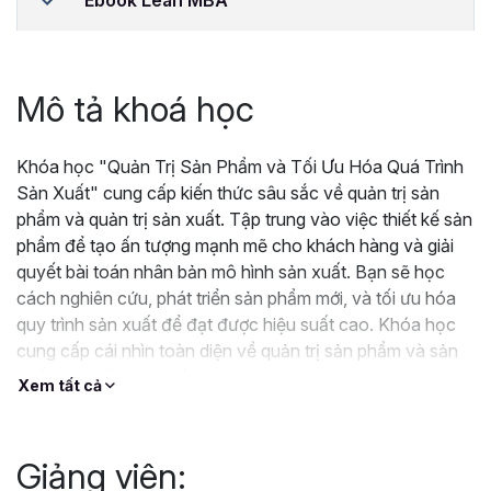
Ebook Lean MBA
Mô tả khoá học
Khóa học "Quản Trị Sản Phẩm và Tối Ưu Hóa Quá Trình
Sản Xuất" cung cấp kiến thức sâu sắc về quản trị sản
phẩm và quản trị sản xuất. Tập trung vào việc thiết kế sản
phẩm để tạo ấn tượng mạnh mẽ cho khách hàng và giải
quyết bài toán nhân bản mô hình sản xuất. Bạn sẽ học
cách nghiên cứu, phát triển sản phẩm mới, và tối ưu hóa
quy trình sản xuất để đạt được hiệu suất cao. Khóa học
cung cấp cái nhìn toàn diện về quản trị sản phẩm và sản
xuất, từ chiến lược đến thực hành.
Xem tất cả
Giảng viên: