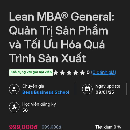
`
Lean MBA® General:
Quản Trị Sản Phẩm
và Tối Ưu Hóa Quá
Trình Sản Xuất
0
(
0 đánh giá
)
Khả dụng với gói hội viên
Chuyên gia
Ngày update
Bess Business School
09/01/25
Học viên đăng ký
56
999,000đ
999,000đ
Tiết kiệm
0 %