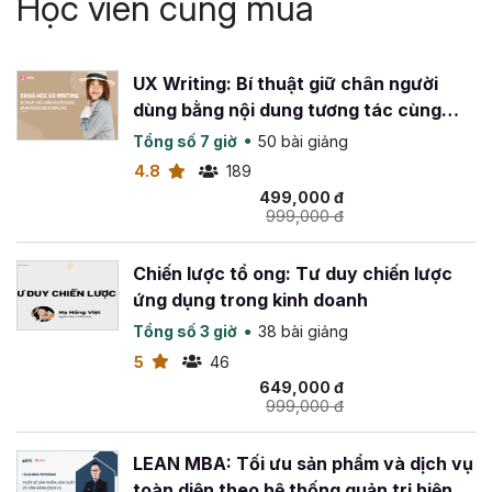
Học viên cũng mua
UX Writing: Bí thuật giữ chân người
dùng bằng nội dung tương tác cùng
giảng viên Khúc Cẩm Huyên
Tổng số 7 giờ
50 bài giảng
4.8
189
499,000 đ
999,000 đ
Chiến lược tổ ong: Tư duy chiến lược
ứng dụng trong kinh doanh
Tổng số 3 giờ
38 bài giảng
5
46
649,000 đ
999,000 đ
LEAN MBA: Tối ưu sản phẩm và dịch vụ
toàn diện theo hệ thống quản trị hiện