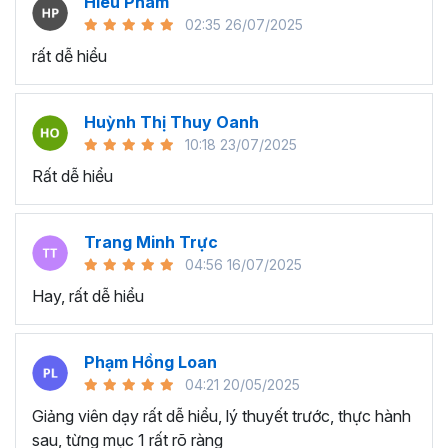
Hieu Pham
này?
02:35 26/07/2025
rất dễ hiểu
Người mới bắt đầu, sinh viên, người trái ngành
chuyển sang ngành Data Analyst nhưng không có
kiến thức trước về Power BI muốn tìm hiểu và trang
Huỳnh Thị Thuy Oanh
bị kiến thức, kỹ năng phân tích dữ liệu trong nghề.
10:18 23/07/2025
Các kế toán viên, nhân viên tài chính, kinh doanh,
Rất dễ hiểu
marketing, nhân sự,... muốn học Power BI để tạo
báo cáo trực quan và phân tích dữ liệu thông minh
hơn.
Trang Minh Trực
Các nhà quản lý, chủ doanh nghiệp, hay nhân sự
04:56 16/07/2025
cấp cao cần phân tích số liệu kinh doanh để đưa ra
Hay, rất dễ hiểu
những quyết định thông minh, nhanh chóng.
Ưu điểm nổi bật của Power BI
Phạm Hồng Loan
trong phân tích và xử lý dữ
04:21 20/05/2025
liệu
Giảng viên dạy rất dễ hiểu, lý thuyết trước, thực hành
sau, từng mục 1 rất rõ ràng