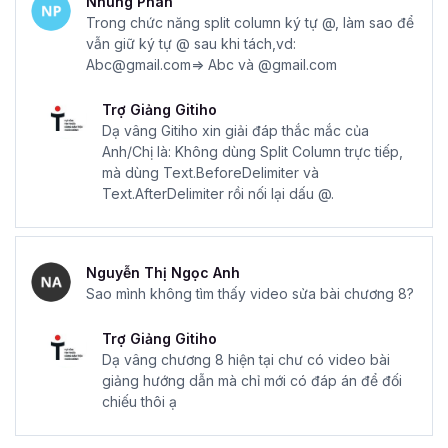
Nhung Phan
Trong chức năng split column ký tự @, làm sao để
vẫn giữ ký tự @ sau khi tách,vd:
Abc@gmail.com=> Abc và @gmail.com
Trợ Giảng Gitiho
Dạ vâng Gitiho xin giải đáp thắc mắc của
Anh/Chị là: Không dùng Split Column trực tiếp,
mà dùng Text.BeforeDelimiter và
Text.AfterDelimiter rồi nối lại dấu @.
Nguyễn Thị Ngọc Anh
Sao mình không tìm thấy video sửa bài chương 8?
Trợ Giảng Gitiho
Dạ vâng chương 8 hiện tại chư có video bài
giảng hướng dẫn mà chỉ mới có đáp án để đối
chiếu thôi ạ