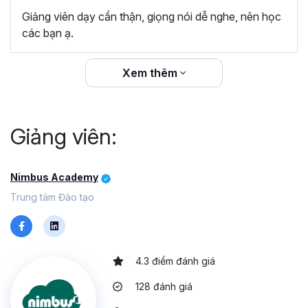
Microsoft như SharePoint, Office 365, Dynamic
Giảng viên dạy cẩn thận, giọng nói dễ nghe, nên học
CRM và các ứng dụng phổ biến khác như Spark,
các bạn ạ.
Google Analytics, MailChimp.
Tóm lại, Power BI giúp người dùng tiết kiệm thời gian và dễ
Xem thêm
dàng hiểu dữ liệu thông qua biểu đồ và hình ảnh rõ ràng.
Điều đặc biệt là Power BI cung cấp bản miễn phí, không
cần biết lập trình, giúp người dùng dễ dàng tiếp cận và sử
Giảng viên:
dụng công cụ này một cách hiệu quả.
Sự khác biệt khi học khóa
Nimbus Academy
Tuyệt đỉnh Power BI tại Gitiho
Trung tâm Đào tạo
Lộ trình học linh hoạt và có hệ thống
: Gitiho tạo ra lộ
trình học linh hoạt, phù hợp với từng vị trí, cấp bậc trong
mọi lĩnh vực cần phân tích dữ liệu bằng Power BI, giúp
4.3 điểm đánh giá
học viên hiểu rõ hơn về cách mà Power Bi có thể giúp
bạn xử lý dữ liệu nhanh chóng.
128 đánh giá
Kiến thức thực tế và áp dụng ngay trong công việc
: