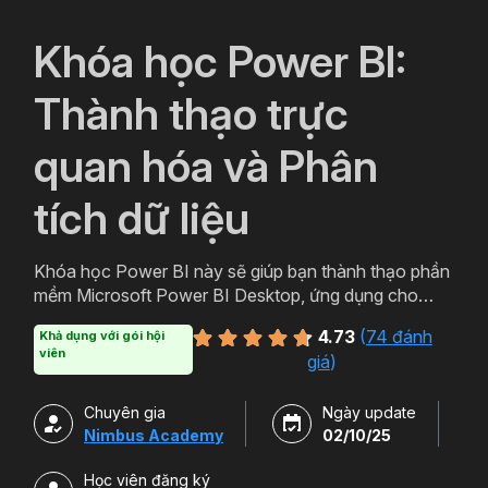
`
Khóa học Power BI:
Thành thạo trực
quan hóa và Phân
tích dữ liệu
Khóa học Power BI này sẽ giúp bạn thành thạo phần
mềm Microsoft Power BI Desktop, ứng dụng cho
hoạt động Business Intelligence, giúp bạn trực quan
4.73
(
74 đánh
Khả dụng với gói hội
và phân tích dữ liệu kinh doanh, tăng trưởng Doanh
viên
giá
)
nghiệp.
Chuyên gia
Ngày update
Nimbus Academy
02/10/25
Học viên đăng ký