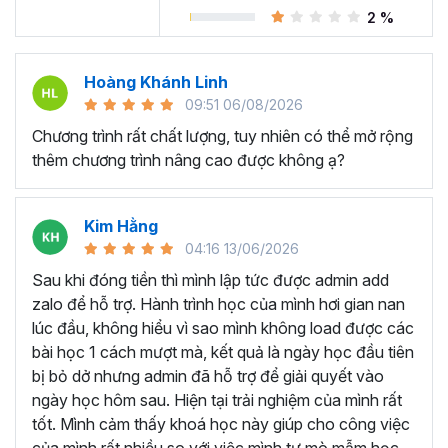
Trong khóa học Power BI này, bạn sẽ làm việc giống như
2 %
một chuyên viên
phân tích dữ liệu
kinh doanh cho
Adventure Works Cycles (một công ty sản xuất toàn
cầu). Nhiệm vụ của bạn là thiết kế và cung cấp các con
Hoàng Khánh Linh
số kinh doanh một cách trực quan, chuyên nghiệp trên
09:51 06/08/2026
Power BI với nguồn dữ liệu thô là các file CSV.
Chương trình rất chất lượng, tuy nhiên có thể mở rộng
Nếu bạn chưa có kiến thức gì về Power BI thì cũng đừng
thêm chương trình nâng cao được không ạ?
lo lắng bởi khóa học Power BI này sẽ hướng dẫn chi tiết
cả về cách sử dụng các chức năng, công cụ trên Power
BI Desktop, giải thích rõ ràng và các mẹo hữu ích trong
Kim Hằng
từng bước thực hiện.
04:16 13/06/2026
Sau khi đóng tiền thì mình lập tức được admin add
Cuối mỗi chương học đều có các bài thực hành để bạn có
zalo để hỗ trợ. Hành trình học của mình hơi gian nan
thể vận dụng được các kiến thức đã học lý thuyết, tương
lúc đầu, không hiểu vì sao mình không load được các
tự như các phần nhỏ của dự án, giống như cách bạn sẽ
bài học 1 cách mượt mà, kết quả là ngày học đầu tiên
làm việc trong công việc ngoài thực tế.
bị bỏ dở nhưng admin đã hỗ trợ để giải quyết vào
Sau khóa học này bạn có
ngày học hôm sau. Hiện tại trải nghiệm của mình rất
thể?
tốt. Mình cảm thấy khoá học này giúp cho công việc