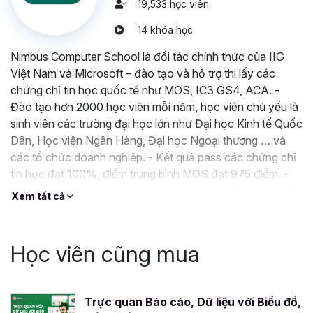
19,533 học viên
Chương trình học tập tập trung vào kiến thức thực tiễn,
giúp học viên có khả năng giải quyết ngay những vấn đề
14 khóa học
phát sinh trong việc phân tích, xử lý dữ liệu, từ đó đưa ra
Nimbus Computer School là đối tác chính thức của IIG
quyết định đúng đắn.
Việt Nam và Microsoft – đào tạo và hỗ trợ thi lấy các
Hỗ trợ nhanh chóng và chuyên sâu
: Đội ngũ giảng
chứng chỉ tin học quốc tế như MOS, IC3 GS4, ACA. -
viên sẵn sàng hỗ trợ trong vòng 24 giờ và trực tiếp giải
Đào tạo hơn 2000 học viên mỗi năm, học viên chủ yếu là
đáp thắc mắc trong giờ làm việc, giúp học viên không bị trì
sinh viên các trường đại học lớn như Đại học Kinh tế Quốc
hoãn trong con đường phát triển kỹ năng phân tích dữ liệu
Dân, Học viện Ngân Hàng, Đại học Ngoại thương … và
của mình.
các tổ chức doanh nghiệp. - Kết quả pass các chứng chỉ
tin học đạt 100%, điểm trung bình MOS đạt 975 điểm. -
Nội dung khóa học được cập nhật thường xuyê
n:
Giảng viên có nhiều năm đào tạo chứng chỉ Tin học quốc
Đảm bảo rằng học viên luôn tiếp cận với những thông tin
Xem tất cả
tế, làm việc cho các doanh nghiệp hàng đầu thế giới trong
mới nhất, phản ánh xu hướng và tiến triển trong lĩnh vực
lĩnh vực Kế Toán, Kiểm toán, Tài chính Ngân
phân tích dữ liệu.
Vậy thì còn chần chờ gì mà không tham gia khóa học
Học viên cũng mua
Power BI ngay hôm nay để trở thành Chuyên gia phân
tích dữ liệu với Power BI. Gitiho cùng đội ngũ chuyên gia
sẽ hỗ trợ và giải đáp các câu hỏi của bạn trong giờ hành
Trực quan Báo cáo, Dữ liệu với Biểu đồ,