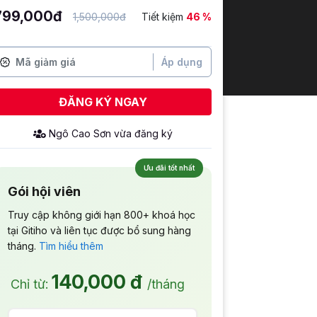
799,000đ
1,500,000đ
Tiết kiệm
46 %
Áp dụng
ĐĂNG KÝ NGAY
Ngô Cao Sơn
vừa đăng ký
Ưu đãi tốt nhất
Gói hội viên
Truy cập không giới hạn 800+ khoá học
tại Gitiho và liên tục được bổ sung hàng
tháng.
Tìm hiểu thêm
140,000 đ
Chỉ từ:
/tháng