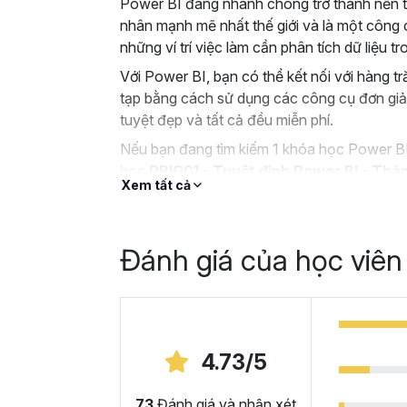
Power BI đang nhanh chóng trở thành nền tả
nhân mạnh mẽ nhất thế giới và là một công c
những ví trí việc làm cần phân tích dữ liệu 
Với Power BI, bạn có thể kết nối với hàng t
tạp bằng cách sử dụng các công cụ đơn giản
tuyệt đẹp và tất cả đều miễn phí.
Nếu bạn đang tìm kiếm 1 khóa học Power BI
học
PBIG01 - Tuyệt đỉnh Power BI - Thàn
Xem tất cả
Gitiho.com sẽ là một giải pháp tuyệt vời dà
Tại sao bạn nên chọn 
Đánh giá của học viên
đỉnh Power BI tại Gitih
Trong khóa học Power BI này, bạn sẽ làm 
doanh cho Adventure Works Cycles (một côn
kế và cung cấp các con số kinh doanh một 
4.73/5
nguồn dữ liệu thô là các file CSV.
Nếu bạn chưa có kiến thức gì về Power BI t
73
Đánh giá và nhận xét