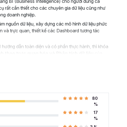
ng BI (Business Intelligence) cho người dùng cá
ụ rất cần thiết cho các chuyên gia dữ liệu cũng như
trong doanh nghiệp.
răm nguồn dữ liệu, xây dựng các mô hình dữ liệu phức
 và trực quan, thiết kế các Dashboard tương tác
 hướng dẫn toàn diện và có phần thực hành, thì khóa
h thạo trực quan hóa và Phân tích dữ liệu
của
nh cho bạn.
khóa học PBIG01 - Tuyệt
o?
việc giống như một chuyên viên
phân tích dữ liệu
kinh
80
g ty sản xuất toàn cầu). Nhiệm vụ của bạn là thiết
%
cách trực quan, chuyên nghiệp trên Power BI với
17
%
hì cũng đừng lo lắng bởi khóa học Power BI này sẽ
3 %