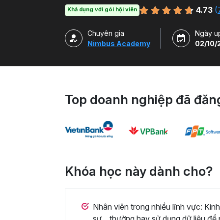
tăng trưởng Doanh nghiệp.
4.73
(
Khả dụng với gói hội viên
Chuyên gia
Ngày u
Nimbus Academy
02/10/
Top doanh nghiệp đã đăng
Khóa học này dành cho?
Nhân viên trong nhiều lĩnh vực: Kinh
sự... thường hay sử dụng dữ liệu để 