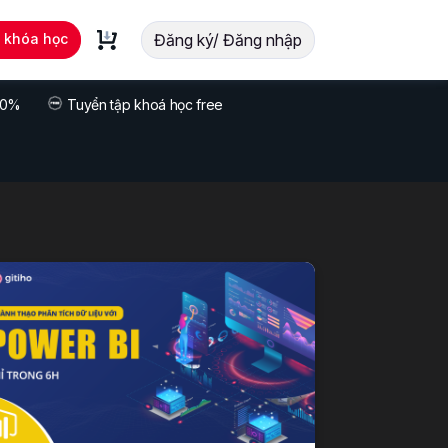
t khóa học
Đăng ký/ Đăng nhập
 70%
Tuyển tập khoá học free