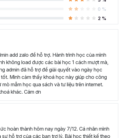
chức năng, công cụ trên Power BI Desktop, giải thích
0 %
 thực hiện.
2 %
ành để bạn có thể vận dụng được các kiến thức đã
ủa dự án, giống như cách bạn sẽ làm việc trong công
 có thể?
dmin add zalo để hỗ trợ. Hành trình học của mình
chương trình Power BI online này:
mình không load được các bài học 1 cách mượt mà,
ưng admin đã hỗ trợ để giải quyết vào ngày học
 nguồn dữ liệu khác nhau.
ất tốt. Mình cảm thấy khoá học này giúp cho công
nh chóng, chuyên nghiệp.
tự mò mẫm học qua sách và tư liệu trên internet.
c khoá khác. Cám ơn
c quan.
à tạo Dashboard tương tác.
t dự án lớn cuối khóa để bạn thực hành những gì đã
venture Work
. Kèm theo đó là bài kiểm tra giúp bạn
ến thức Power BI của mình.
thức hoàn thành hôm nay ngày 7/12. Cá nhân mình
 sự hỗ trợ của các bạn trợ lý. Bài học thiết kế theo