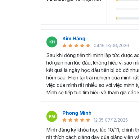
hướng dẫn chi tiết cả về cách sử dụng các 
rõ ràng và các mẹo hữu ích trong từng bước
Cuối mỗi chương học đều có các bài thực h
học lý thuyết, tương tự như các phần nhỏ c
việc ngoài thực tế.
Kim Hằng
Sau khóa học này bạn
04:16 13/06/2026
Sau khi đóng tiền thì mình lập tức được a
4 mục tiêu bạn sẽ đạt được khi hoàn thành 
hơi gian nan lúc đầu, không hiểu vì sao 
kết quả là ngày học đầu tiên bị bỏ dở nh
Kết nối dữ liệu vào Power BI từ nhiều
hôm sau. Hiện tại trải nghiệm của mình r
Xử lý và làm sạch các dữ liệu thô nha
việc của mình rất nhiều so với việc mình 
Tạo các Mô hình dữ liệu đa chiều.
Mình sẽ tiếp tục tìm hiểu và tham gia cá
Tạo báo cáo, biểu mẫu sinh động, trự
Trực quan hóa dữ liệu bằng biểu đồ v
Phong Minh
Trong khóa học này bạn cũng sẽ có thêm mộ
12:35 07/12/2025
học và cùng Gitiho áp dụng trong dự án
Ad
ôn tập và tự đánh giá mức độ thành thạo ki
Mình đăng ký khóa học lúc 10/11, chính 
rất thích cách giảng dạy của giảng viên và