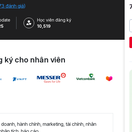
73 đánh giá
)
pdate
Học viên đăng ký
25
10,519
 ký cho nhân viên
 doanh, hành chính, marketing, tài chính, nhân
phân tích, báo cáo.