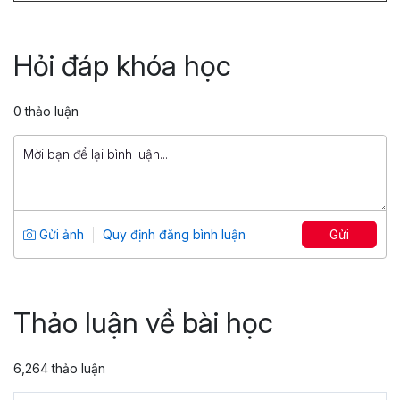
Truy vấn dữ liệu với SQL
Tổng số 6 giờ
45 bài giảng
Hỏi đáp khóa học
4.9
1,263
399,000 đ
0 thảo luận
1,499,000 đ
Power Pivot, Power Query: Biến Excel
thành công cụ Phân tích dữ liệu
chuyên sâu
Tổng số 7 giờ
54 bài giảng
Gửi ảnh
Quy định đăng bình luận
Gửi
4.71
860
599,000 đ
799,000 đ
Thảo luận về bài học
6,264 thảo luận