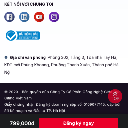
KẾT NỐI VỚI CHÚNG TÔI
Địa chỉ văn phòng
: Phòng 302, Tầng 3, Tòa nhà Tây Hà,
KĐT mới Phùng Khoang, Phường Thanh Xuân, Thành phố Hà
Nội
© 2020 - Bản quyền của Công Ty Cổ Phần Công Nghệ Giáo Dục
Gitiho Việt Nam
TOP
Giấy chứng nhận Đăng ký doanh nghiệp số: 0109077145, cấp bởi
Sở Kế hoạch và Đầu tư TP. Hà Nội
Giấy phép mạng xã hội số: 588, cấp bởi Bộ Thông tin và Truyền
799,000đ
Đăng ký ngay
thông