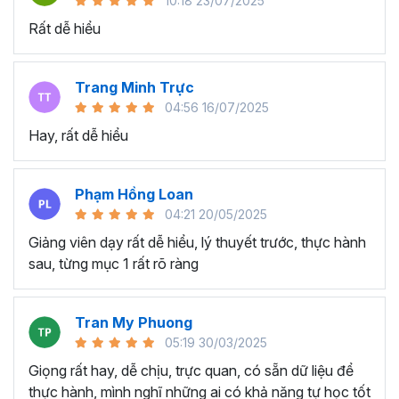
10:18 23/07/2025
này?
Rất dễ hiểu
Người mới bắt đầu, sinh viên, người trái ngành
chuyển sang ngành Data Analyst nhưng không có
Trang Minh Trực
kiến thức trước về Power BI muốn tìm hiểu và trang
04:56 16/07/2025
bị kiến thức, kỹ năng phân tích dữ liệu trong nghề.
Hay, rất dễ hiểu
Các kế toán viên, nhân viên tài chính, kinh doanh,
marketing, nhân sự,... muốn học Power BI để tạo
báo cáo trực quan và phân tích dữ liệu thông minh
Phạm Hồng Loan
hơn.
04:21 20/05/2025
Các nhà quản lý, chủ doanh nghiệp, hay nhân sự
Giảng viên dạy rất dễ hiểu, lý thuyết trước, thực hành
cấp cao cần phân tích số liệu kinh doanh để đưa ra
sau, từng mục 1 rất rõ ràng
những quyết định thông minh, nhanh chóng.
Ưu điểm nổi bật của Power BI
Tran My Phuong
trong phân tích và xử lý dữ
05:19 30/03/2025
liệu
Giọng rất hay, dễ chịu, trực quan, có sẵn dữ liệu để
thực hành, mình nghĩ những ai có khả năng tự học tốt