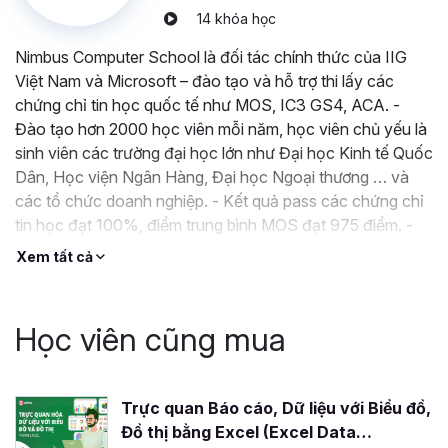
Chương trình học tập tập trung vào kiến thức thực tiễn,
14 khóa học
giúp học viên có khả năng giải quyết ngay những vấn đề
Nimbus Computer School là đối tác chính thức của IIG
phát sinh trong việc phân tích, xử lý dữ liệu, từ đó đưa ra
Việt Nam và Microsoft – đào tạo và hỗ trợ thi lấy các
quyết định đúng đắn.
chứng chỉ tin học quốc tế như MOS, IC3 GS4, ACA. -
Hỗ trợ nhanh chóng và chuyên sâu
: Đội ngũ giảng
Đào tạo hơn 2000 học viên mỗi năm, học viên chủ yếu là
viên sẵn sàng hỗ trợ trong vòng 24 giờ và trực tiếp giải
sinh viên các trường đại học lớn như Đại học Kinh tế Quốc
đáp thắc mắc trong giờ làm việc, giúp học viên không bị trì
Dân, Học viện Ngân Hàng, Đại học Ngoại thương … và
hoãn trong con đường phát triển kỹ năng phân tích dữ liệu
các tổ chức doanh nghiệp. - Kết quả pass các chứng chỉ
của mình.
tin học đạt 100%, điểm trung bình MOS đạt 975 điểm. -
Giảng viên có nhiều năm đào tạo chứng chỉ Tin học quốc
Nội dung khóa học được cập nhật thường xuyê
n:
Xem tất cả
tế, làm việc cho các doanh nghiệp hàng đầu thế giới trong
Đảm bảo rằng học viên luôn tiếp cận với những thông tin
lĩnh vực Kế Toán, Kiểm toán, Tài chính Ngân
mới nhất, phản ánh xu hướng và tiến triển trong lĩnh vực
phân tích dữ liệu.
Học viên cũng mua
Vậy thì còn chần chờ gì mà không tham gia khóa học
Power BI ngay hôm nay để trở thành Chuyên gia phân
tích dữ liệu với Power BI. Gitiho cùng đội ngũ chuyên gia
Trực quan Báo cáo, Dữ liệu với Biểu đồ,
sẽ hỗ trợ và giải đáp các câu hỏi của bạn trong giờ hành
Đồ thị bằng Excel (Excel Data