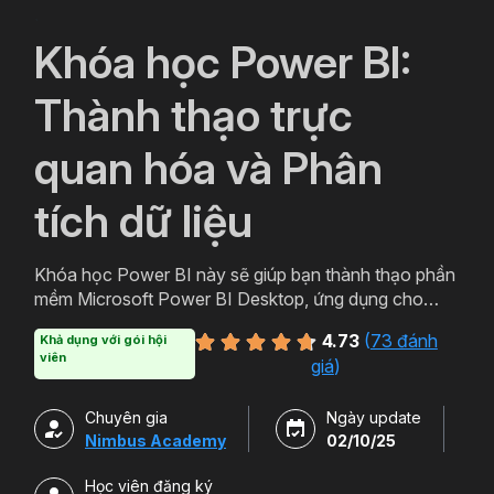
`
Khóa học Power BI:
Thành thạo trực
quan hóa và Phân
tích dữ liệu
Khóa học Power BI này sẽ giúp bạn thành thạo phần
mềm Microsoft Power BI Desktop, ứng dụng cho
hoạt động Business Intelligence, giúp bạn trực quan
4.73
(
73 đánh
Khả dụng với gói hội
và phân tích dữ liệu kinh doanh, tăng trưởng Doanh
viên
giá
)
nghiệp.
Chuyên gia
Ngày update
Nimbus Academy
02/10/25
Học viên đăng ký