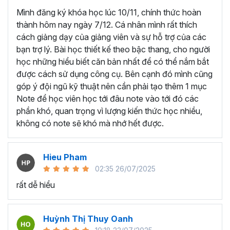
Mình đăng ký khóa học lúc 10/11, chính thức hoàn
4 mục tiêu bạn sẽ đạt được khi hoàn thành chương trình
thành hôm nay ngày 7/12. Cá nhân mình rất thích
Power BI online này:
cách giảng dạy của giảng viên và sự hỗ trợ của các
Kết nối dữ liệu vào Power BI từ nhiều nguồn dữ liệu
bạn trợ lý. Bài học thiết kế theo bậc thang, cho người
khác nhau.
học những hiểu biết căn bản nhất để có thể nắm bắt
Xử lý và làm sạch các dữ liệu thô nhanh chóng,
được cách sử dụng công cụ. Bên cạnh đó mình cũng
chuyên nghiệp.
góp ý đội ngũ kỹ thuật nên cần phải tạo thêm 1 mục
Tạo các Mô hình dữ liệu đa chiều.
Note để học viên học tới đâu note vào tới đó các
Tạo báo cáo, biểu mẫu sinh động, trực quan.
phần khó, quan trọng vì lượng kiến thức học nhiều,
Trực quan hóa dữ liệu bằng biểu đồ và tạo
không có note sẽ khó mà nhớ hết được.
Dashboard tương tác.
Trong khóa học này bạn cũng sẽ có thêm một dự án lớn
Hieu Pham
cuối khóa để bạn thực hành những gì đã học và cùng
02:35 26/07/2025
Gitiho áp dụng trong dự án
Adventure Work
. Kèm theo
rất dễ hiểu
đó là bài kiểm tra giúp bạn ôn tập và tự đánh giá mức độ
thành thạo kiến thức Power BI của mình.
Ai có thể tham gia khóa học
Huỳnh Thị Thuy Oanh