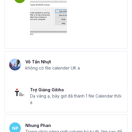
Võ Tấn Nhựt
không có file calender UK a
Trợ Giảng Gitiho
Dạ vâng ạ, bây giờ đã thành 1 file Calendar thôi
ạ
Nhung Phan
Trong chức năng split column ký tự @, làm sao để