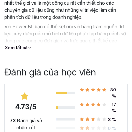
nhất thế giới và là một công cụ rất cần thiết cho các
chuyên gia dữ liệu cũng như những ví trí việc làm cần
phân tích dữ liệu trong doanh nghiệp.
Với Power BI, bạn có thể kết nối với hàng trăm nguồn dữ
liệu, xây dựng các mô hình dữ liệu phức tạp bằng cách sử
dụng các công cụ đơn giản và trực quan, thiết kế các
Dashboard tương tác tuyệt đẹp và tất cả đều miễn phí.
Xem tất cả
Nếu bạn đang tìm kiếm 1 khóa học Power BI hướng dẫn
toàn diện và có phần thực hành, thì khóa học
PBIG01 -
Đánh giá của học viên
Tuyệt đỉnh Power BI - Thành thạo trực quan hóa và
Phân tích dữ liệu
của Gitiho.com sẽ là một giải pháp
tuyệt vời dành cho bạn.
80
Tại sao bạn nên chọn khóa
%
17
học PBIG01 - Tuyệt đỉnh
4.73/5
%
Power BI tại Gitiho?
3 %
73
Đánh giá và
nhận xét
0 %