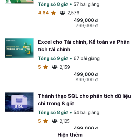
chính, đồng thời
hoàn tiền 100%
trong
365 ngày
nếu
Visualization)
Tổng số 8 giờ
57 bài giảng
bạn không hài lòng về khóa học này.
4.64
2,576
Chúc bạn thành công!
499,000 đ
799,000 đ
Excel cho Tài chính, Kế toán và Phân
tích tài chính
Tổng số 9 giờ
67 bài giảng
5
2,159
499,000 đ
899,000 đ
Thành thạo SQL cho phân tích dữ liệu
chỉ trong 8 giờ
Tổng số 8 giờ
54 bài giảng
5
2,125
499,000 đ
1,500,000 đ
Hiện thêm