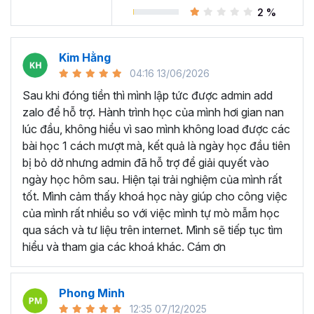
Trong khóa học Power BI này, bạn sẽ làm việc giống như
2 %
một chuyên viên
phân tích dữ liệu
kinh doanh cho
Adventure Works Cycles (một công ty sản xuất toàn
cầu). Nhiệm vụ của bạn là thiết kế và cung cấp các con
Kim Hằng
số kinh doanh một cách trực quan, chuyên nghiệp trên
04:16 13/06/2026
Power BI với nguồn dữ liệu thô là các file CSV.
Sau khi đóng tiền thì mình lập tức được admin add
Nếu bạn chưa có kiến thức gì về Power BI thì cũng đừng
zalo để hỗ trợ. Hành trình học của mình hơi gian nan
lo lắng bởi khóa học Power BI này sẽ hướng dẫn chi tiết
lúc đầu, không hiểu vì sao mình không load được các
cả về cách sử dụng các chức năng, công cụ trên Power
bài học 1 cách mượt mà, kết quả là ngày học đầu tiên
BI Desktop, giải thích rõ ràng và các mẹo hữu ích trong
bị bỏ dở nhưng admin đã hỗ trợ để giải quyết vào
từng bước thực hiện.
ngày học hôm sau. Hiện tại trải nghiệm của mình rất
tốt. Mình cảm thấy khoá học này giúp cho công việc
Cuối mỗi chương học đều có các bài thực hành để bạn có
của mình rất nhiều so với việc mình tự mò mẫm học
thể vận dụng được các kiến thức đã học lý thuyết, tương
qua sách và tư liệu trên internet. Mình sẽ tiếp tục tìm
tự như các phần nhỏ của dự án, giống như cách bạn sẽ
hiểu và tham gia các khoá khác. Cám ơn
làm việc trong công việc ngoài thực tế.
Sau khóa học này bạn có
Phong Minh
thể?
12:35 07/12/2025