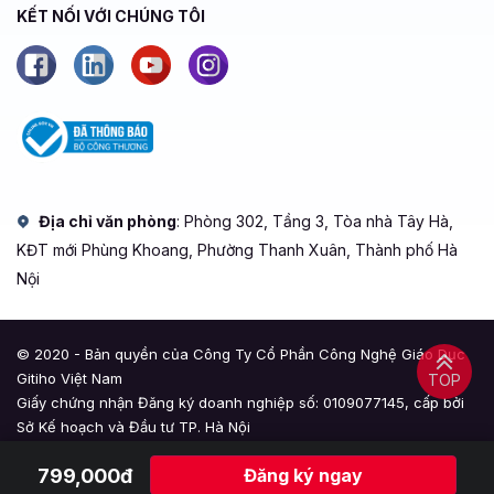
KẾT NỐI VỚI CHÚNG TÔI
Địa chỉ văn phòng
: Phòng 302, Tầng 3, Tòa nhà Tây Hà,
KĐT mới Phùng Khoang, Phường Thanh Xuân, Thành phố Hà
Nội
© 2020 - Bản quyền của Công Ty Cổ Phần Công Nghệ Giáo Dục
Gitiho Việt Nam
TOP
Giấy chứng nhận Đăng ký doanh nghiệp số: 0109077145, cấp bởi
Sở Kế hoạch và Đầu tư TP. Hà Nội
Giấy phép mạng xã hội số: 588, cấp bởi Bộ Thông tin và Truyền
799,000đ
Đăng ký ngay
thông