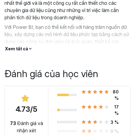
nhất thế giới và là một công cụ rất cần thiết cho các
chuyên gia dữ liệu cũng như những ví trí việc làm cần
phân tích dữ liệu trong doanh nghiệp.
Với Power BI, bạn có thể kết nối với hàng trăm nguồn dữ
liệu, xây dựng các mô hình dữ liệu phức tạp bằng cách sử
dụng các công cụ đơn giản và trực quan, thiết kế các
Dashboard tương tác tuyệt đẹp và tất cả đều miễn phí.
Xem tất cả
Nếu bạn đang tìm kiếm 1 khóa học Power BI hướng dẫn
toàn diện và có phần thực hành, thì khóa học
PBIG01 -
Đánh giá của học viên
Tuyệt đỉnh Power BI - Thành thạo trực quan hóa và
Phân tích dữ liệu
của Gitiho.com sẽ là một giải pháp
tuyệt vời dành cho bạn.
80
Tại sao bạn nên chọn khóa
%
17
học PBIG01 - Tuyệt đỉnh
4.73/5
%
Power BI tại Gitiho?
3 %
73
Đánh giá và
nhận xét
0 %