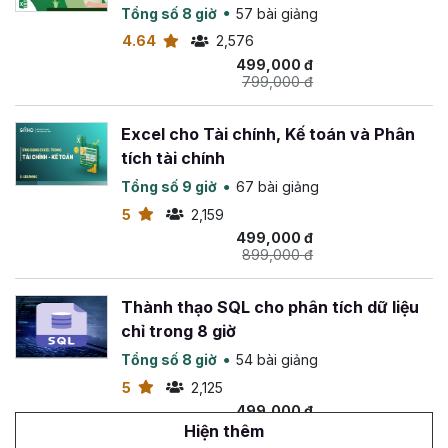
chính, đồng thời
hoàn tiền 100%
trong
365 ngày
nếu
Visualization)
Tổng số 8 giờ
57 bài giảng
bạn không hài lòng về khóa học này.
4.64
2,576
Chúc bạn thành công!
499,000 đ
799,000 đ
Excel cho Tài chính, Kế toán và Phân
tích tài chính
Tổng số 9 giờ
67 bài giảng
5
2,159
499,000 đ
899,000 đ
Thành thạo SQL cho phân tích dữ liệu
chỉ trong 8 giờ
Tổng số 8 giờ
54 bài giảng
5
2,125
499,000 đ
1,500,000 đ
Hiện thêm