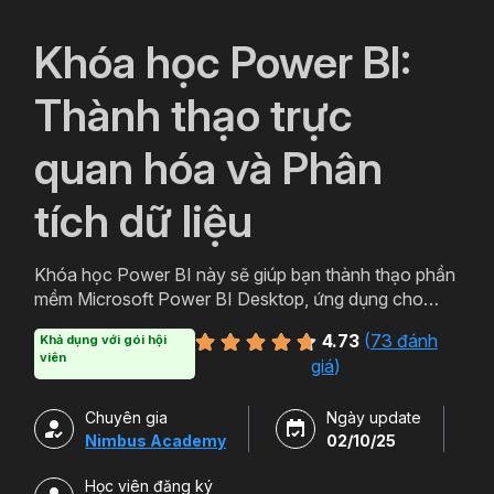
`
Khóa học Power BI:
Thành thạo trực
quan hóa và Phân
tích dữ liệu
Khóa học Power BI này sẽ giúp bạn thành thạo phần
mềm Microsoft Power BI Desktop, ứng dụng cho
hoạt động Business Intelligence, giúp bạn trực quan
4.73
(
73 đánh
Khả dụng với gói hội
và phân tích dữ liệu kinh doanh, tăng trưởng Doanh
viên
giá
)
nghiệp.
Chuyên gia
Ngày update
Nimbus Academy
02/10/25
Học viên đăng ký