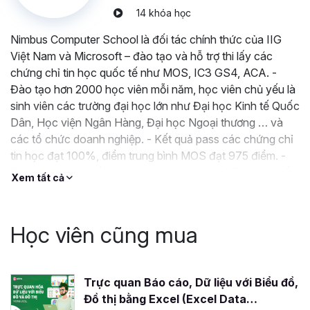
Chương trình học tập tập trung vào kiến thức thực tiễn,
14 khóa học
giúp học viên có khả năng giải quyết ngay những vấn đề
Nimbus Computer School là đối tác chính thức của IIG
phát sinh trong việc phân tích, xử lý dữ liệu, từ đó đưa ra
Việt Nam và Microsoft – đào tạo và hỗ trợ thi lấy các
quyết định đúng đắn.
chứng chỉ tin học quốc tế như MOS, IC3 GS4, ACA. -
Hỗ trợ nhanh chóng và chuyên sâu
: Đội ngũ giảng
Đào tạo hơn 2000 học viên mỗi năm, học viên chủ yếu là
viên sẵn sàng hỗ trợ trong vòng 24 giờ và trực tiếp giải
sinh viên các trường đại học lớn như Đại học Kinh tế Quốc
đáp thắc mắc trong giờ làm việc, giúp học viên không bị trì
Dân, Học viện Ngân Hàng, Đại học Ngoại thương … và
hoãn trong con đường phát triển kỹ năng phân tích dữ liệu
các tổ chức doanh nghiệp. - Kết quả pass các chứng chỉ
của mình.
tin học đạt 100%, điểm trung bình MOS đạt 975 điểm. -
Giảng viên có nhiều năm đào tạo chứng chỉ Tin học quốc
Nội dung khóa học được cập nhật thường xuyê
n:
Xem tất cả
tế, làm việc cho các doanh nghiệp hàng đầu thế giới trong
Đảm bảo rằng học viên luôn tiếp cận với những thông tin
lĩnh vực Kế Toán, Kiểm toán, Tài chính Ngân
mới nhất, phản ánh xu hướng và tiến triển trong lĩnh vực
phân tích dữ liệu.
Học viên cũng mua
Vậy thì còn chần chờ gì mà không tham gia khóa học
Power BI ngay hôm nay để trở thành Chuyên gia phân
tích dữ liệu với Power BI. Gitiho cùng đội ngũ chuyên gia
Trực quan Báo cáo, Dữ liệu với Biểu đồ,
sẽ hỗ trợ và giải đáp các câu hỏi của bạn trong giờ hành
Đồ thị bằng Excel (Excel Data