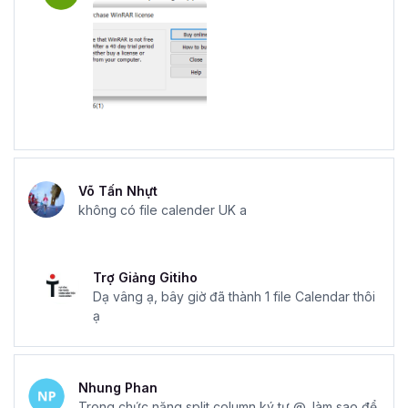
Võ Tấn Nhựt
không có file calender UK a
Trợ Giảng Gitiho
Dạ vâng ạ, bây giờ đã thành 1 file Calendar thôi
ạ
Nhung Phan
Trong chức năng split column ký tự @, làm sao để