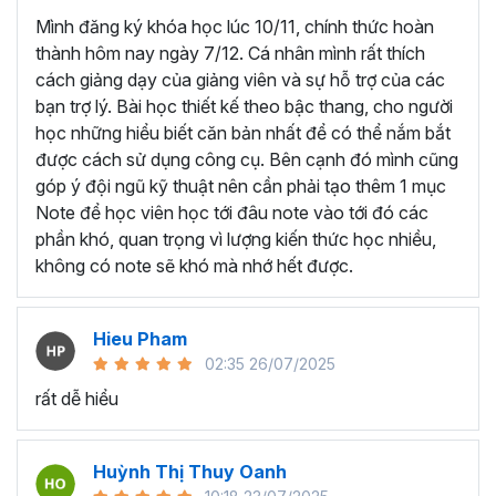
Mình đăng ký khóa học lúc 10/11, chính thức hoàn
4 mục tiêu bạn sẽ đạt được khi hoàn thành chương trình
thành hôm nay ngày 7/12. Cá nhân mình rất thích
Power BI online này:
cách giảng dạy của giảng viên và sự hỗ trợ của các
Kết nối dữ liệu vào Power BI từ nhiều nguồn dữ liệu
bạn trợ lý. Bài học thiết kế theo bậc thang, cho người
khác nhau.
học những hiểu biết căn bản nhất để có thể nắm bắt
Xử lý và làm sạch các dữ liệu thô nhanh chóng,
được cách sử dụng công cụ. Bên cạnh đó mình cũng
chuyên nghiệp.
góp ý đội ngũ kỹ thuật nên cần phải tạo thêm 1 mục
Tạo các Mô hình dữ liệu đa chiều.
Note để học viên học tới đâu note vào tới đó các
Tạo báo cáo, biểu mẫu sinh động, trực quan.
phần khó, quan trọng vì lượng kiến thức học nhiều,
Trực quan hóa dữ liệu bằng biểu đồ và tạo
không có note sẽ khó mà nhớ hết được.
Dashboard tương tác.
Trong khóa học này bạn cũng sẽ có thêm một dự án lớn
Hieu Pham
cuối khóa để bạn thực hành những gì đã học và cùng
02:35 26/07/2025
Gitiho áp dụng trong dự án
Adventure Work
. Kèm theo
rất dễ hiểu
đó là bài kiểm tra giúp bạn ôn tập và tự đánh giá mức độ
thành thạo kiến thức Power BI của mình.
Ai có thể tham gia khóa học
Huỳnh Thị Thuy Oanh