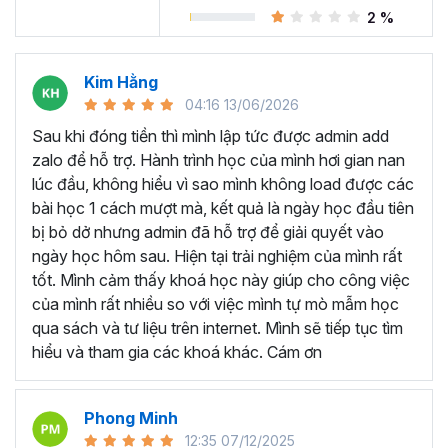
Trong khóa học Power BI này, bạn sẽ làm việc giống như
2 %
một chuyên viên
phân tích dữ liệu
kinh doanh cho
Adventure Works Cycles (một công ty sản xuất toàn
cầu). Nhiệm vụ của bạn là thiết kế và cung cấp các con
Kim Hằng
số kinh doanh một cách trực quan, chuyên nghiệp trên
04:16 13/06/2026
Power BI với nguồn dữ liệu thô là các file CSV.
Sau khi đóng tiền thì mình lập tức được admin add
Nếu bạn chưa có kiến thức gì về Power BI thì cũng đừng
zalo để hỗ trợ. Hành trình học của mình hơi gian nan
lo lắng bởi khóa học Power BI này sẽ hướng dẫn chi tiết
lúc đầu, không hiểu vì sao mình không load được các
cả về cách sử dụng các chức năng, công cụ trên Power
bài học 1 cách mượt mà, kết quả là ngày học đầu tiên
BI Desktop, giải thích rõ ràng và các mẹo hữu ích trong
bị bỏ dở nhưng admin đã hỗ trợ để giải quyết vào
từng bước thực hiện.
ngày học hôm sau. Hiện tại trải nghiệm của mình rất
tốt. Mình cảm thấy khoá học này giúp cho công việc
Cuối mỗi chương học đều có các bài thực hành để bạn có
của mình rất nhiều so với việc mình tự mò mẫm học
thể vận dụng được các kiến thức đã học lý thuyết, tương
qua sách và tư liệu trên internet. Mình sẽ tiếp tục tìm
tự như các phần nhỏ của dự án, giống như cách bạn sẽ
hiểu và tham gia các khoá khác. Cám ơn
làm việc trong công việc ngoài thực tế.
Sau khóa học này bạn có
Phong Minh
thể?
12:35 07/12/2025