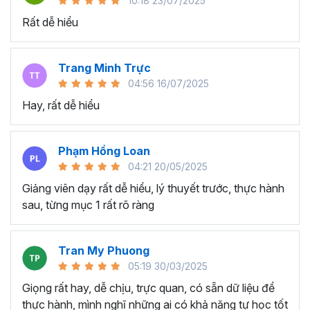
10:18 23/07/2025
này?
Rất dễ hiểu
Người mới bắt đầu, sinh viên, người trái ngành
chuyển sang ngành Data Analyst nhưng không có
Trang Minh Trực
kiến thức trước về Power BI muốn tìm hiểu và trang
04:56 16/07/2025
bị kiến thức, kỹ năng phân tích dữ liệu trong nghề.
Hay, rất dễ hiểu
Các kế toán viên, nhân viên tài chính, kinh doanh,
marketing, nhân sự,... muốn học Power BI để tạo
báo cáo trực quan và phân tích dữ liệu thông minh
Phạm Hồng Loan
hơn.
04:21 20/05/2025
Các nhà quản lý, chủ doanh nghiệp, hay nhân sự
Giảng viên dạy rất dễ hiểu, lý thuyết trước, thực hành
cấp cao cần phân tích số liệu kinh doanh để đưa ra
sau, từng mục 1 rất rõ ràng
những quyết định thông minh, nhanh chóng.
Ưu điểm nổi bật của Power BI
Tran My Phuong
trong phân tích và xử lý dữ
05:19 30/03/2025
liệu
Giọng rất hay, dễ chịu, trực quan, có sẵn dữ liệu để
thực hành, mình nghĩ những ai có khả năng tự học tốt