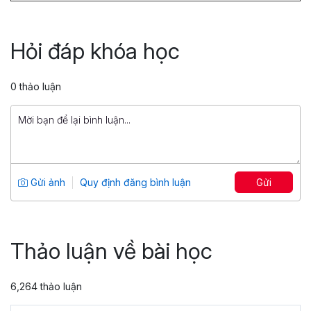
Truy vấn dữ liệu với SQL
Tổng số 6 giờ
45 bài giảng
Hỏi đáp khóa học
4.9
1,263
399,000 đ
0 thảo luận
1,499,000 đ
Power Pivot, Power Query: Biến Excel
thành công cụ Phân tích dữ liệu
chuyên sâu
Tổng số 7 giờ
54 bài giảng
Gửi ảnh
Quy định đăng bình luận
Gửi
4.71
861
599,000 đ
799,000 đ
Thảo luận về bài học
6,264 thảo luận