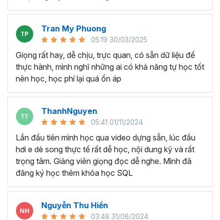
Theo đánh giá của các nhà phân tích thị trường nổi tiếng,
Power BI hiện đang là công cụ dẫn đầu trong ngành
Tran My Phuong
Data Analytics
và
Business Intelligence
. Những lợi thế
05:19 30/03/2025
tuyệt vời mà Power BI đem lại cho người dùng có thể kể
Giọng rất hay, dễ chịu, trực quan, có sẵn dữ liệu để
đến như:
thực hành, mình nghĩ những ai có khả năng tự học tốt
Power BI có khả năng xử lý dữ liệu lớn một cách
nên học, học phí lại quá ổn áp
nhanh chóng và chính xác hơn so với Excel và tránh
treo máy khi làm việc với file dữ liệu lớn.
Power BI giúp tự động hóa quy trình làm báo cáo và
ThanhNguyen
cập nhật dữ liệu mới, loại bỏ bước làm việc thủ công
05:41 01/11/2024
phức tạp như Excel.
Lần đầu tiên mình học qua video dựng sẵn, lúc đầu
Tính năng "Publish to Web" cho phép dễ dàng chia
hơi e dè song thực tế rất dễ học, nội dung kỹ và rất
sẻ báo cáo thông qua website, cho phép truy cập
trọng tâm. Giảng viên giọng đọc dễ nghe. Mình đã
và cập nhật từ bất kỳ thiết bị nào có trình duyệt web.
đăng ký học thêm khóa học SQL
Power BI cung cấp giao diện trực quan với tính năng
kéo và thả, tạo trải nghiệm người dùng thuận lợi và
thú vị hơn khi làm việc với dữ liệu.
Nguyễn Thu Hiền
Power BI tích hợp mượt mà với các sản phẩm của
03:48 31/08/2024