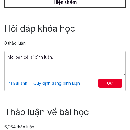
1,500,000 đ
Hiện thêm
Truy vấn dữ liệu với SQL
Tổng số 6 giờ
45 bài giảng
Hỏi đáp khóa học
4.9
1,263
399,000 đ
0 thảo luận
1,499,000 đ
Power Pivot, Power Query: Biến Excel
thành công cụ Phân tích dữ liệu
chuyên sâu
Tổng số 7 giờ
54 bài giảng
Gửi ảnh
Quy định đăng bình luận
Gửi
4.71
861
599,000 đ
799,000 đ
Thảo luận về bài học
6,264 thảo luận