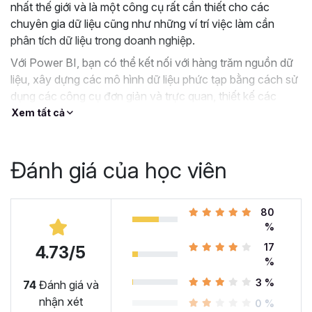
nhất thế giới và là một công cụ rất cần thiết cho các
chuyên gia dữ liệu cũng như những ví trí việc làm cần
phân tích dữ liệu trong doanh nghiệp.
Với Power BI, bạn có thể kết nối với hàng trăm nguồn dữ
liệu, xây dựng các mô hình dữ liệu phức tạp bằng cách sử
dụng các công cụ đơn giản và trực quan, thiết kế các
Dashboard tương tác tuyệt đẹp và tất cả đều miễn phí.
Xem tất cả
Nếu bạn đang tìm kiếm 1 khóa học Power BI hướng dẫn
toàn diện và có phần thực hành, thì khóa học
PBIG01 -
Đánh giá của học viên
Tuyệt đỉnh Power BI - Thành thạo trực quan hóa và
Phân tích dữ liệu
của Gitiho.com sẽ là một giải pháp
tuyệt vời dành cho bạn.
80
Tại sao bạn nên chọn khóa
%
17
học PBIG01 - Tuyệt đỉnh
4.73/5
%
Power BI tại Gitiho?
3 %
74
Đánh giá và
nhận xét
0 %