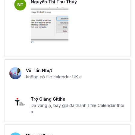
Nguyễn Thị Thu Thủy
Võ Tấn Nhựt
không có file calender UK a
Trợ Giảng Gitiho
Dạ vâng ạ, bây giờ đã thành 1 file Calendar thôi
ạ