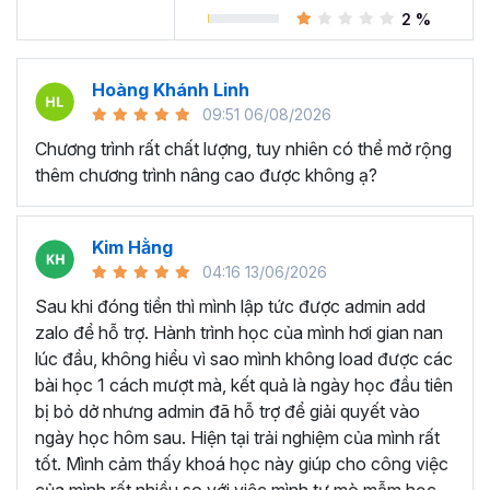
Trong khóa học Power BI này, bạn sẽ làm việc giống như
2 %
một chuyên viên
phân tích dữ liệu
kinh doanh cho
Adventure Works Cycles (một công ty sản xuất toàn
cầu). Nhiệm vụ của bạn là thiết kế và cung cấp các con
Hoàng Khánh Linh
số kinh doanh một cách trực quan, chuyên nghiệp trên
09:51 06/08/2026
Power BI với nguồn dữ liệu thô là các file CSV.
Chương trình rất chất lượng, tuy nhiên có thể mở rộng
Nếu bạn chưa có kiến thức gì về Power BI thì cũng đừng
thêm chương trình nâng cao được không ạ?
lo lắng bởi khóa học Power BI này sẽ hướng dẫn chi tiết
cả về cách sử dụng các chức năng, công cụ trên Power
BI Desktop, giải thích rõ ràng và các mẹo hữu ích trong
Kim Hằng
từng bước thực hiện.
04:16 13/06/2026
Sau khi đóng tiền thì mình lập tức được admin add
Cuối mỗi chương học đều có các bài thực hành để bạn có
zalo để hỗ trợ. Hành trình học của mình hơi gian nan
thể vận dụng được các kiến thức đã học lý thuyết, tương
lúc đầu, không hiểu vì sao mình không load được các
tự như các phần nhỏ của dự án, giống như cách bạn sẽ
bài học 1 cách mượt mà, kết quả là ngày học đầu tiên
làm việc trong công việc ngoài thực tế.
bị bỏ dở nhưng admin đã hỗ trợ để giải quyết vào
Sau khóa học này bạn có
ngày học hôm sau. Hiện tại trải nghiệm của mình rất
thể?
tốt. Mình cảm thấy khoá học này giúp cho công việc