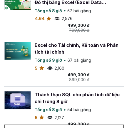
chính, đồng thời
hoàn tiền 100%
trong
365 ngày
nếu
Đồ thị bằng Excel (Excel Data
bạn không hài lòng về khóa học này.
Visualization)
Tổng số 8 giờ
57 bài giảng
Chúc bạn thành công!
4.64
2,576
499,000 đ
799,000 đ
Excel cho Tài chính, Kế toán và Phân
tích tài chính
Tổng số 9 giờ
67 bài giảng
5
2,160
499,000 đ
899,000 đ
Thành thạo SQL cho phân tích dữ liệu
chỉ trong 8 giờ
Tổng số 8 giờ
54 bài giảng
5
2,127
499,000 đ