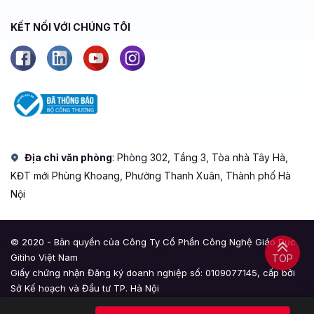
KẾT NỐI VỚI CHÚNG TÔI
Địa chỉ văn phòng
: Phòng 302, Tầng 3, Tòa nhà Tây Hà,
KĐT mới Phùng Khoang, Phường Thanh Xuân, Thành phố Hà
Nội
© 2020 - Bản quyền của Công Ty Cổ Phần Công Nghệ Giáo Dục
Gitiho Việt Nam
TOP
Giấy chứng nhận Đăng ký doanh nghiệp số: 0109077145, cấp bởi
Sở Kế hoạch và Đầu tư TP. Hà Nội
Giấy phép mạng xã hội số: 588, cấp bởi Bộ Thông tin và Truyền