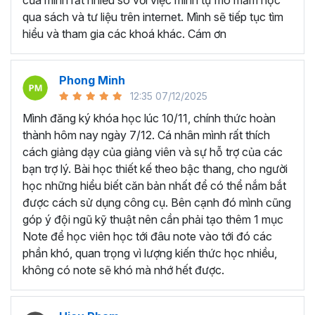
của mình rất nhiều so với việc mình tự mò mẫm học
qua sách và tư liệu trên internet. Mình sẽ tiếp tục tìm
4 mục tiêu bạn sẽ đạt được khi hoàn thành chương trình
hiểu và tham gia các khoá khác. Cám ơn
Power BI online này:
Kết nối dữ liệu vào Power BI từ nhiều nguồn dữ liệu
khác nhau.
Phong Minh
Xử lý và làm sạch các dữ liệu thô nhanh chóng,
12:35 07/12/2025
chuyên nghiệp.
Mình đăng ký khóa học lúc 10/11, chính thức hoàn
Tạo các Mô hình dữ liệu đa chiều.
thành hôm nay ngày 7/12. Cá nhân mình rất thích
Tạo báo cáo, biểu mẫu sinh động, trực quan.
cách giảng dạy của giảng viên và sự hỗ trợ của các
Trực quan hóa dữ liệu bằng biểu đồ và tạo
bạn trợ lý. Bài học thiết kế theo bậc thang, cho người
Dashboard tương tác.
học những hiểu biết căn bản nhất để có thể nắm bắt
được cách sử dụng công cụ. Bên cạnh đó mình cũng
Trong khóa học này bạn cũng sẽ có thêm một dự án lớn
góp ý đội ngũ kỹ thuật nên cần phải tạo thêm 1 mục
cuối khóa để bạn thực hành những gì đã học và cùng
Note để học viên học tới đâu note vào tới đó các
Gitiho áp dụng trong dự án
Adventure Work
. Kèm theo
phần khó, quan trọng vì lượng kiến thức học nhiều,
đó là bài kiểm tra giúp bạn ôn tập và tự đánh giá mức độ
không có note sẽ khó mà nhớ hết được.
thành thạo kiến thức Power BI của mình.
Ai có thể tham gia khóa học