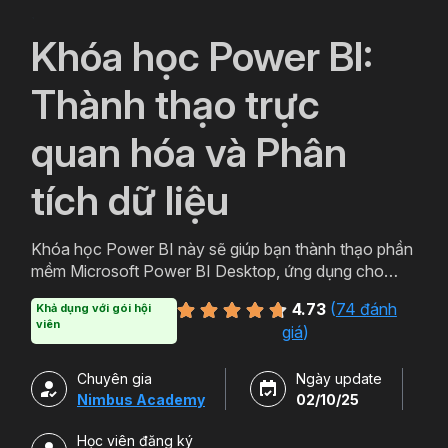
`
Khóa học Power BI:
Thành thạo trực
quan hóa và Phân
tích dữ liệu
Khóa học Power BI này sẽ giúp bạn thành thạo phần
mềm Microsoft Power BI Desktop, ứng dụng cho
hoạt động Business Intelligence, giúp bạn trực quan
4.73
(
74 đánh
Khả dụng với gói hội
và phân tích dữ liệu kinh doanh, tăng trưởng Doanh
viên
giá
)
nghiệp.
Chuyên gia
Ngày update
Nimbus Academy
02/10/25
Học viên đăng ký