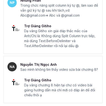
Nhung Phan
Trong chức năng split column ký tự @, làm sao để
vẫn giữ ký tự @ sau khi tách,vd:
Abc@gmail.com=> Abc và @gmail.com
Trợ Giảng Gitiho
Dạ vâng Gitiho xin giải đáp thắc mắc của
Anh/Chị là: Không dùng Split Column trực tiếp,
mà dùng Text.BeforeDelimiter và
Text.AfterDelimiter rồi nối lại dấu @.
Nguyễn Thị Ngọc Anh
Sao mình không tìm thấy video sửa bài chương 8?
Trợ Giảng Gitiho
Dạ vâng chương 8 hiện tại chư có video bài
giảng hướng dẫn mà chỉ mới có đáp án để đối
chiếu thôi ạ