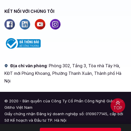
KẾT NỐI VỚI CHÚNG TÔI
Địa chỉ văn phòng
: Phòng 302, Tầng 3, Tòa nhà Tây Hà,
KĐT mới Phùng Khoang, Phường Thanh Xuân, Thành phố Hà
Nội
© 2020 - Bản quyền của Công Ty Cổ Phần Công Nghệ Giáo Dục
Gitiho Việt Nam
TOP
Giấy chứng nhận Đăng ký doanh nghiệp số: 0109077145, cấp bởi
Sở Kế hoạch và Đầu tư TP. Hà Nội
Giấy phép mạng xã hội số: 588, cấp bởi Bộ Thông tin và Truyền