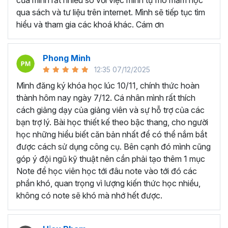
của mình rất nhiều so với việc mình tự mò mẫm học
qua sách và tư liệu trên internet. Mình sẽ tiếp tục tìm
4 mục tiêu bạn sẽ đạt được khi hoàn thành chương trình
hiểu và tham gia các khoá khác. Cám ơn
Power BI online này:
Kết nối dữ liệu vào Power BI từ nhiều nguồn dữ liệu
khác nhau.
Phong Minh
Xử lý và làm sạch các dữ liệu thô nhanh chóng,
12:35 07/12/2025
chuyên nghiệp.
Mình đăng ký khóa học lúc 10/11, chính thức hoàn
Tạo các Mô hình dữ liệu đa chiều.
thành hôm nay ngày 7/12. Cá nhân mình rất thích
Tạo báo cáo, biểu mẫu sinh động, trực quan.
cách giảng dạy của giảng viên và sự hỗ trợ của các
Trực quan hóa dữ liệu bằng biểu đồ và tạo
bạn trợ lý. Bài học thiết kế theo bậc thang, cho người
Dashboard tương tác.
học những hiểu biết căn bản nhất để có thể nắm bắt
được cách sử dụng công cụ. Bên cạnh đó mình cũng
Trong khóa học này bạn cũng sẽ có thêm một dự án lớn
góp ý đội ngũ kỹ thuật nên cần phải tạo thêm 1 mục
cuối khóa để bạn thực hành những gì đã học và cùng
Note để học viên học tới đâu note vào tới đó các
Gitiho áp dụng trong dự án
Adventure Work
. Kèm theo
phần khó, quan trọng vì lượng kiến thức học nhiều,
đó là bài kiểm tra giúp bạn ôn tập và tự đánh giá mức độ
không có note sẽ khó mà nhớ hết được.
thành thạo kiến thức Power BI của mình.
Ai có thể tham gia khóa học