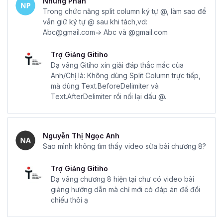
Nhung Phan
Trong chức năng split column ký tự @, làm sao để
vẫn giữ ký tự @ sau khi tách,vd:
Abc@gmail.com=> Abc và @gmail.com
Trợ Giảng Gitiho
Dạ vâng Gitiho xin giải đáp thắc mắc của
Anh/Chị là: Không dùng Split Column trực tiếp,
mà dùng Text.BeforeDelimiter và
Text.AfterDelimiter rồi nối lại dấu @.
Nguyễn Thị Ngọc Anh
Sao mình không tìm thấy video sửa bài chương 8?
Trợ Giảng Gitiho
Dạ vâng chương 8 hiện tại chư có video bài
giảng hướng dẫn mà chỉ mới có đáp án để đối
chiếu thôi ạ