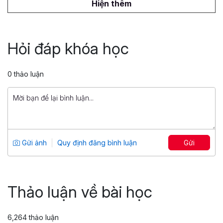
1,500,000 đ
Hiện thêm
Truy vấn dữ liệu với SQL
Tổng số 6 giờ
45 bài giảng
Hỏi đáp khóa học
4.9
1,263
399,000 đ
0 thảo luận
1,499,000 đ
Power Pivot, Power Query: Biến Excel
thành công cụ Phân tích dữ liệu
chuyên sâu
Tổng số 7 giờ
54 bài giảng
Gửi ảnh
Quy định đăng bình luận
Gửi
4.71
861
599,000 đ
799,000 đ
Thảo luận về bài học
6,264 thảo luận