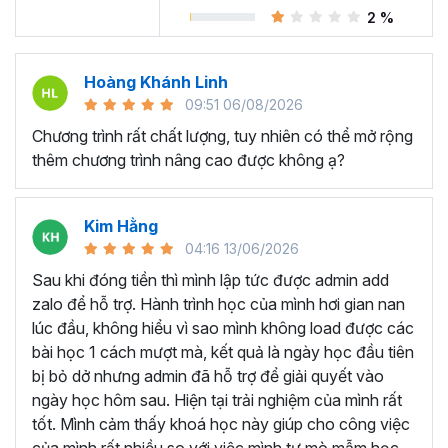
Trong khóa học Power BI này, bạn sẽ làm việc giống như
2 %
một chuyên viên
phân tích dữ liệu
kinh doanh cho
Adventure Works Cycles (một công ty sản xuất toàn
cầu). Nhiệm vụ của bạn là thiết kế và cung cấp các con
Hoàng Khánh Linh
số kinh doanh một cách trực quan, chuyên nghiệp trên
09:51 06/08/2026
Power BI với nguồn dữ liệu thô là các file CSV.
Chương trình rất chất lượng, tuy nhiên có thể mở rộng
Nếu bạn chưa có kiến thức gì về Power BI thì cũng đừng
thêm chương trình nâng cao được không ạ?
lo lắng bởi khóa học Power BI này sẽ hướng dẫn chi tiết
cả về cách sử dụng các chức năng, công cụ trên Power
BI Desktop, giải thích rõ ràng và các mẹo hữu ích trong
Kim Hằng
từng bước thực hiện.
04:16 13/06/2026
Sau khi đóng tiền thì mình lập tức được admin add
Cuối mỗi chương học đều có các bài thực hành để bạn có
zalo để hỗ trợ. Hành trình học của mình hơi gian nan
thể vận dụng được các kiến thức đã học lý thuyết, tương
lúc đầu, không hiểu vì sao mình không load được các
tự như các phần nhỏ của dự án, giống như cách bạn sẽ
bài học 1 cách mượt mà, kết quả là ngày học đầu tiên
làm việc trong công việc ngoài thực tế.
bị bỏ dở nhưng admin đã hỗ trợ để giải quyết vào
Sau khóa học này bạn có
ngày học hôm sau. Hiện tại trải nghiệm của mình rất
thể?
tốt. Mình cảm thấy khoá học này giúp cho công việc