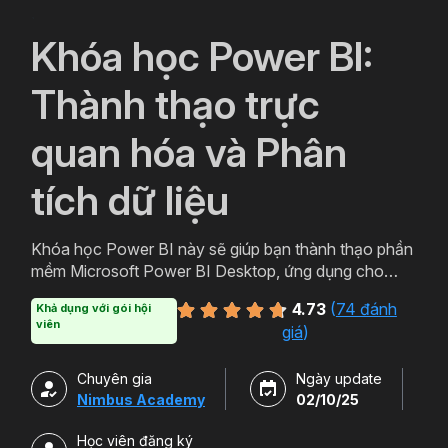
`
Khóa học Power BI:
Thành thạo trực
quan hóa và Phân
tích dữ liệu
Khóa học Power BI này sẽ giúp bạn thành thạo phần
mềm Microsoft Power BI Desktop, ứng dụng cho
hoạt động Business Intelligence, giúp bạn trực quan
4.73
(
74 đánh
Khả dụng với gói hội
và phân tích dữ liệu kinh doanh, tăng trưởng Doanh
viên
giá
)
nghiệp.
Chuyên gia
Ngày update
Nimbus Academy
02/10/25
Học viên đăng ký