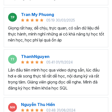
Theo đánh giá của các nhà phân tích thị trường nổi tiếng,
Power BI hiện đang là công cụ dẫn đầu trong ngành
Tran My Phuong
Data Analytics
và
Business Intelligence
. Những lợi thế
05:19 30/03/2025
tuyệt vời mà Power BI đem lại cho người dùng có thể kể
Giọng rất hay, dễ chịu, trực quan, có sẵn dữ liệu để
đến như:
thực hành, mình nghĩ những ai có khả năng tự học tốt
Power BI có khả năng xử lý dữ liệu lớn một cách
nên học, học phí lại quá ổn áp
nhanh chóng và chính xác hơn so với Excel và tránh
treo máy khi làm việc với file dữ liệu lớn.
Power BI giúp tự động hóa quy trình làm báo cáo và
ThanhNguyen
cập nhật dữ liệu mới, loại bỏ bước làm việc thủ công
05:41 01/11/2024
phức tạp như Excel.
Lần đầu tiên mình học qua video dựng sẵn, lúc đầu
Tính năng "Publish to Web" cho phép dễ dàng chia
hơi e dè song thực tế rất dễ học, nội dung kỹ và rất
sẻ báo cáo thông qua website, cho phép truy cập
trọng tâm. Giảng viên giọng đọc dễ nghe. Mình đã
và cập nhật từ bất kỳ thiết bị nào có trình duyệt web.
đăng ký học thêm khóa học SQL
Power BI cung cấp giao diện trực quan với tính năng
kéo và thả, tạo trải nghiệm người dùng thuận lợi và
thú vị hơn khi làm việc với dữ liệu.
Nguyễn Thu Hiền
Power BI tích hợp mượt mà với các sản phẩm của
03:48 31/08/2024