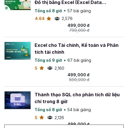
chính, đồng thời
hoàn tiền 100%
trong
365 ngày
nếu
Đồ thị bằng Excel (Excel Data
bạn không hài lòng về khóa học này.
Visualization)
Tổng số 8 giờ
57 bài giảng
Chúc bạn thành công!
4.64
2,576
499,000 đ
799,000 đ
Excel cho Tài chính, Kế toán và Phân
tích tài chính
Tổng số 9 giờ
67 bài giảng
5
2,160
499,000 đ
899,000 đ
Thành thạo SQL cho phân tích dữ liệu
chỉ trong 8 giờ
Tổng số 8 giờ
54 bài giảng
5
2,126
499,000 đ