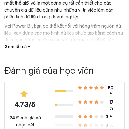
nhất thế giới và là một công cụ rất cần thiết cho các
chuyên gia dữ liệu cũng như những ví trí việc làm cần
phân tích dữ liệu trong doanh nghiệp.
Với Power BI, bạn có thể kết nối với hàng trăm nguồn dữ
liệu, xây dựng các mô hình dữ liệu phức tạp bằng cách sử
dụng các công cụ đơn giản và trực quan, thiết kế các
Dashboard tương tác tuyệt đẹp và tất cả đều miễn phí.
Xem tất cả
Nếu bạn đang tìm kiếm 1 khóa học Power BI hướng dẫn
toàn diện và có phần thực hành, thì khóa học
PBIG01 -
Đánh giá của học viên
Tuyệt đỉnh Power BI - Thành thạo trực quan hóa và
Phân tích dữ liệu
của Gitiho.com sẽ là một giải pháp
tuyệt vời dành cho bạn.
80
Tại sao bạn nên chọn khóa
%
17
học PBIG01 - Tuyệt đỉnh
4.73/5
%
Power BI tại Gitiho?
3 %
74
Đánh giá và
nhận xét
0 %