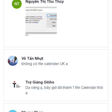
Nguyễn Thị Thu Thủy
Võ Tấn Nhựt
không có file calender UK a
Trợ Giảng Gitiho
Dạ vâng ạ, bây giờ đã thành 1 file Calendar thôi
ạ