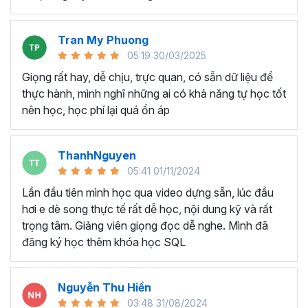
Theo đánh giá của các nhà phân tích thị trường nổi tiếng,
Power BI hiện đang là công cụ dẫn đầu trong ngành
Tran My Phuong
Data Analytics
và
Business Intelligence
. Những lợi thế
05:19 30/03/2025
tuyệt vời mà Power BI đem lại cho người dùng có thể kể
Giọng rất hay, dễ chịu, trực quan, có sẵn dữ liệu để
đến như:
thực hành, mình nghĩ những ai có khả năng tự học tốt
Power BI có khả năng xử lý dữ liệu lớn một cách
nên học, học phí lại quá ổn áp
nhanh chóng và chính xác hơn so với Excel và tránh
treo máy khi làm việc với file dữ liệu lớn.
Power BI giúp tự động hóa quy trình làm báo cáo và
ThanhNguyen
cập nhật dữ liệu mới, loại bỏ bước làm việc thủ công
05:41 01/11/2024
phức tạp như Excel.
Lần đầu tiên mình học qua video dựng sẵn, lúc đầu
Tính năng "Publish to Web" cho phép dễ dàng chia
hơi e dè song thực tế rất dễ học, nội dung kỹ và rất
sẻ báo cáo thông qua website, cho phép truy cập
trọng tâm. Giảng viên giọng đọc dễ nghe. Mình đã
và cập nhật từ bất kỳ thiết bị nào có trình duyệt web.
đăng ký học thêm khóa học SQL
Power BI cung cấp giao diện trực quan với tính năng
kéo và thả, tạo trải nghiệm người dùng thuận lợi và
thú vị hơn khi làm việc với dữ liệu.
Nguyễn Thu Hiền
Power BI tích hợp mượt mà với các sản phẩm của
03:48 31/08/2024