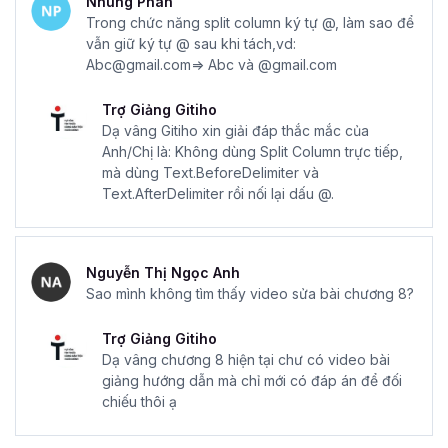
Nhung Phan
Trong chức năng split column ký tự @, làm sao để
vẫn giữ ký tự @ sau khi tách,vd:
Abc@gmail.com=> Abc và @gmail.com
Trợ Giảng Gitiho
Dạ vâng Gitiho xin giải đáp thắc mắc của
Anh/Chị là: Không dùng Split Column trực tiếp,
mà dùng Text.BeforeDelimiter và
Text.AfterDelimiter rồi nối lại dấu @.
Nguyễn Thị Ngọc Anh
Sao mình không tìm thấy video sửa bài chương 8?
Trợ Giảng Gitiho
Dạ vâng chương 8 hiện tại chư có video bài
giảng hướng dẫn mà chỉ mới có đáp án để đối
chiếu thôi ạ