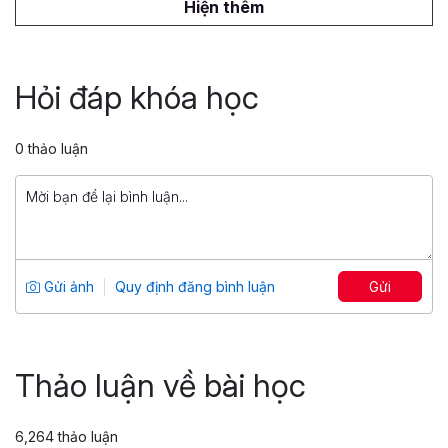
1,500,000 đ
Hiện thêm
Truy vấn dữ liệu với SQL
Tổng số 6 giờ
45 bài giảng
Hỏi đáp khóa học
4.9
1,263
399,000 đ
0 thảo luận
1,499,000 đ
Power Pivot, Power Query: Biến Excel
thành công cụ Phân tích dữ liệu
chuyên sâu
Tổng số 7 giờ
54 bài giảng
Gửi ảnh
Quy định đăng bình luận
Gửi
4.71
861
599,000 đ
799,000 đ
Thảo luận về bài học
6,264 thảo luận