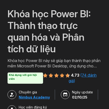
`
Khóa học Power BI:
Thành thạo trực
quan hóa và Phân
tích dữ liệu
Khóa học Power BI này sẽ giúp bạn thành thạo phần
mềm Microsoft Power BI Desktop, ứng dụng cho
hoạt động Business Intelligence, giúp bạn trực quan
4.73
(
74 đánh
Khả dụng với gói hội
và phân tích dữ liệu kinh doanh, tăng trưởng Doanh
viên
giá
)
nghiệp.
Chuyên gia
Ngày update
Nimbus Academy
02/10/25
Học viên đăng ký