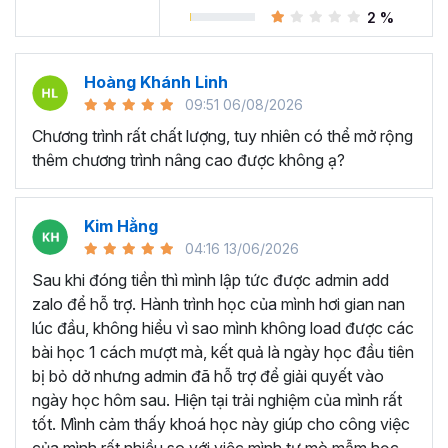
Trong khóa học Power BI này, bạn sẽ làm việc giống như
2 %
một chuyên viên
phân tích dữ liệu
kinh doanh cho
Adventure Works Cycles (một công ty sản xuất toàn
cầu). Nhiệm vụ của bạn là thiết kế và cung cấp các con
Hoàng Khánh Linh
số kinh doanh một cách trực quan, chuyên nghiệp trên
09:51 06/08/2026
Power BI với nguồn dữ liệu thô là các file CSV.
Chương trình rất chất lượng, tuy nhiên có thể mở rộng
Nếu bạn chưa có kiến thức gì về Power BI thì cũng đừng
thêm chương trình nâng cao được không ạ?
lo lắng bởi khóa học Power BI này sẽ hướng dẫn chi tiết
cả về cách sử dụng các chức năng, công cụ trên Power
BI Desktop, giải thích rõ ràng và các mẹo hữu ích trong
Kim Hằng
từng bước thực hiện.
04:16 13/06/2026
Sau khi đóng tiền thì mình lập tức được admin add
Cuối mỗi chương học đều có các bài thực hành để bạn có
zalo để hỗ trợ. Hành trình học của mình hơi gian nan
thể vận dụng được các kiến thức đã học lý thuyết, tương
lúc đầu, không hiểu vì sao mình không load được các
tự như các phần nhỏ của dự án, giống như cách bạn sẽ
bài học 1 cách mượt mà, kết quả là ngày học đầu tiên
làm việc trong công việc ngoài thực tế.
bị bỏ dở nhưng admin đã hỗ trợ để giải quyết vào
Sau khóa học này bạn có
ngày học hôm sau. Hiện tại trải nghiệm của mình rất
thể?
tốt. Mình cảm thấy khoá học này giúp cho công việc