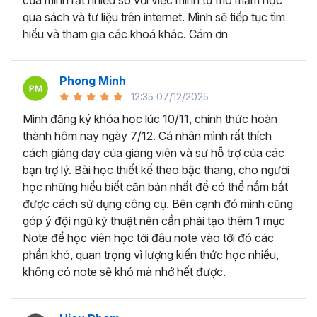
của mình rất nhiều so với việc mình tự mò mẫm học
qua sách và tư liệu trên internet. Mình sẽ tiếp tục tìm
4 mục tiêu bạn sẽ đạt được khi hoàn thành chương trình
hiểu và tham gia các khoá khác. Cám ơn
Power BI online này:
Kết nối dữ liệu vào Power BI từ nhiều nguồn dữ liệu
khác nhau.
Phong Minh
Xử lý và làm sạch các dữ liệu thô nhanh chóng,
12:35 07/12/2025
chuyên nghiệp.
Mình đăng ký khóa học lúc 10/11, chính thức hoàn
Tạo các Mô hình dữ liệu đa chiều.
thành hôm nay ngày 7/12. Cá nhân mình rất thích
Tạo báo cáo, biểu mẫu sinh động, trực quan.
cách giảng dạy của giảng viên và sự hỗ trợ của các
Trực quan hóa dữ liệu bằng biểu đồ và tạo
bạn trợ lý. Bài học thiết kế theo bậc thang, cho người
Dashboard tương tác.
học những hiểu biết căn bản nhất để có thể nắm bắt
được cách sử dụng công cụ. Bên cạnh đó mình cũng
Trong khóa học này bạn cũng sẽ có thêm một dự án lớn
góp ý đội ngũ kỹ thuật nên cần phải tạo thêm 1 mục
cuối khóa để bạn thực hành những gì đã học và cùng
Note để học viên học tới đâu note vào tới đó các
Gitiho áp dụng trong dự án
Adventure Work
. Kèm theo
phần khó, quan trọng vì lượng kiến thức học nhiều,
đó là bài kiểm tra giúp bạn ôn tập và tự đánh giá mức độ
không có note sẽ khó mà nhớ hết được.
thành thạo kiến thức Power BI của mình.
Ai có thể tham gia khóa học