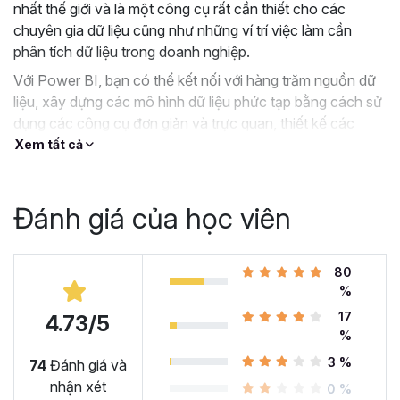
nhất thế giới và là một công cụ rất cần thiết cho các
chuyên gia dữ liệu cũng như những ví trí việc làm cần
phân tích dữ liệu trong doanh nghiệp.
Với Power BI, bạn có thể kết nối với hàng trăm nguồn dữ
liệu, xây dựng các mô hình dữ liệu phức tạp bằng cách sử
dụng các công cụ đơn giản và trực quan, thiết kế các
Dashboard tương tác tuyệt đẹp và tất cả đều miễn phí.
Xem tất cả
Nếu bạn đang tìm kiếm 1 khóa học Power BI hướng dẫn
toàn diện và có phần thực hành, thì khóa học
PBIG01 -
Đánh giá của học viên
Tuyệt đỉnh Power BI - Thành thạo trực quan hóa và
Phân tích dữ liệu
của Gitiho.com sẽ là một giải pháp
tuyệt vời dành cho bạn.
80
Tại sao bạn nên chọn khóa
%
17
học PBIG01 - Tuyệt đỉnh
4.73/5
%
Power BI tại Gitiho?
3 %
74
Đánh giá và
nhận xét
0 %