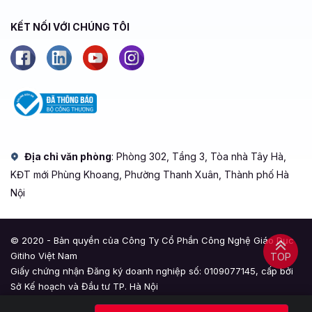
KẾT NỐI VỚI CHÚNG TÔI
Địa chỉ văn phòng
: Phòng 302, Tầng 3, Tòa nhà Tây Hà,
KĐT mới Phùng Khoang, Phường Thanh Xuân, Thành phố Hà
Nội
© 2020 - Bản quyền của Công Ty Cổ Phần Công Nghệ Giáo Dục
Gitiho Việt Nam
TOP
Giấy chứng nhận Đăng ký doanh nghiệp số: 0109077145, cấp bởi
Sở Kế hoạch và Đầu tư TP. Hà Nội
Giấy phép mạng xã hội số: 588, cấp bởi Bộ Thông tin và Truyền