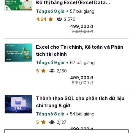
chính, đồng thời
hoàn tiền 100%
trong
365 ngày
nếu
Đồ thị bằng Excel (Excel Data
bạn không hài lòng về khóa học này.
Visualization)
Tổng số 8 giờ
57 bài giảng
Chúc bạn thành công!
4.64
2,576
499,000 đ
799,000 đ
Excel cho Tài chính, Kế toán và Phân
tích tài chính
Tổng số 9 giờ
67 bài giảng
5
2,160
499,000 đ
899,000 đ
Thành thạo SQL cho phân tích dữ liệu
chỉ trong 8 giờ
Tổng số 8 giờ
54 bài giảng
5
2,127
499,000 đ