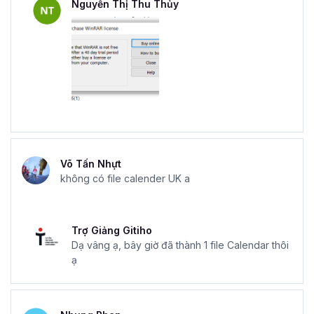
Nguyễn Thị Thu Thủy
Võ Tấn Nhựt
không có file calender UK a
Trợ Giảng Gitiho
Dạ vâng ạ, bây giờ đã thành 1 file Calendar thôi
ạ