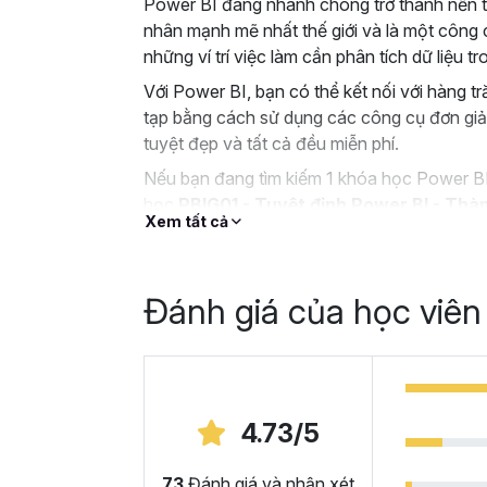
Power BI đang nhanh chóng trở thành nền tả
nhân mạnh mẽ nhất thế giới và là một công c
những ví trí việc làm cần phân tích dữ liệu 
Với Power BI, bạn có thể kết nối với hàng t
tạp bằng cách sử dụng các công cụ đơn giản
tuyệt đẹp và tất cả đều miễn phí.
Nếu bạn đang tìm kiếm 1 khóa học Power BI
học
PBIG01 - Tuyệt đỉnh Power BI - Thàn
Xem tất cả
Gitiho.com sẽ là một giải pháp tuyệt vời dà
Tại sao bạn nên chọn 
Đánh giá của học viên
đỉnh Power BI tại Gitih
Trong khóa học Power BI này, bạn sẽ làm 
doanh cho Adventure Works Cycles (một côn
kế và cung cấp các con số kinh doanh một 
4.73/5
nguồn dữ liệu thô là các file CSV.
Nếu bạn chưa có kiến thức gì về Power BI t
73
Đánh giá và nhận xét