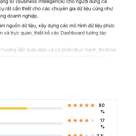
ng BI (Business Intelligence) cho người dùng cá
ụ rất cần thiết cho các chuyên gia dữ liệu cũng như
trong doanh nghiệp.
răm nguồn dữ liệu, xây dựng các mô hình dữ liệu phức
 và trực quan, thiết kế các Dashboard tương tác
 hướng dẫn toàn diện và có phần thực hành, thì khóa
h thạo trực quan hóa và Phân tích dữ liệu
của
nh cho bạn.
khóa học PBIG01 - Tuyệt
o?
việc giống như một chuyên viên
phân tích dữ liệu
kinh
80
g ty sản xuất toàn cầu). Nhiệm vụ của bạn là thiết
%
cách trực quan, chuyên nghiệp trên Power BI với
17
%
hì cũng đừng lo lắng bởi khóa học Power BI này sẽ
3 %