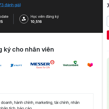
73 đánh giá
)
pdate
Học viên đăng ký
25
10,516
 ký cho nhân viên
 doanh, hành chính, marketing, tài chính, nhân
phân tích, báo cáo.