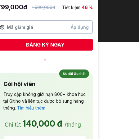
799,000đ
1,500,000đ
Tiết kiệm
46 %
Áp dụng
ĐĂNG KÝ NGAY
Ưu đãi tốt nhất
Gói hội viên
Truy cập không giới hạn 800+ khoá học
tại Gitiho và liên tục được bổ sung hàng
tháng.
Tìm hiểu thêm
140,000 đ
Chỉ từ:
/tháng