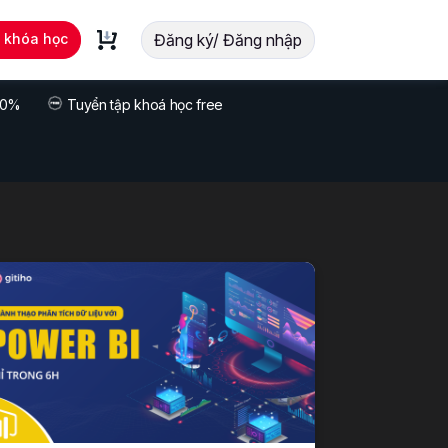
t khóa học
Đăng ký/ Đăng nhập
 70%
Tuyển tập khoá học free