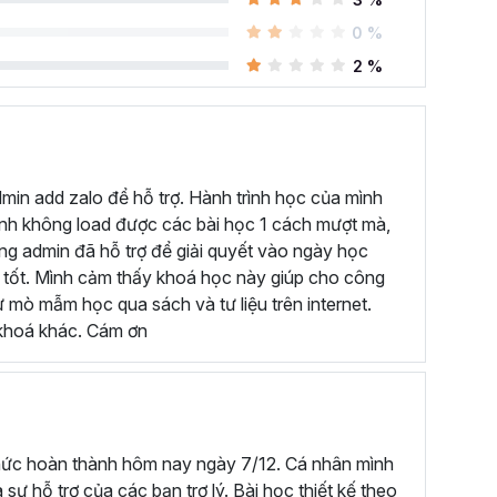
chức năng, công cụ trên Power BI Desktop, giải thích
0 %
 thực hiện.
2 %
ành để bạn có thể vận dụng được các kiến thức đã
ủa dự án, giống như cách bạn sẽ làm việc trong công
 có thể?
dmin add zalo để hỗ trợ. Hành trình học của mình
chương trình Power BI online này:
mình không load được các bài học 1 cách mượt mà,
ưng admin đã hỗ trợ để giải quyết vào ngày học
 nguồn dữ liệu khác nhau.
ất tốt. Mình cảm thấy khoá học này giúp cho công
nh chóng, chuyên nghiệp.
tự mò mẫm học qua sách và tư liệu trên internet.
c khoá khác. Cám ơn
c quan.
à tạo Dashboard tương tác.
t dự án lớn cuối khóa để bạn thực hành những gì đã
venture Work
. Kèm theo đó là bài kiểm tra giúp bạn
ến thức Power BI của mình.
thức hoàn thành hôm nay ngày 7/12. Cá nhân mình
 sự hỗ trợ của các bạn trợ lý. Bài học thiết kế theo