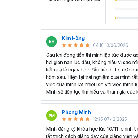
hướng dẫn chi tiết cả về cách sử dụng các 
rõ ràng và các mẹo hữu ích trong từng bước
Cuối mỗi chương học đều có các bài thực h
học lý thuyết, tương tự như các phần nhỏ c
việc ngoài thực tế.
Kim Hằng
Sau khóa học này bạn
04:16 13/06/2026
Sau khi đóng tiền thì mình lập tức được a
4 mục tiêu bạn sẽ đạt được khi hoàn thành 
hơi gian nan lúc đầu, không hiểu vì sao 
kết quả là ngày học đầu tiên bị bỏ dở nh
Kết nối dữ liệu vào Power BI từ nhiều
hôm sau. Hiện tại trải nghiệm của mình r
Xử lý và làm sạch các dữ liệu thô nha
việc của mình rất nhiều so với việc mình 
Tạo các Mô hình dữ liệu đa chiều.
Mình sẽ tiếp tục tìm hiểu và tham gia cá
Tạo báo cáo, biểu mẫu sinh động, trự
Trực quan hóa dữ liệu bằng biểu đồ v
Phong Minh
Trong khóa học này bạn cũng sẽ có thêm mộ
12:35 07/12/2025
học và cùng Gitiho áp dụng trong dự án
Ad
ôn tập và tự đánh giá mức độ thành thạo ki
Mình đăng ký khóa học lúc 10/11, chính 
rất thích cách giảng dạy của giảng viên và