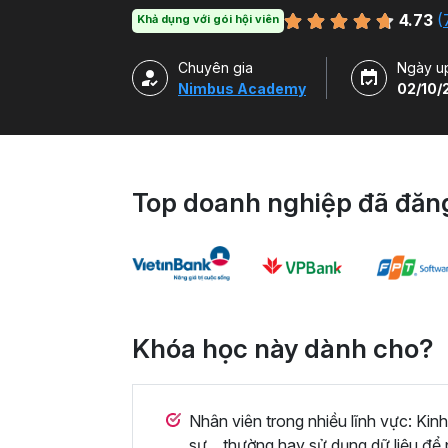
tăng trưởng Doanh nghiệp.
4.73
(
Khả dụng với gói hội viên
Chuyên gia
Ngày u
Nimbus Academy
02/10/
Top doanh nghiệp đã đăng
Khóa học này dành cho?
Nhân viên trong nhiều lĩnh vực: Kinh
sự... thường hay sử dụng dữ liệu để 