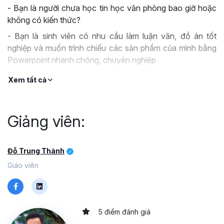
- Bạn là người chưa học tin học văn phòng bao giờ hoặc
không có kiến thức?
- Bạn là sinh viên có nhu cầu làm luận văn, đồ án tốt
nghiệp và muốn trình chiếu các sản phẩm của mình bằng
Powerpoint nhanh chóng, chuyên nghiệp
- Bạn là giáo viên, trưởng nhóm... có nhu cầu làm giáo án,
Xem tất cả
bài giảng hay trình bày sản phẩm, ý tưởng của mình tới mọi
người bằng phần mềm Powerpoint thật hấp dẫn nhưng
đơn giản?
Giảng viên:
- Bạn là nhân viên văn phòng, nhân viên kinh doanh muốn
học Powerpoint trình bày và thuyết phục khách hàng của
Đỗ Trung Thành
mình với công cụ hỗ trợ chuyên nghiệp chuyên nghiệp.
Giáo viên
- Hay chỉ đơn giản bạn muốn học Powerpoint để nâng
cao kỹ năng tin học văn phòng của mình một cách nhanh
chóng và hiệu quả, hỗ trợ ứng dụng vào công việc tốt
nhất.
5 điểm đánh giá
Bạn có biết rằng,
Microsoft PowerPoint đang được xem