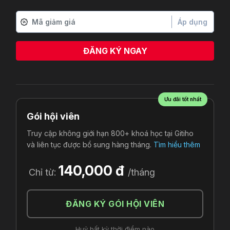
Áp dụng
ĐĂNG KÝ NGAY
Ưu đãi tốt nhất
Gói hội viên
Truy cập không giới hạn 800+ khoá học tại Gitiho
và liên tục được bổ sung hàng tháng.
Tìm hiểu thêm
140,000 đ
Chỉ từ:
/tháng
ĐĂNG KÝ GÓI HỘI VIÊN
Huỷ bất kỳ thời điểm nào