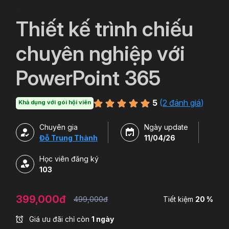
`
Thiết kế trình chiếu
chuyên nghiệp với
PowerPoint 365
5
(
2 đánh giá
)
Khả dụng với gói hội viên
Chuyên gia
Ngày update
Đỗ Trung Thành
11/04/26
Học viên đăng ký
103
399,000đ
499,000đ
Tiết kiệm
20 %
Giá ưu đãi chỉ còn
1 ngày