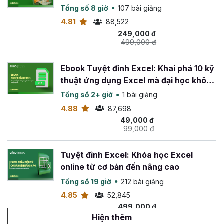
Tổng số 8 giờ
107 bài giảng
Phương pháp giảng dạy dễ hiểu, cô đọng.
4.81
88,522
Bài tập thực hành đơn giản, gắn liền và mở rộng nội
249,000 đ
dung bài giảng.
499,000 đ
Tham gia ngay khóa học để nhanh chóng làm chủ được
công cụ thuyết trình chuyên nghiệp Powerpoint và tạo
Ebook Tuyệt đỉnh Excel: Khai phá 10 kỹ
bước đệm vững chắc cho con đường thăng tiến cao hơn!
thuật ứng dụng Excel mà đại học không
dạy bạn
Tổng số 2+ giờ
1 bài giảng
4.88
87,698
49,000 đ
99,000 đ
Tuyệt đỉnh Excel: Khóa học Excel
online từ cơ bản đến nâng cao
Tổng số 19 giờ
212 bài giảng
4.85
52,845
499,000 đ
799,000 đ
Hiện thêm