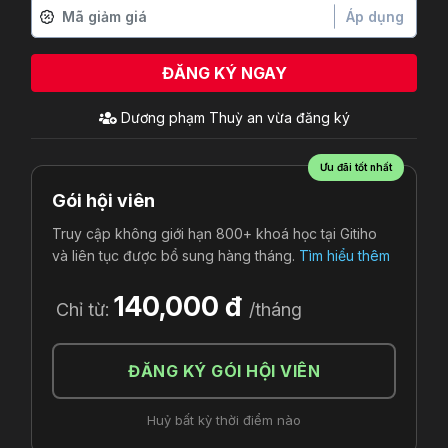
Áp dụng
ĐĂNG KÝ NGAY
Ưu đãi tốt nhất
Gói hội viên
Truy cập không giới hạn 800+ khoá học tại Gitiho
và liên tục được bổ sung hàng tháng.
Tìm hiểu thêm
140,000 đ
Chỉ từ:
/tháng
ĐĂNG KÝ GÓI HỘI VIÊN
Huỷ bất kỳ thời điểm nào