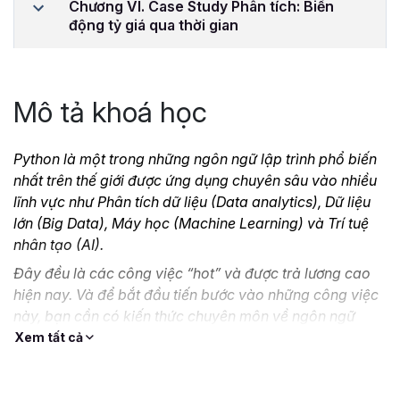
Chương VI. Case Study Phân tích: Biến
động tỷ giá qua thời gian
Mô tả khoá học
Python là một trong những ngôn ngữ lập trình phổ biến
nhất trên thế giới được ứng dụng chuyên sâu vào nhiều
lĩnh vực như Phân tích dữ liệu (Data analytics), Dữ liệu
lớn (Big Data), Máy học (Machine Learning) và Trí tuệ
nhân tạo (AI).
Đây đều là các công việc “hot” và được trả lương cao
hiện nay. Và để bắt đầu tiến bước vào những công việc
này, bạn cần có kiến thức chuyên môn về ngôn ngữ
Python.
Xem tất cả
Hiểu được điều đó, Gitiho đã cho ra mắt khóa học
PY01 -
Phân tích dữ liệu với lập trình Python From Zero to