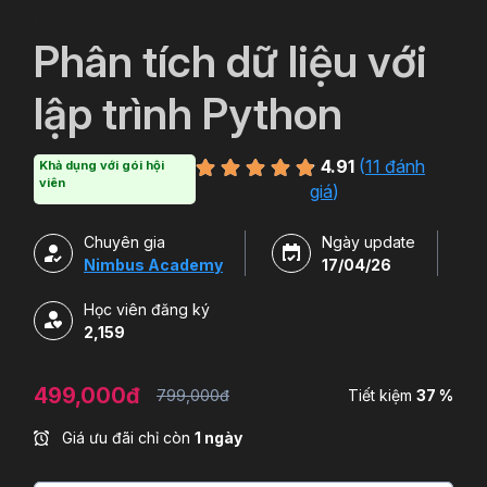
`
Phân tích dữ liệu với
lập trình Python
4.91
(
11 đánh
Khả dụng với gói hội
viên
giá
)
Chuyên gia
Ngày update
Nimbus Academy
17/04/26
Học viên đăng ký
2,159
499,000đ
799,000đ
Tiết kiệm
37 %
Giá ưu đãi chỉ còn
1 ngày