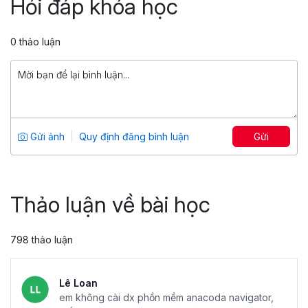
Hỏi đáp khóa học
4.75
95
499,000 đ
0 thảo luận
799,000 đ
Học Google Apps Script cơ bản trong
Google Sheets
Tổng số 2 giờ
18 bài giảng
Gửi ảnh
Quy định đăng bình luận
Gửi
5
65
299,000 đ
499,000 đ
Thảo luận về bài học
798 thảo luận
Lê Loan
em không cài dx phồn mềm anacoda navigator,