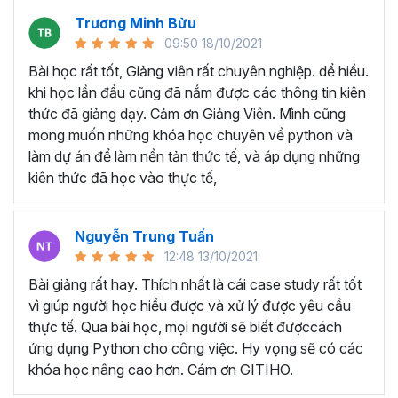
đảm bảo bạn sẽ nắm được xu hướng phát triển mới nhất
Trương Minh Bửu
của trong ngành phân tích dữ liệu với python.
09:50 18/10/2021
Mục tiêu khi tham gia khóa
Bài học rất tốt, Giảng viên rất chuyên nghiệp. dể hiều.
khi học lần đầu cũng đã nắm được các thông tin kiên
học Python?
thức đã giảng dạy. Cảm ơn Giảng Viên. Mình cũng
mong muốn những khóa học chuyên về python và
Nắm vững lý thuyết và học cách thực hành kỹ thuật code
làm dự án để làm nền tản thức tế, và áp dụng những
bằng ngôn ngữ Python để phân tích và giải quyết các vấn
kiên thức đã học vào thực tế,
đề trong phân tích dữ liệu.
Biết sử dụng Python trong phân tích dữ liệu thay cho các
Nguyễn Trung Tuấn
công cụ truyền thống như Excel, Power BI, Tableau…
12:48 13/10/2021
Thành thạo các thao tác và xử lý dữ liệu với Matplotlib,
Bài giảng rất hay. Thích nhất là cái case study rất tốt
Pandas,...
vì giúp người học hiểu được và xử lý được yêu cầu
Biết tận dụng thư viện hỗ trợ trong Python để thu thập, xử
thực tế. Qua bài học, mọi người sẽ biết đượccách
lý và làm sạch dữ liệu.
ứng dụng Python cho công việc. Hy vọng sẽ có các
Trực quan hóa dữ liệu trong Python với thư viện hỗ trợ
khóa học nâng cao hơn. Cám ơn GITIHO.
Thành thạo lập trình Python để làm nền tảng cho
học