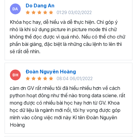
Tại sao bạn nên chọn khóa
Do Dang An
học lập trình Python tại
01:29 03/02/2022
Khóa học hay, dễ hiểu và dễ thực hiện. Chỉ góp ý
Gitiho?
nhỏ là khi sử dụng picture in picture mode thì chữ
không thể đọc được vì quá nhỏ. Nếu có thể cho chữ
Nội dung khóa học bao gồm
6 chương
,
49 bài
phần bài giảng, đặc biệt là những câu lệnh to lên thì
giảng
và
9 giờ 33 phút
học sẽ giúp bạn nắm vững các
sẽ rất dễ nhìn.
kỹ năng, thao tác xử lý, trực quan hóa kết quả dựa trên
thống kê thông quan ngôn ngữ lập trình Python.
Trong khóa học xử lý dữ liệu với python này, ngoài được
Đoàn Nguyên Hoàng
tiếp cận với các lý thuyết lập trình với Python, Gitiho còn
08:04 06/01/2022
cung cấp các
Case Study
giúp bạn tiếp cận được với
cảm ơn GV rất nhiều tôi đã hiểu nhiều hơn về cách
các bài toán thực tiễn, từ đó nắm được quy trình để ứng
python hoạt đông như thế nào trong data sciene. rất
dụng vào công việc trong doanh nghiệp như thế nào.
mong được có nhiều bài học hay hơn từ GV. Khoa
học dữ liệu là ngành mới nổi, tôi hy vọng được góp
Khóa học sẽ được tổ chức theo hình thức online dưới
mình vào công việc mới này Kí tên Đoàn Nguyên
dạng video quay sẵn. Bạn sẽ được sở hữu trọn đời sau khi
Hoàng
đăng ký và học đi học lại cho đến khi nhớ bài.
Nội dung học sẽ được cập nhật và update thường xuyên,