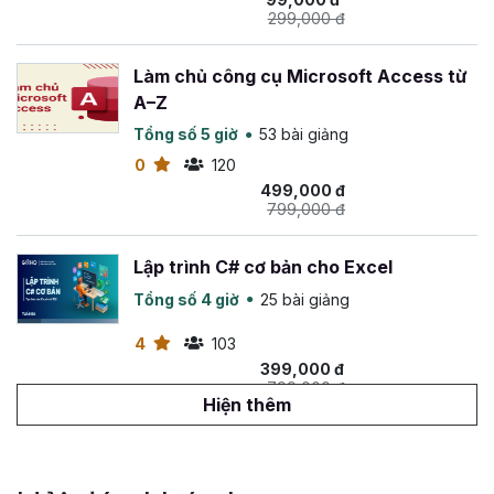
299,000 đ
Làm chủ công cụ Microsoft Access từ
A–Z
Tổng số 5 giờ
53 bài giảng
0
120
499,000 đ
799,000 đ
Lập trình C# cơ bản cho Excel
Tổng số 4 giờ
25 bài giảng
4
103
399,000 đ
799,000 đ
Hiện thêm
Làm chủ Python trong 4 tuần
Tổng số 13 giờ
103 bài giảng