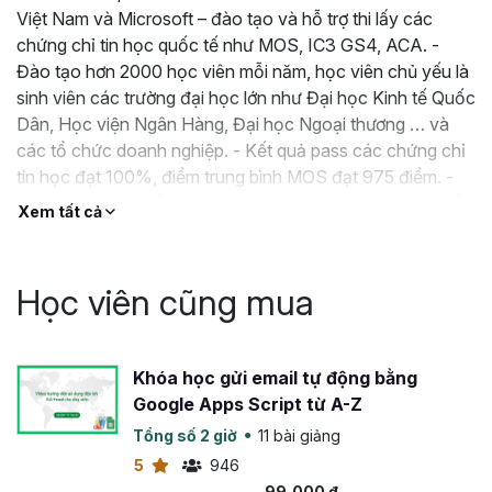
Việt Nam và Microsoft – đào tạo và hỗ trợ thi lấy các
chứng chỉ tin học quốc tế như MOS, IC3 GS4, ACA. -
Đào tạo hơn 2000 học viên mỗi năm, học viên chủ yếu là
sinh viên các trường đại học lớn như Đại học Kinh tế Quốc
Dân, Học viện Ngân Hàng, Đại học Ngoại thương … và
các tổ chức doanh nghiệp. - Kết quả pass các chứng chỉ
tin học đạt 100%, điểm trung bình MOS đạt 975 điểm. -
Giảng viên có nhiều năm đào tạo chứng chỉ Tin học quốc
Xem tất cả
tế, làm việc cho các doanh nghiệp hàng đầu thế giới trong
lĩnh vực Kế Toán, Kiểm toán, Tài chính Ngân
Học viên cũng mua
Khóa học gửi email tự động bằng
Google Apps Script từ A-Z
Tổng số 2 giờ
11 bài giảng
5
946
99,000 đ