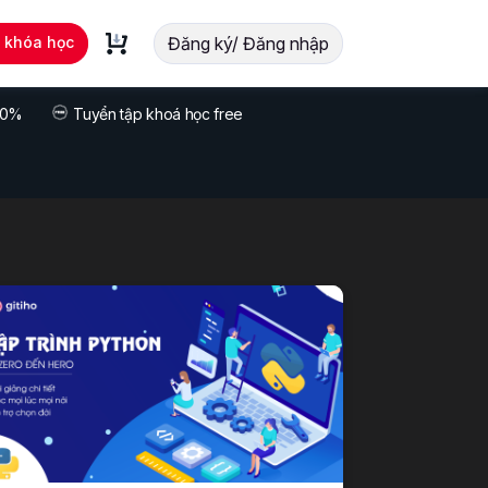
t khóa học
Đăng ký/ Đăng nhập
 70%
Tuyển tập khoá học free