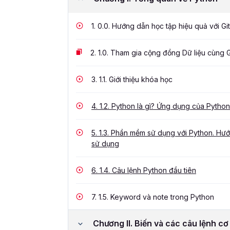
1.
0.0. Hướng dẫn học tập hiệu quả với Git
2.
1.0. Tham gia cộng đồng Dữ liệu cùng G
3.
1.1. Giới thiệu khóa học
4.
1.2. Python là gì? Ứng dụng của Python
5.
1.3. Phần mềm sử dụng với Python. Hư
sử dụng
6.
1.4. Câu lệnh Python đầu tiên
7.
1.5. Keyword và note trong Python
Chương II. Biến và các câu lệnh c