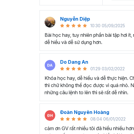
tại Gitiho?
Nguyễn Diệp
Nội dung khóa học bao gồm
6 chương
,
49
10:30 05/09/2025
vững các kỹ năng, thao tác xử lý, trực qua
Bài học hay, tuy nhiên phần bài tập hơi ít,
lập trình Python.
dễ hiểu và dễ sử dụng hơn.
Trong khóa học xử lý dữ liệu với python này, 
Python, Gitiho còn cung cấp các
Case Stu
từ đó nắm được quy trình để ứng dụng vào 
Do Dang An
01:29 03/02/2022
Khóa học sẽ được tổ chức theo hình thức o
trọn đời sau khi đăng ký và học đi học lại ch
Khóa học hay, dễ hiểu và dễ thực hiện. Ch
thì chữ không thể đọc được vì quá nhỏ. N
Nội dung học sẽ được cập nhật và update
những câu lệnh to lên thì sẽ rất dễ nhìn.
phát triển mới nhất của trong ngành phân tíc
Mục tiêu khi tham gia
Đoàn Nguyên Hoàng
Nắm vững lý thuyết và học cách thực hành 
08:04 06/01/2022
giải quyết các vấn đề trong phân tích dữ liệu
cảm ơn GV rất nhiều tôi đã hiểu nhiều hơ