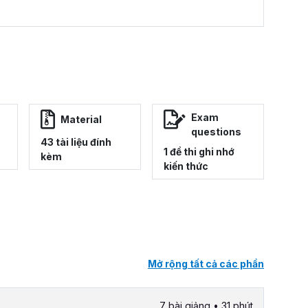
Exam
Material
questions
43 tài liệu đính
1 đề thi ghi nhớ
kèm
kiến thức
Mở rộng tất cả các phần
7 bài giảng • 31 phút