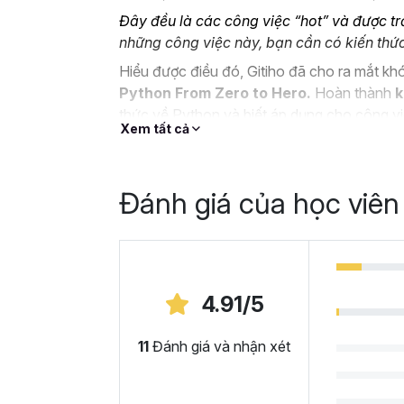
Đây đều là các công việc “hot” và được tr
những công việc này, bạn cần có kiến th
Hiểu được điều đó, Gitiho đã cho ra mắt k
Python From Zero to Hero.
Hoàn thành
k
thức về Python và biết áp dụng cho công việ
Xem tất cả
Vì sao bạn nên học Py
Python không chỉ là một ngôn ngữ lập trình
Đánh giá của học viên
liệu.
Với cú pháp dễ hiểu và linh hoạt, Python trở
và nhà khoa học dữ liệu bởi ngôn ngữ dễ học
khác.
4.91/5
Bộ thư viện và công cụ hỗ trợ phân tích d
miễn phí.
11
Đánh giá và nhận xét
Các vị trí yêu cầu sử dụng Python đang có 
Tại sao bạn nên chọn 