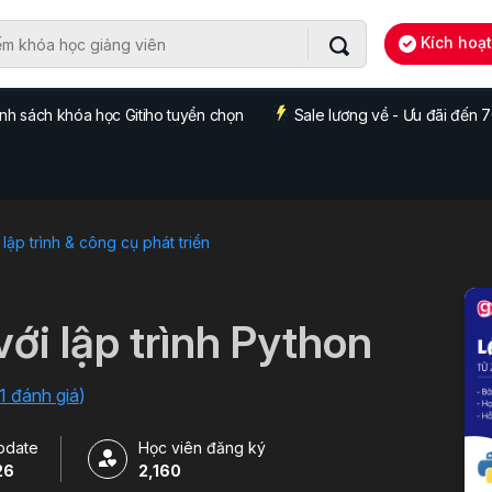
Kích hoạ
nh sách khóa học Gitiho tuyển chọn
Sale lương về - Ưu đãi đến
ập trình & công cụ phát triển
với lập trình Python
1 đánh giá
)
pdate
Học viên đăng ký
26
2,160