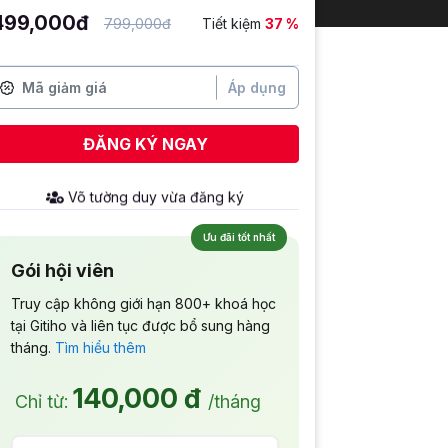
499,000đ
799,000đ
Tiết kiệm
37 %
Áp dụng
ĐĂNG KÝ NGAY
Võ tường duy
vừa đăng ký
Ưu đãi tốt nhất
Gói hội viên
Truy cập không giới hạn 800+ khoá học
tại Gitiho và liên tục được bổ sung hàng
tháng.
Tìm hiểu thêm
140,000 đ
Chỉ từ:
/tháng