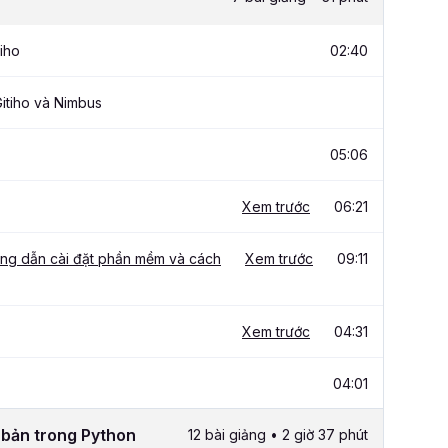
iho
02:40
itiho và Nimbus
05:06
Xem trước
06:21
ớng dẫn cài đặt phần mềm và cách
Xem trước
09:11
Xem trước
04:31
04:01
ơ bản trong Python
12 bài giảng • 2 giờ 37 phút