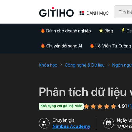
DANH MỤC
Dành cho doanh nghiệp
Blog
Da
Chuyển đổi sang AI
Hội Viên Tự Cường
Khóa học
Công nghệ & Dữ liệu
Ngôn ngữ l
`
Phân tích dữ liệu 
4.91
(
1
Khả dụng với gói hội viên
Chuyên gia
Ngày u
Nimbus Academy
17/04/