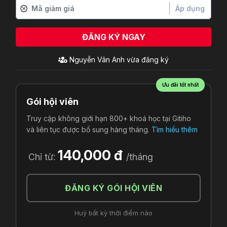
Áp dụng
ĐĂNG KÝ NGAY
Ưu đãi tốt nhất
Gói hội viên
Truy cập không giới hạn 800+ khoá học tại Gitiho
và liên tục được bổ sung hàng tháng.
Tìm hiểu thêm
140,000 đ
Chỉ từ:
/tháng
ĐĂNG KÝ GÓI HỘI VIÊN
Huỷ bất kỳ thời điểm nào