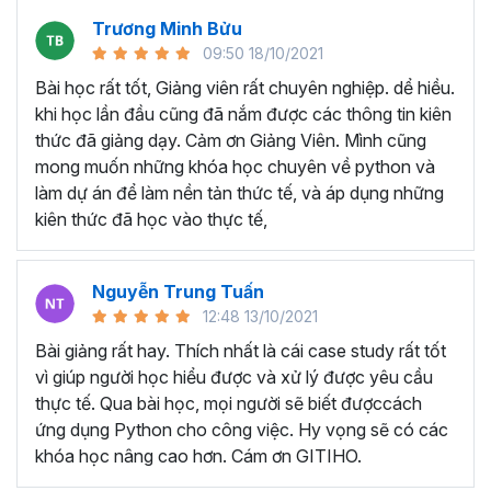
đảm bảo bạn sẽ nắm được xu hướng phát triển mới nhất
Trương Minh Bửu
của trong ngành phân tích dữ liệu với python.
09:50 18/10/2021
Mục tiêu khi tham gia khóa
Bài học rất tốt, Giảng viên rất chuyên nghiệp. dể hiều.
khi học lần đầu cũng đã nắm được các thông tin kiên
học Python?
thức đã giảng dạy. Cảm ơn Giảng Viên. Mình cũng
mong muốn những khóa học chuyên về python và
Nắm vững lý thuyết và học cách thực hành kỹ thuật code
làm dự án để làm nền tản thức tế, và áp dụng những
bằng ngôn ngữ Python để phân tích và giải quyết các vấn
kiên thức đã học vào thực tế,
đề trong phân tích dữ liệu.
Biết sử dụng Python trong phân tích dữ liệu thay cho các
Nguyễn Trung Tuấn
công cụ truyền thống như Excel, Power BI, Tableau…
12:48 13/10/2021
Thành thạo các thao tác và xử lý dữ liệu với Matplotlib,
Bài giảng rất hay. Thích nhất là cái case study rất tốt
Pandas,...
vì giúp người học hiểu được và xử lý được yêu cầu
Biết tận dụng thư viện hỗ trợ trong Python để thu thập, xử
thực tế. Qua bài học, mọi người sẽ biết đượccách
lý và làm sạch dữ liệu.
ứng dụng Python cho công việc. Hy vọng sẽ có các
Trực quan hóa dữ liệu trong Python với thư viện hỗ trợ
khóa học nâng cao hơn. Cám ơn GITIHO.
Thành thạo lập trình Python để làm nền tảng cho
học