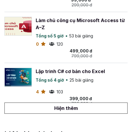
299,000 đ
Làm chủ công cụ Microsoft Access từ
A–Z
Tổng số 5 giờ
53 bài giảng
0
120
499,000 đ
799,000 đ
Lập trình C# cơ bản cho Excel
Tổng số 4 giờ
25 bài giảng
4
103
399,000 đ
799,000 đ
Hiện thêm
Làm chủ Python trong 4 tuần
Tổng số 13 giờ
103 bài giảng