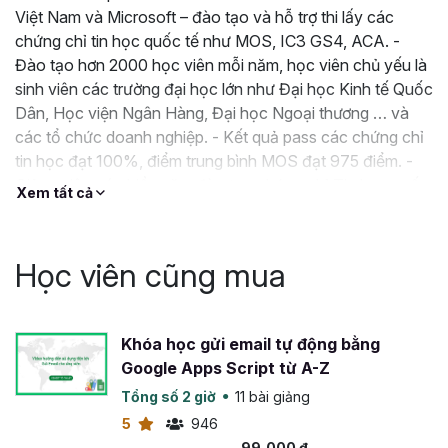
Việt Nam và Microsoft – đào tạo và hỗ trợ thi lấy các
chứng chỉ tin học quốc tế như MOS, IC3 GS4, ACA. -
Đào tạo hơn 2000 học viên mỗi năm, học viên chủ yếu là
sinh viên các trường đại học lớn như Đại học Kinh tế Quốc
Dân, Học viện Ngân Hàng, Đại học Ngoại thương … và
các tổ chức doanh nghiệp. - Kết quả pass các chứng chỉ
tin học đạt 100%, điểm trung bình MOS đạt 975 điểm. -
Giảng viên có nhiều năm đào tạo chứng chỉ Tin học quốc
Xem tất cả
tế, làm việc cho các doanh nghiệp hàng đầu thế giới trong
lĩnh vực Kế Toán, Kiểm toán, Tài chính Ngân
Học viên cũng mua
Khóa học gửi email tự động bằng
Google Apps Script từ A-Z
Tổng số 2 giờ
11 bài giảng
5
946
99,000 đ