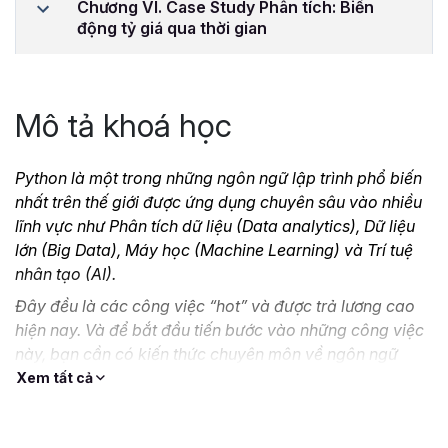
Chương VI. Case Study Phân tích: Biến
động tỷ giá qua thời gian
Mô tả khoá học
Python là một trong những ngôn ngữ lập trình phổ biến
nhất trên thế giới được ứng dụng chuyên sâu vào nhiều
lĩnh vực như Phân tích dữ liệu (Data analytics), Dữ liệu
lớn (Big Data), Máy học (Machine Learning) và Trí tuệ
nhân tạo (AI).
Đây đều là các công việc “hot” và được trả lương cao
hiện nay. Và để bắt đầu tiến bước vào những công việc
này, bạn cần có kiến thức chuyên môn về ngôn ngữ
Python.
Xem tất cả
Hiểu được điều đó, Gitiho đã cho ra mắt khóa học
PY01 -
Phân tích dữ liệu với lập trình Python From Zero to