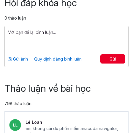
Hỏi đáp khóa học
4.75
95
499,000 đ
0 thảo luận
799,000 đ
Học Google Apps Script cơ bản trong
Google Sheets
Tổng số 2 giờ
18 bài giảng
Gửi ảnh
Quy định đăng bình luận
Gửi
5
65
299,000 đ
499,000 đ
Thảo luận về bài học
798 thảo luận
Lê Loan
em không cài dx phồn mềm anacoda navigator,