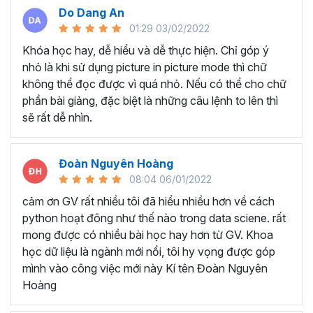
Tại sao bạn nên chọn khóa
Do Dang An
học lập trình Python tại
01:29 03/02/2022
Khóa học hay, dễ hiểu và dễ thực hiện. Chỉ góp ý
Gitiho?
nhỏ là khi sử dụng picture in picture mode thì chữ
không thể đọc được vì quá nhỏ. Nếu có thể cho chữ
Nội dung khóa học bao gồm
6 chương
,
49 bài
phần bài giảng, đặc biệt là những câu lệnh to lên thì
giảng
và
9 giờ 33 phút
học sẽ giúp bạn nắm vững các
sẽ rất dễ nhìn.
kỹ năng, thao tác xử lý, trực quan hóa kết quả dựa trên
thống kê thông quan ngôn ngữ lập trình Python.
Trong khóa học xử lý dữ liệu với python này, ngoài được
Đoàn Nguyên Hoàng
tiếp cận với các lý thuyết lập trình với Python, Gitiho còn
08:04 06/01/2022
cung cấp các
Case Study
giúp bạn tiếp cận được với
cảm ơn GV rất nhiều tôi đã hiểu nhiều hơn về cách
các bài toán thực tiễn, từ đó nắm được quy trình để ứng
python hoạt đông như thế nào trong data sciene. rất
dụng vào công việc trong doanh nghiệp như thế nào.
mong được có nhiều bài học hay hơn từ GV. Khoa
học dữ liệu là ngành mới nổi, tôi hy vọng được góp
Khóa học sẽ được tổ chức theo hình thức online dưới
mình vào công việc mới này Kí tên Đoàn Nguyên
dạng video quay sẵn. Bạn sẽ được sở hữu trọn đời sau khi
Hoàng
đăng ký và học đi học lại cho đến khi nhớ bài.
Nội dung học sẽ được cập nhật và update thường xuyên,