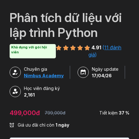
`
Phân tích dữ liệu với
lập trình Python
4.91
(
11 đánh
Khả dụng với gói hội
viên
giá
)
Chuyên gia
Ngày update
Nimbus Academy
17/04/26
Học viên đăng ký
2,161
499,000đ
799,000đ
Tiết kiệm
37 %
Giá ưu đãi chỉ còn
1 ngày