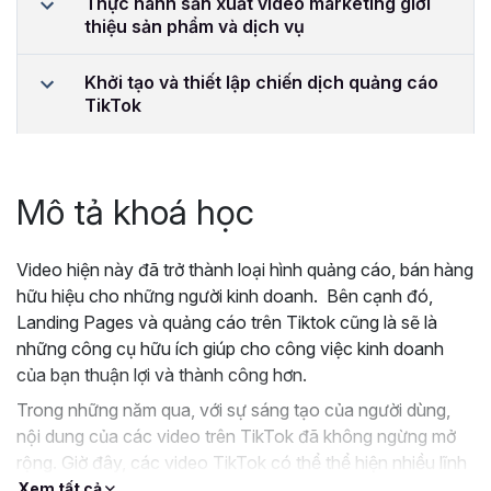
Thực hành sản xuất video marketing giới
thiệu sản phẩm và dịch vụ
Khởi tạo và thiết lập chiến dịch quảng cáo
TikTok
Mô tả khoá học
Video hiện này đã trở thành loại hình quảng cáo, bán hàng
hữu hiệu cho những người kinh doanh. Bên cạnh đó,
Landing Pages và quảng cáo trên Tiktok cũng là sẽ là
những công cụ hữu ích giúp cho công việc kinh doanh
của bạn thuận lợi và thành công hơn.
Trong những năm qua, với sự sáng tạo của người dùng,
nội dung của các video trên TikTok đã không ngừng mở
rộng. Giờ đây, các video TikTok có thể thể hiện nhiều lĩnh
vực chung của cuộc sống như: thời trang, ẩm thực, dịch
Xem tất cả