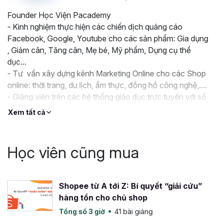
Founder Học Viện Pacademy
- Kinh nghiệm thực hiện các chiến dịch quảng cáo
Facebook, Google, Youtube cho các sản phẩm: Gia dụng
, Giảm cân, Tăng cân, Mẹ bé, Mỹ phẩm, Dụng cụ thể
dục...
- Tư vấn xây dựng kênh Marketing Online cho các Shop
online: thời trang, du lịch, ẩm thực, đồng hồ công nghệ,....
- Giảng viên trên các hệ thống giáo dục trực tuyến với số
lượng học viên đông đảo
Xem tất cả
Quan điểm: Chia sẻ chứ không dạy học, các khóa học
xây dựng từ kinh nghiệm thực tế triển khai các chiến dịch
quảng cáo, từ chọn lựa sản phẩm phù hợp, nghiên cứu đối
Học viên cũng mua
thủ, phân tích từ khóa tìm kiếm, xây dựng landing page -
website bán hàng, thiết lập và tối ưu quảng cáo.…
Shopee từ A tới Z: Bí quyết “giải cứu”
Tham khảo thêm tại: https://vungocquyen.com/
hàng tồn cho chủ shop
Tổng số 3 giờ
41 bài giảng