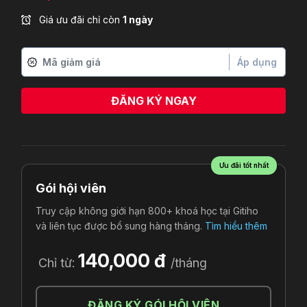
Giá ưu đãi chỉ còn
1 ngày
Áp dụng
ĐĂNG KÝ NGAY
Ưu đãi tốt nhất
Gói hội viên
Truy cập không giới hạn 800+ khoá học tại Gitiho
và liên tục được bổ sung hàng tháng.
Tìm hiểu thêm
140,000 đ
Chỉ từ:
/tháng
ĐĂNG KÝ GÓI HỘI VIÊN