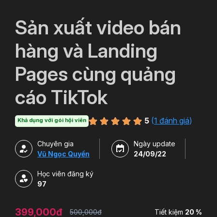
`
Sản xuất video bán
hàng và Landing
Pages cùng quảng
cáo TikTok
5
(
1 đánh giá
)
Khả dụng với gói hội viên
Chuyên gia
Ngày update
Vũ Ngọc Quyền
24/09/22
Học viên đăng ký
97
399,000đ
500,000đ
Tiết kiệm
20 %