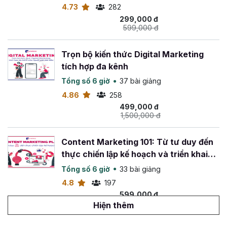
4.73
282
299,000 đ
599,000 đ
Trọn bộ kiến thức Digital Marketing
tích hợp đa kênh
Tổng số 6 giờ
37 bài giảng
4.86
258
499,000 đ
1,500,000 đ
Content Marketing 101: Từ tư duy đến
thực chiến lập kế hoạch và triển khai
chiến dịch Content Marketing
Tổng số 6 giờ
33 bài giảng
4.8
197
599,000 đ
1,500,000 đ
Hiện thêm