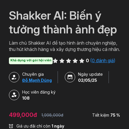
`
Shakker AI: Biến ý
tưởng thành ảnh đẹp
Làm chủ Shakker AI để tạo hình ảnh chuyên nghiệp,
thu hút khách hàng và xây dựng thương hiệu cá nhân.
0
(
0 đánh giá
)
Khả dụng với gói hội viên
Chuyên gia
Ngày update
Đỗ Mạnh Dũng
02/05/25
Học viên đăng ký
108
499,000đ
1,998,000đ
Tiết kiệm
75 %
Giá ưu đãi chỉ còn
1 ngày