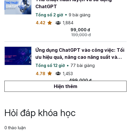
ChatGPT
Tổng số 2 giờ
9 bài giảng
4.42
1,884
99,000 đ
199,000 đ
Ứng dụng ChatGPT vào công việc: Tối
ưu hiệu quả, nâng cao năng suất và
sáng tạo
Tổng số 12 giờ
77 bài giảng
4.78
1,453
499,000 đ
990,000 đ
Hiện thêm
Tuyệt đỉnh ứng dụng AI cho công việc
thực tế tại Doanh nghiệp
Hỏi đáp khóa học
Tổng số 18 giờ
88 bài giảng
4.96
205
0 thảo luận
599,000 đ