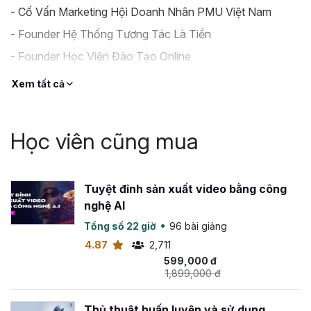
- Cố Vấn Marketing Hội Doanh Nhân PMU Việt Nam
- Founder Hệ Thống Tương Tác Là Tiền
- Founder Học Viện Đào Tạo Online
- Founder Sách Điện Tử
Xem tất cả
- 15 năm làm việc trên Internet
- 6 năm cung cấp giải pháp Marketing cho doanh nghiệp
Học viên cũng mua
- Content Creator Youtube
Tuyệt đỉnh sản xuất video bằng công
nghệ AI
Tổng số 22 giờ
96 bài giảng
4.87
2,711
599,000 đ
1,899,000 đ
Thủ thuật huấn luyện và sử dụng