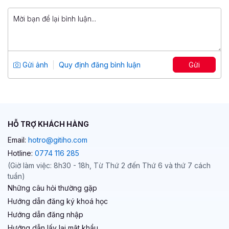
1,099,000 đ
Viết content marketing đỉnh cao với
ChatGPT
Tổng số 3 giờ
30 bài giảng
Gửi ảnh
Quy định đăng bình luận
Gửi
5
99
499,000 đ
1,500,000 đ
HỖ TRỢ KHÁCH HÀNG
Email:
hotro@gitiho.com
Hotline:
0774 116 285
(Giờ làm việc: 8h30 - 18h, Từ Thứ 2 đến Thứ 6 và thứ 7 cách
tuần)
Những câu hỏi thường gặp
Hướng dẫn đăng ký khoá học
Hướng dẫn đăng nhập
Hướng dẫn lấy lại mật khẩu