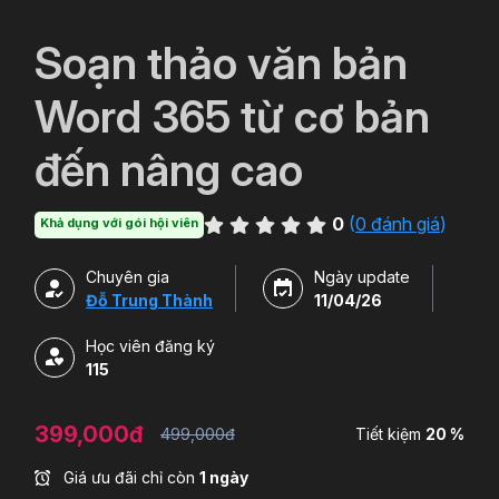
`
Soạn thảo văn bản
Word 365 từ cơ bản
đến nâng cao
0
(
0 đánh giá
)
Khả dụng với gói hội viên
Chuyên gia
Ngày update
Đỗ Trung Thành
11/04/26
Học viên đăng ký
115
399,000đ
499,000đ
Tiết kiệm
20 %
Giá ưu đãi chỉ còn
1 ngày