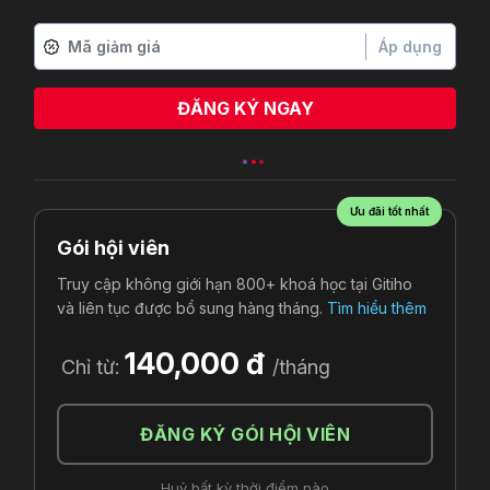
Áp dụng
ĐĂNG KÝ NGAY
Ưu đãi tốt nhất
Gói hội viên
Truy cập không giới hạn 800+ khoá học tại Gitiho
và liên tục được bổ sung hàng tháng.
Tìm hiểu thêm
140,000 đ
Chỉ từ:
/tháng
ĐĂNG KÝ GÓI HỘI VIÊN
Huỷ bất kỳ thời điểm nào