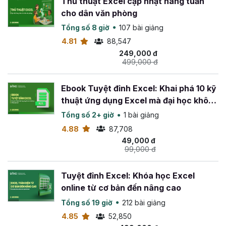
Thủ thuật Excel cập nhật hàng tuần
Bạn hoàn toàn có thể tự tin và thành thạo với
Word 365.
cho dân văn phòng
Một tài liệu được trình bày rõ ràng, đẹp mắt sẽ giúp bạn
Tổng số 8 giờ
107 bài giảng
ghi điểm trong mắt khách hàng, đối tác, nhà tuyển dụng.
4.81
88,547
Tất cả những gì bạn cần là tham gia khóa học "
Soạn
249,000 đ
499,000 đ
thảo văn bản Word 365 từ cơ bản đến nâng
cao"
của Giảng viên hướng dẫn: Đỗ Thành Trung. Chỉ
sau 1 khoá học, bạn sẽ thấy kỹ năng soạn thảo word của
Ebook Tuyệt đỉnh Excel: Khai phá 10 kỹ
mình thay đổi vượt bậc.
thuật ứng dụng Excel mà đại học không
dạy bạn
Tổng số 2+ giờ
1 bài giảng
*
Lưu ý: Khuyến khích cài đặt và sử dụng bộ phần mềm
Office 365 để học được đầy đủ các ứng dụng mà khóa
4.88
87,708
học cung cấp
49,000 đ
99,000 đ
Tuyệt đỉnh Excel: Khóa học Excel
online từ cơ bản đến nâng cao
Tổng số 19 giờ
212 bài giảng
4.85
52,850