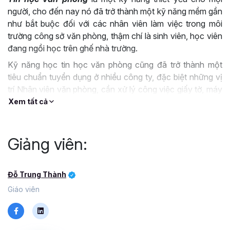
người, cho đến nay nó đã trở thành một kỹ năng mềm gần
như bắt buộc đối với các nhân viên làm việc trong môi
trường công sở văn phòng, thậm chí là sinh viên, học viên
đang ngồi học trên ghế nhà trường.
Kỹ năng học tin học văn phòng cũng đã trở thành một
tiêu chuẩn tuyển dụng ở nhiều công ty, đặc biệt những vị
trí Nhân viên văn phòng, cần xử lý công việc giấy tờ, máy
tính, thuyết trình...
Xem tất cả
Microsoft Word là công cụ soạn thảo văn bản thông dụng
mà hầu hết các doanh nghiệp và cá nhân đang sử dụng,
Giảng viên:
không chỉ bởi sự đa dụng phổ biến của Word mà hơn hết
là những tính năng, công cụ trong Word luôn được cập
nhật mới mạnh mẽ. Word là một trong những kỹ năng mà
Đỗ Trung Thành
bạn cần nắm vững để xử lý mọi vấn đề liên quan.
Giáo viên
Tuy nhiên, rất nhiều người dùng chỉ sử dụng được tối đa
5% các tính năng có sẵn của nó, điều này dẫn đến việc
khai thác sức mạnh tiềm năng bị hạn chế rất nhiều, hiệu