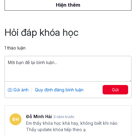
triển kỹ năng truy vấn dữ liệu bằng SQL của mình.
899,000 đ
Hiện thêm
Thành thạo SQL cho phân tích dữ liệu
chỉ trong 8 giờ
Hỏi đáp khóa học
Tổng số 8 giờ
54 bài giảng
5
2,126
1 thảo luận
499,000 đ
1,500,000 đ
Power Pivot, Power Query: Biến Excel
thành công cụ Phân tích dữ liệu
chuyên sâu
Tổng số 7 giờ
54 bài giảng
Gửi ảnh
Quy định đăng bình luận
Gửi
4.71
861
599,000 đ
799,000 đ
Đỗ Minh Hải
3 năm trước
Em thấy khóa học khá hay, không biết khi nào
Thầy update khóa tiếp theo ạ.