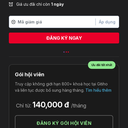
Giá ưu đãi chỉ còn
1 ngày
Áp dụng
ĐĂNG KÝ NGAY
Võ tường duy
vừa đăng ký
Ưu đãi tốt nhất
Gói hội viên
Truy cập không giới hạn 800+ khoá học tại Gitiho
và liên tục được bổ sung hàng tháng.
Tìm hiểu thêm
140,000 đ
Chỉ từ:
/tháng
ĐĂNG KÝ GÓI HỘI VIÊN