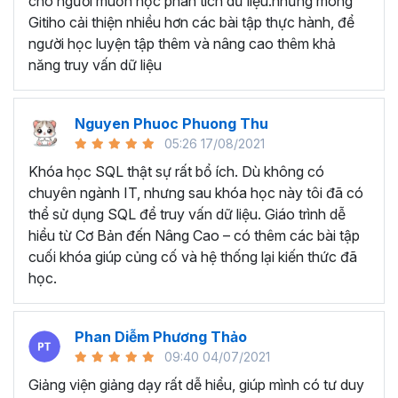
cho người muốn học phân tích dữ liệu.nhưng mong
trung tâm và các lớp zoom online.
Gitiho cải thiện nhiều hơn các bài tập thực hành, để
Mục tiêu khi tham gia khóa
người học luyện tập thêm và nâng cao thêm khả
học?
năng truy vấn dữ liệu
Khóa học SQL Server của Gitiho sẽ dạy bạn:
Nguyen Phuoc Phuong Thu
Đẩy dữ liệu từ các nguồn như Excel, CSV,... lên SQL
05:26 17/08/2021
dễ dàng và chính xác.
Khóa học SQL thật sự rất bổ ích. Dù không có
Viết các câu lệnh truy vấn SELECT để trích xuất
chuyên ngành IT, nhưng sau khóa học này tôi đã có
thông tin từ cơ sở dữ liệu.
thể sử dụng SQL để truy vấn dữ liệu. Giáo trình dễ
Thực hiện truy vấn trên nhiều bảng dữ liệu khác
hiểu từ Cơ Bản đến Nâng Cao – có thêm các bài tập
nhau và kết hợp chúng linh hoạt.
cuối khóa giúp củng cố và hệ thống lại kiến thức đã
Sử dụng truy vấn con để xử lý dữ liệu phức tạp.
học.
Áp dụng các hàm dựng sẵn (hàm chuỗi, hàm toán
học) để thực hiện các phép tính và biến đổi dữ liệu.
Gộp dữ liệu từ các bảng Union, Union All, Join để
Phan Diễm Phương Thảo
tạo ra các tập dữ liệu mới.
09:40 04/07/2021
Sử dụng các toán tử để thực hiện các phép so sánh
Giảng viện giảng dạy rất dễ hiểu, giúp mình có tư duy
và logic giữa dữ liệu.