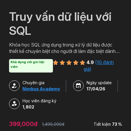
`
Truy vấn dữ liệu với
SQL
Khóa học SQL ứng dụng trong xử lý dữ liệu được
thiết kế chuyên biệt cho người đi làm đặc biệt dành
cho những người xử lý và phân tích dữ liệu lớn (big
4.9
(
10 đánh
Khả dụng với gói hội
data) trên SQL server… Nội dung đào tạo mang tính
viên
giá
)
ứng dụng cao, giúp học viên dễ dàng chuyển hóa
kiến thức cơ bản nhất để ứng dụng trong hầu hết các
Chuyên gia
Ngày update
tình huống thực tế.
Nimbus Academy
17/04/26
Học viên đăng ký
1,802
399,000đ
1,499,000đ
Tiết kiệm
73 %