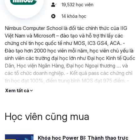
Ai có thể tham gia khóa học
19,532 học viên
SQL này?
14 khóa học
Khóa học này dành cho bất kỳ ai muốn học SQL để phục
Nimbus Computer School là đối tác chính thức của IIG
vụ cho công việc truy vấn, phân tích, và quản lý cơ sở dữ
Việt Nam và Microsoft – đào tạo và hỗ trợ thi lấy các
liệu,...
chứng chỉ tin học quốc tế như MOS, IC3 GS4, ACA. -
Đào tạo hơn 2000 học viên mỗi năm, học viên chủ yếu là
Sinh viên sắp ra trường hoặc nhân viên làm việc tại các vị
sinh viên các trường đại học lớn như Đại học Kinh tế Quốc
trí phải quản lý và phân tích dữ liệu như
data analyst,
Dân, Học viện Ngân Hàng, Đại học Ngoại thương … và
tester
(kiểm thử phần mềm),
nhà quản trị cơ sở dữ
các tổ chức doanh nghiệp. - Kết quả pass các chứng chỉ
liệu
,...
tin học đạt 100%, điểm trung bình MOS đạt 975 điểm. -
Hoặc thậm chí, các công việc thuộc lĩnh vực bán lẻ, ngân
Giảng viên có nhiều năm đào tạo chứng chỉ Tin học quốc
Xem tất cả
hàng, sản xuất… như
marketing, bán hàng, kế toán,
tế, làm việc cho các doanh nghiệp hàng đầu thế giới trong
quản trị
cũng cần học SQL để trích xuất dữ liệu, phân
lĩnh vực Kế Toán, Kiểm toán, Tài chính Ngân
tích và làm báo cáo trực quan để đưa ra những đánh giá
Học viên cũng mua
và quyết định đúng đắn, kịp thời.
Sự khác biệt khi học tập tại
Gitiho
Khóa học Power BI: Thành thạo trực