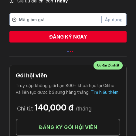
Giá ưu đãi chỉ còn
1 ngày
Áp dụng
ĐĂNG KÝ NGAY
Ưu đãi tốt nhất
Gói hội viên
Truy cập không giới hạn 800+ khoá học tại Gitiho
và liên tục được bổ sung hàng tháng.
Tìm hiểu thêm
140,000 đ
Chỉ từ:
/tháng
ĐĂNG KÝ GÓI HỘI VIÊN