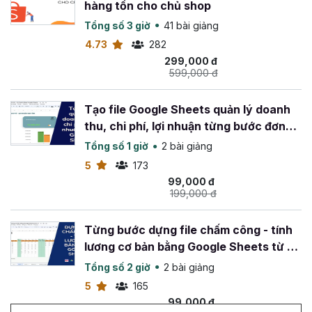
hàng tồn cho chủ shop
Tổng số 3 giờ
41 bài giảng
4.73
282
299,000 đ
599,000 đ
Tạo file Google Sheets quản lý doanh
thu, chi phí, lợi nhuận từng bước đơn
giản
Tổng số 1 giờ
2 bài giảng
5
173
99,000 đ
199,000 đ
Từng bước dựng file chấm công - tính
lương cơ bản bằng Google Sheets từ A-
Z
Tổng số 2 giờ
2 bài giảng
5
165
99,000 đ