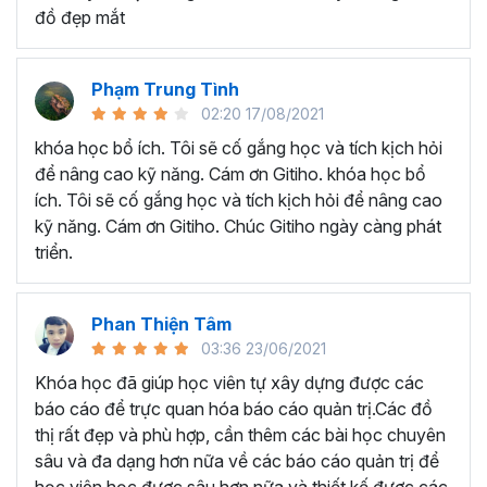
kỳ như Báo cáo tài chính, quản lý ngân sách và chi
đồ đẹp mắt
tiêu, phân tích chi phí, thuế, doanh thu,...
Chuyên viên phân tích dữ liệu cần tạo các biểu đồ,
báo cáo trực quan để hỗ trợ ra quyết định.
Phạm Trung Tình
Quản lý dự án cần xây dựng các báo cáo quản lý
02:20 17/08/2021
tiến độ, ngân sách và hiệu quả dự án.
khóa học bổ ích. Tôi sẽ cố gắng học và tích kịch hỏi
Các chuyên viên phụ trách lập kế hoạch và phân
để nâng cao kỹ năng. Cám ơn Gitiho. khóa học bổ
tích hiệu quả hoạt động của doanh nghiệp.
ích. Tôi sẽ cố gắng học và tích kịch hỏi để nâng cao
Những người đang điều hành doanh nghiệp nhỏ và
kỹ năng. Cám ơn Gitiho. Chúc Gitiho ngày càng phát
cần các công cụ báo cáo để quản lý hoạt động kinh
triển.
doanh.
Nếu bạn thuộc một trong những đối tượng trên, thì đừng
Phan Thiện Tâm
ngần ngại đăng ký ngay khóa học
BCG01 - Xây dựng Hệ
03:36 23/06/2021
thống Báo cáo Quản trị bằng Excel
để cải thiện kỹ
Khóa học đã giúp học viên tự xây dựng được các
năng làm báo cáo trên Excel, cũng như tiết kiệm nhiều thời
báo cáo để trực quan hóa báo cáo quản trị.Các đồ
gian khi làm việc hơn nhé!
thị rất đẹp và phù hợp, cần thêm các bài học chuyên
sâu và đa dạng hơn nữa về các báo cáo quản trị để
học viên học được sâu hơn nữa và thiết kế được các