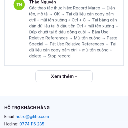
Thảo Nguyễn
Các thao tác thực hiện: Record Marco → Điền
tên, mô tả → OK → Tại dữ liệu cần copy bâm
ctril + mũi tên xuống + Ctrl + C → Tại bảng cần
dán dữ liệu tại ô đầu tiên Ctrl + mũi tên xuống →
Đúp chuột tại ô đầu dòng cuối → Bấm Use
Relative References → Mũi tên xuống → Paste
Special → Tắt Use Relative References → Tại
dữ liệu cần copy bâm ctril + mũi tên xuống +
delete → Stop record
Xem thêm
HỖ TRỢ KHÁCH HÀNG
Email:
hotro@gitiho.com
Hotline:
0774 116 285