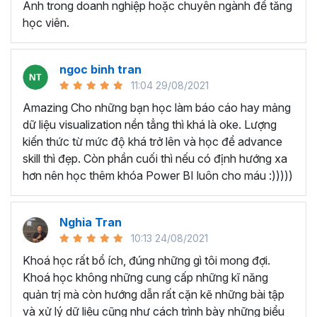
Anh trong doanh nghiệp hoặc chuyên ngành để tăng
cầu.
học viên.
Chưa có tư duy và biết cách tạo và tổ chức bố cục
báo cáo khoa học, đẹp mắt.
Còn lúng túng trong việc kết hợp giữa các báo cáo
ngoc binh tran
bằng biểu đồ, bảng biểu.
11:04 29/08/2021
Tốn nhiều giờ để làm báo cáo, hiệu suất thực hiện
Amazing Cho những bạn học làm báo cáo hay mảng
công việc kém.
dữ liệu visualization nền tẳng thì khá là oke. Lượng
Do đó, bạn cần học xây dựng báo cáo quản trị bằng
kiến thức từ mức độ khá trở lên và học để advance
Excel, không chỉ giúp bạn giải quyết những vấn đề hiện tại
skill thì đẹp. Còn phần cuối thì nếu có định hướng xa
mà còn trang bị cho bạn những kỹ năng quý giá để nâng
hơn nên học thêm khóa Power BI luôn cho máu :)))))
cao hiệu quả công việc và phát triển sự nghiệp.
Ai có thể tham gia khóa học?
Nghia Tran
10:13 24/08/2021
Khóa học làm báo cáo trên Excel này dành cho bất kỳ ai
Khoá học rất bổ ích, đúng những gì tôi mong đợi.
muốn sử dụng Excel để xây dựng báo cáo quản trị, cụ
Khoá học không những cung cấp những kĩ năng
thể:
quản trị mà còn hướng dẫn rất cặn kẽ những bài tập
Nhân viên kế toán, tài chính cần tạo báo cáo định
và xử lý dữ liệu cũng như cách trình bày những biểu