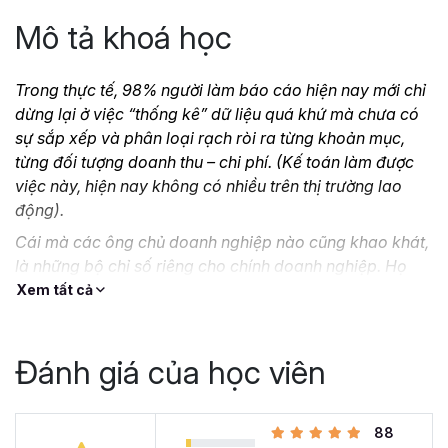
Mô tả khoá học
Trong thực tế, 98% người làm báo cáo hiện nay mới chỉ
dừng lại ở việc “thống kê” dữ liệu quá khứ mà chưa có
sự sắp xếp và phân loại rạch ròi ra từng khoản mục,
từng đối tượng doanh thu – chi phí. (Kế toán làm được
việc này, hiện nay không có nhiều trên thị trường lao
động).
Cái mà các ông chủ doanh nghiệp nào cũng khao khát,
là những bộ chỉ số riêng cho chính doanh nghiệp. Họ
muốn dựa vào báo cáo quản trị để có những ý kiến
Xem tất cả
đánh giá về hoạt động kinh doanh. Và họ muốn bạn hãy
cho họ những giải pháp để giải quyết các tình huống
cấp bách hoặc xử lý các vấn đề nội tại thông qua hệ
Đánh giá của học viên
thống báo cáo.
Vậy làm thế nào để có thể xây dựng được hệ thống báo
88
cáo quản trị cho doanh nghiệp của mình và chiều lòng