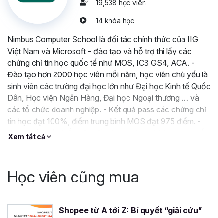
19,538 học viên
14 khóa học
Nimbus Computer School là đối tác chính thức của IIG
Việt Nam và Microsoft – đào tạo và hỗ trợ thi lấy các
chứng chỉ tin học quốc tế như MOS, IC3 GS4, ACA. -
Đào tạo hơn 2000 học viên mỗi năm, học viên chủ yếu là
sinh viên các trường đại học lớn như Đại học Kinh tế Quốc
Dân, Học viện Ngân Hàng, Đại học Ngoại thương … và
các tổ chức doanh nghiệp. - Kết quả pass các chứng chỉ
tin học đạt 100%, điểm trung bình MOS đạt 975 điểm. -
Giảng viên có nhiều năm đào tạo chứng chỉ Tin học quốc
Xem tất cả
tế, làm việc cho các doanh nghiệp hàng đầu thế giới trong
lĩnh vực Kế Toán, Kiểm toán, Tài chính Ngân
Học viên cũng mua
Shopee từ A tới Z: Bí quyết “giải cứu”