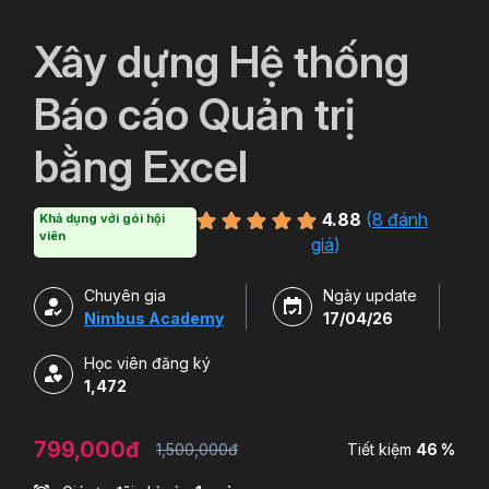
`
Xây dựng Hệ thống
Báo cáo Quản trị
bằng Excel
4.88
(
8 đánh
Khả dụng với gói hội
viên
giá
)
Chuyên gia
Ngày update
Nimbus Academy
17/04/26
Học viên đăng ký
1,472
799,000đ
1,500,000đ
Tiết kiệm
46 %