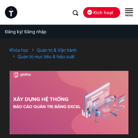
Kích hoạt
Đăng ký/ Đăng nhập
Khóa học
Quản trị & Vận hành
Quản trị mục tiêu & hiệu suất