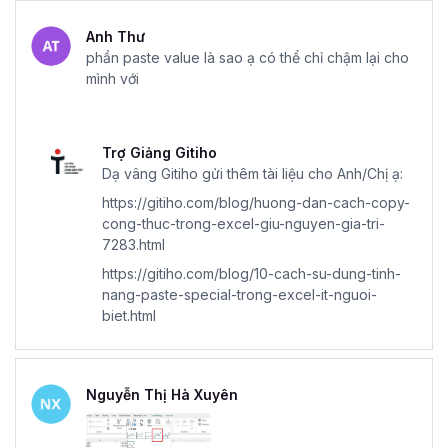
Anh Thư
phần paste value là sao ạ có thể chỉ chậm lại cho
mình với
Trợ Giảng Gitiho
Dạ vâng Gitiho gửi thêm tài liệu cho Anh/Chị ạ:
https://gitiho.com/blog/huong-dan-cach-copy-
cong-thuc-trong-excel-giu-nguyen-gia-tri-
7283.html
https://gitiho.com/blog/10-cach-su-dung-tinh-
nang-paste-special-trong-excel-it-nguoi-
biet.html
Nguyễn Thị Hà Xuyên