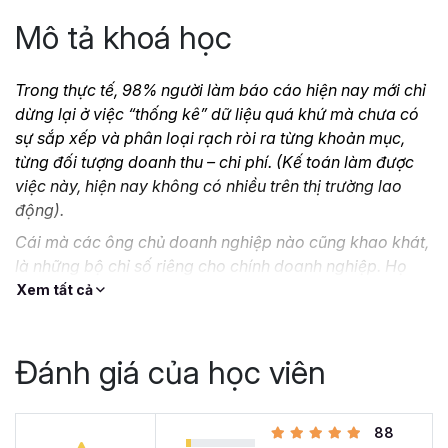
Mô tả khoá học
Trong thực tế, 98% người làm báo cáo hiện nay mới chỉ
dừng lại ở việc “thống kê” dữ liệu quá khứ mà chưa có
sự sắp xếp và phân loại rạch ròi ra từng khoản mục,
từng đối tượng doanh thu – chi phí. (Kế toán làm được
việc này, hiện nay không có nhiều trên thị trường lao
động).
Cái mà các ông chủ doanh nghiệp nào cũng khao khát,
là những bộ chỉ số riêng cho chính doanh nghiệp. Họ
muốn dựa vào báo cáo quản trị để có những ý kiến
Xem tất cả
đánh giá về hoạt động kinh doanh. Và họ muốn bạn hãy
cho họ những giải pháp để giải quyết các tình huống
cấp bách hoặc xử lý các vấn đề nội tại thông qua hệ
Đánh giá của học viên
thống báo cáo.
Vậy làm thế nào để có thể xây dựng được hệ thống báo
88
cáo quản trị cho doanh nghiệp của mình và chiều lòng