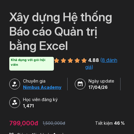
`
Xây dựng Hệ thống
Báo cáo Quản trị
bằng Excel
4.88
(
8 đánh
Khả dụng với gói hội
viên
giá
)
Chuyên gia
Ngày update
Nimbus Academy
17/04/26
Học viên đăng ký
1,471
799,000đ
1,500,000đ
Tiết kiệm
46 %