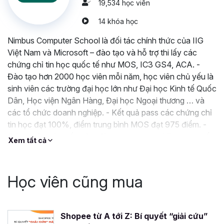
19,534 học viên
14 khóa học
Nimbus Computer School là đối tác chính thức của IIG
Việt Nam và Microsoft – đào tạo và hỗ trợ thi lấy các
chứng chỉ tin học quốc tế như MOS, IC3 GS4, ACA. -
Đào tạo hơn 2000 học viên mỗi năm, học viên chủ yếu là
sinh viên các trường đại học lớn như Đại học Kinh tế Quốc
Dân, Học viện Ngân Hàng, Đại học Ngoại thương … và
các tổ chức doanh nghiệp. - Kết quả pass các chứng chỉ
tin học đạt 100%, điểm trung bình MOS đạt 975 điểm. -
Giảng viên có nhiều năm đào tạo chứng chỉ Tin học quốc
Xem tất cả
tế, làm việc cho các doanh nghiệp hàng đầu thế giới trong
lĩnh vực Kế Toán, Kiểm toán, Tài chính Ngân
Học viên cũng mua
Shopee từ A tới Z: Bí quyết “giải cứu”