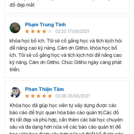
kỳ như Báo cáo tài chính, quản lý ngân sách và chi
đồ đẹp mắt
tiêu, phân tích chi phí, thuế, doanh thu,...
Chuyên viên phân tích dữ liệu cần tạo các biểu đồ,
báo cáo trực quan để hỗ trợ ra quyết định.
Phạm Trung Tình
Quản lý dự án cần xây dựng các báo cáo quản lý
02:20 17/08/2021
tiến độ, ngân sách và hiệu quả dự án.
khóa học bổ ích. Tôi sẽ cố gắng học và tích kịch hỏi
Các chuyên viên phụ trách lập kế hoạch và phân
để nâng cao kỹ năng. Cám ơn Gitiho. khóa học bổ
tích hiệu quả hoạt động của doanh nghiệp.
ích. Tôi sẽ cố gắng học và tích kịch hỏi để nâng cao
Những người đang điều hành doanh nghiệp nhỏ và
kỹ năng. Cám ơn Gitiho. Chúc Gitiho ngày càng phát
cần các công cụ báo cáo để quản lý hoạt động kinh
triển.
doanh.
Nếu bạn thuộc một trong những đối tượng trên, thì đừng
Phan Thiện Tâm
ngần ngại đăng ký ngay khóa học
BCG01 - Xây dựng Hệ
03:36 23/06/2021
thống Báo cáo Quản trị bằng Excel
để cải thiện kỹ
Khóa học đã giúp học viên tự xây dựng được các
năng làm báo cáo trên Excel, cũng như tiết kiệm nhiều thời
báo cáo để trực quan hóa báo cáo quản trị.Các đồ
gian khi làm việc hơn nhé!
thị rất đẹp và phù hợp, cần thêm các bài học chuyên
sâu và đa dạng hơn nữa về các báo cáo quản trị để
học viên học được sâu hơn nữa và thiết kế được các