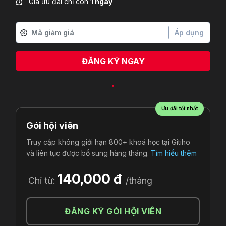
Giá ưu đãi chỉ còn
1 ngày
Áp dụng
ĐĂNG KÝ NGAY
Ưu đãi tốt nhất
Gói hội viên
Truy cập không giới hạn 800+ khoá học tại Gitiho
và liên tục được bổ sung hàng tháng.
Tìm hiểu thêm
140,000 đ
Chỉ từ:
/tháng
ĐĂNG KÝ GÓI HỘI VIÊN