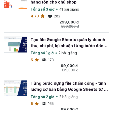
hàng tồn cho chủ shop
Tổng số 3 giờ
41 bài giảng
4.73
282
299,000 đ
599,000 đ
Tạo file Google Sheets quản lý doanh
thu, chi phí, lợi nhuận từng bước đơn
giản
Tổng số 1 giờ
2 bài giảng
5
173
99,000 đ
199,000 đ
Từng bước dựng file chấm công - tính
lương cơ bản bằng Google Sheets từ A-
Z
Tổng số 2 giờ
2 bài giảng
5
165
99,000 đ