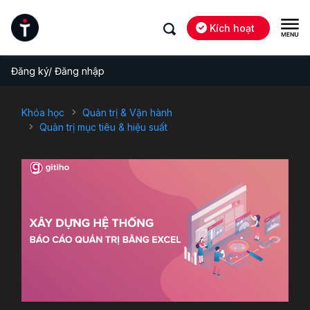
Kích hoạt
Đăng ký/ Đăng nhập
Khóa học
Quản trị & Vận hành
Quản trị mục tiêu & hiệu suất