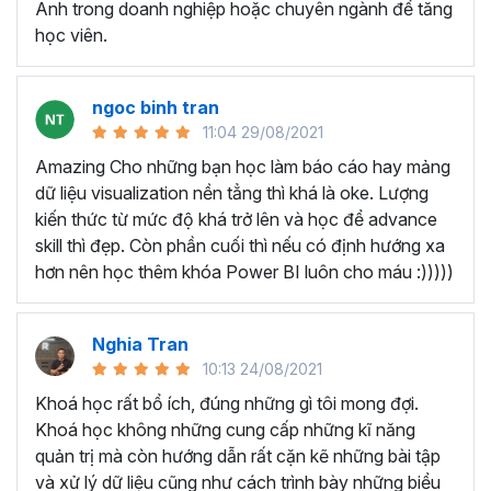
Anh trong doanh nghiệp hoặc chuyên ngành để tăng
cầu.
học viên.
Chưa có tư duy và biết cách tạo và tổ chức bố cục
báo cáo khoa học, đẹp mắt.
Còn lúng túng trong việc kết hợp giữa các báo cáo
ngoc binh tran
bằng biểu đồ, bảng biểu.
11:04 29/08/2021
Tốn nhiều giờ để làm báo cáo, hiệu suất thực hiện
Amazing Cho những bạn học làm báo cáo hay mảng
công việc kém.
dữ liệu visualization nền tẳng thì khá là oke. Lượng
Do đó, bạn cần học xây dựng báo cáo quản trị bằng
kiến thức từ mức độ khá trở lên và học để advance
Excel, không chỉ giúp bạn giải quyết những vấn đề hiện tại
skill thì đẹp. Còn phần cuối thì nếu có định hướng xa
mà còn trang bị cho bạn những kỹ năng quý giá để nâng
hơn nên học thêm khóa Power BI luôn cho máu :)))))
cao hiệu quả công việc và phát triển sự nghiệp.
Ai có thể tham gia khóa học?
Nghia Tran
10:13 24/08/2021
Khóa học làm báo cáo trên Excel này dành cho bất kỳ ai
Khoá học rất bổ ích, đúng những gì tôi mong đợi.
muốn sử dụng Excel để xây dựng báo cáo quản trị, cụ
Khoá học không những cung cấp những kĩ năng
thể:
quản trị mà còn hướng dẫn rất cặn kẽ những bài tập
Nhân viên kế toán, tài chính cần tạo báo cáo định
và xử lý dữ liệu cũng như cách trình bày những biểu