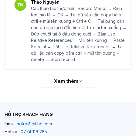
Thảo Nguyễn
Các thao tác thực hiện: Record Marco → Điền
tên, mô tả → OK → Tại dữ liệu cần copy bâm
ctril + mũi tên xuống + Ctrl + C → Tại bảng cần
dán dữ liệu tại ô đầu tiên Ctrl + mũi tên xuống →
Đúp chuột tại ô đầu dòng cuối → Bấm Use
Relative References → Mũi tên xuống → Paste
Special → Tắt Use Relative References → Tại
dữ liệu cần copy bâm ctril + mũi tên xuống +
delete → Stop record
Xem thêm
HỖ TRỢ KHÁCH HÀNG
Email:
hotro@gitiho.com
Hotline:
0774 116 285