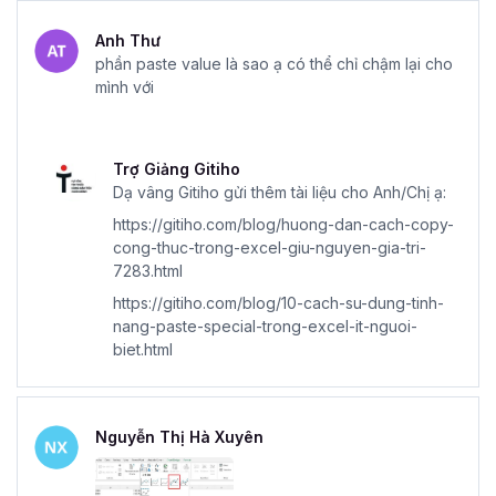
Anh Thư
phần paste value là sao ạ có thể chỉ chậm lại cho
mình với
Trợ Giảng Gitiho
Dạ vâng Gitiho gửi thêm tài liệu cho Anh/Chị ạ:
https://gitiho.com/blog/huong-dan-cach-copy-
cong-thuc-trong-excel-giu-nguyen-gia-tri-
7283.html
https://gitiho.com/blog/10-cach-su-dung-tinh-
nang-paste-special-trong-excel-it-nguoi-
biet.html
Nguyễn Thị Hà Xuyên