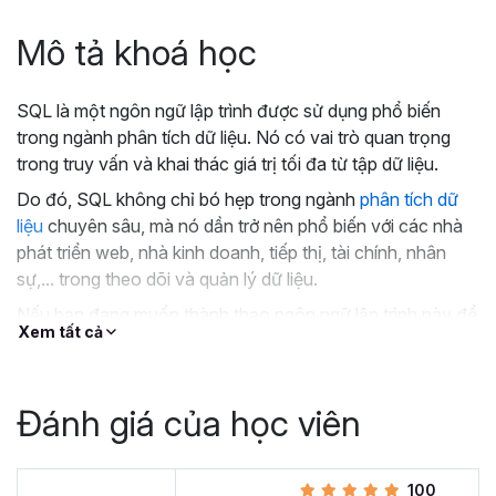
Mô tả khoá học
SQL là một ngôn ngữ lập trình được sử dụng phổ biến
trong ngành phân tích dữ liệu. Nó có vai trò quan trọng
trong truy vấn và khai thác giá trị tối đa từ tập dữ liệu.
Do đó, SQL không chỉ bó hẹp trong ngành
phân tích dữ
liệu
chuyên sâu, mà nó dần trở nên phổ biến với các nhà
phát triển web, nhà kinh doanh, tiếp thị, tài chính, nhân
sự,... trong theo dõi và quản lý dữ liệu.
Nếu bạn đang muốn thành thạo ngôn ngữ lập trình này để
Xem tất cả
áp dụng trong công việc nhanh chóng, Gitiho có cung
cấp
khóa học SQL for Data Analysis - Thành thạo
SQL trong phân tích dữ liệu
. Cùng tìm hiểu ngay!
Đánh giá của học viên
Tại sao bạn nên chọn khóa
học SQL for Data Analysis tại
100