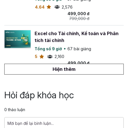
4.64
2,576
499,000 đ
799,000 đ
Excel cho Tài chính, Kế toán và Phân
tích tài chính
Tổng số 9 giờ
67 bài giảng
5
2,160
499,000 đ
899,000 đ
Hiện thêm
Truy vấn dữ liệu với SQL
Tổng số 6 giờ
45 bài giảng
Hỏi đáp khóa học
4.9
1,263
399,000 đ
0 thảo luận
1,499,000 đ