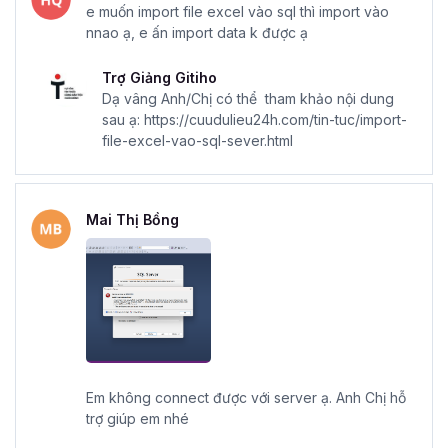
e muốn import file excel vào sql thì import vào
nnao ạ, e ấn import data k được ạ
Trợ Giảng Gitiho
Dạ vâng Anh/Chị có thể tham khảo nội dung
sau ạ: https://cuudulieu24h.com/tin-tuc/import-
file-excel-vao-sql-sever.html
Mai Thị Bồng
Em không connect được với server ạ. Anh Chị hỗ
trợ giúp em nhé