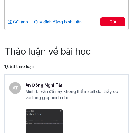
Power Pivot, Power Query: Biến Excel
thành công cụ Phân tích dữ liệu
chuyên sâu
Tổng số 7 giờ
54 bài giảng
Gửi ảnh
Quy định đăng bình luận
Gửi
4.71
861
599,000 đ
799,000 đ
Thảo luận về bài học
1,694 thảo luận
An Đông Nghi Tất
Mình bị vấn đề này không thể install dc, thầy cô
vui lòng giúp mình nhé