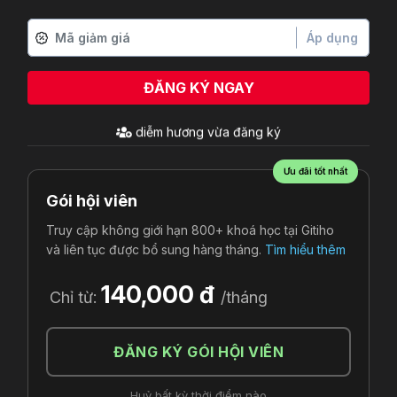
Áp dụng
ĐĂNG KÝ NGAY
diễm hương
vừa đăng ký
Ưu đãi tốt nhất
Gói hội viên
Truy cập không giới hạn 800+ khoá học tại Gitiho
và liên tục được bổ sung hàng tháng.
Tìm hiểu thêm
140,000 đ
Chỉ từ:
/tháng
ĐĂNG KÝ GÓI HỘI VIÊN
Huỷ bất kỳ thời điểm nào