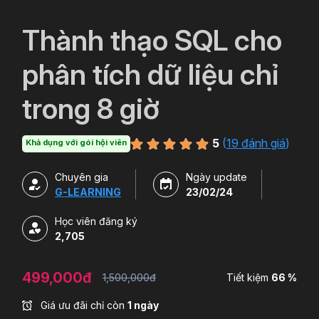
`
Thành thạo SQL cho
phân tích dữ liệu chỉ
trong 8 giờ
5
(
19 đánh giá
)
Khả dụng với gói hội viên
Chuyên gia
Ngày update
G-LEARNING
23/02/24
Học viên đăng ký
2,705
499,000đ
1,500,000đ
Tiết kiệm
66 %
Giá ưu đãi chỉ còn
1 ngày