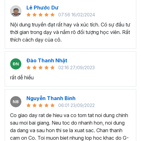
nó. Tại Gitiho, khi tham gia khóa học SQL for Data
Lê Phước Dư
Engineer, bạn sẽ có được:
07:56 16/02/2024
Hiểu nguyên tắc cơ bản của Hệ quản trị cơ sở dữ liệu
Nội dung truyền đạt rất hay và xúc tích. Có sự đầu tư
quan hệ (RDBMS) và Ngôn ngữ truy vấn có cấu trúc
thời gian trong dạy và nắm rõ đối tượng học viên. Rất
(SQL)
thích cách dạy của cô.
Thành thạo các câu lệnh SQL để phân tích dữ liệu hiệu
quả như câu lệnh khởi tạo, cập nhật, trích xuất hoặc phân
tích dữ liệu,...
Đào Thanh Nhật
02:16 27/09/2023
Biết ứng dụng SQL trong thực tế công việc Data Analysis,
tự tin đóng góp giá trị cho doanh nghiệp những thông tin
rất dễ hiểu
về phân tích dữ liệu để hỗ trợ ra quyết định kịp thời.
Đối với chính bạn cũng cảm thấy tự tin với bản thân hơn
Nguyễn Thanh Binh
khi ứng tuyển các vị trí có liên quan đến phân tích dữ liệu
06:01 23/09/2022
như kế toán, tài chính, kinh doanh,... Có kỹ năng phân tích
Co giao day rat de hieu va co tom tat noi dung chinh
dữ liệu bằng SQL chắc chắn sẽ làm điểm cộng cho bạn so
sau moi bai giang. Neu toc do nhanh hon, noi dung
với các ứng viên khác.
da dang va sau hon thi se la xuat sac. Chan thanh
Ai có thể tham gia khóa học?
cam on Co. Toi muon biet nhung lop hoc khac do G-