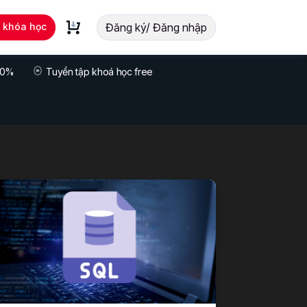
t khóa học
Đăng ký/ Đăng nhập
 70%
Tuyển tập khoá học free