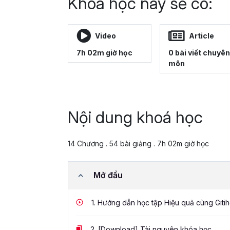
Khoá học này sẽ có:
Video
Article
7h 02m giờ học
0 bài viết chuyên
môn
Nội dung khoá học
14 Chương . 54 bài giảng . 7h 02m giờ học
Mở đầu
1.
Hướng dẫn học tập Hiệu quả cùng Giti
2.
[Download] Tài nguyên khóa học