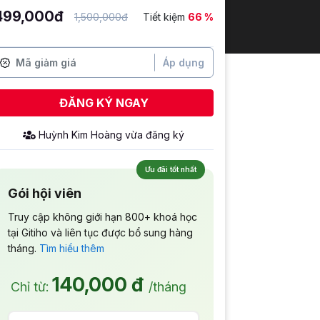
499,000đ
1,500,000đ
Tiết kiệm
66 %
Áp dụng
ĐĂNG KÝ NGAY
Huỳnh Kim Hoàng
vừa đăng ký
Ưu đãi tốt nhất
Gói hội viên
Truy cập không giới hạn 800+ khoá học
tại Gitiho và liên tục được bổ sung hàng
tháng.
Tìm hiểu thêm
140,000 đ
Chỉ từ:
/tháng