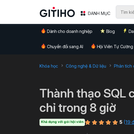
DANH MỤC
Dành cho doanh nghiệp
Blog
Da
Chuyển đổi sang AI
Hội Viên Tự Cường
Khóa học
Công nghệ & Dữ liệu
Phân tích 
`
Thành thạo SQL c
chỉ trong 8 giờ
5
(
19 
Khả dụng với gói hội viên