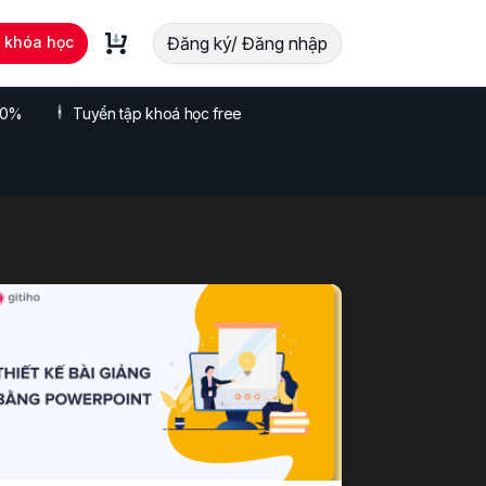
t khóa học
Đăng ký/ Đăng nhập
 70%
Tuyển tập khoá học free