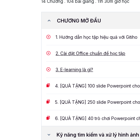
14 Chương . 104 bài giảng . 11h 30m giờ học
CHƯƠNG MỞ ĐẦU
1.
Hướng dẫn học tập hiệu quả với Gitiho
2.
Cài đặt Office chuẩn để học tập
3.
E-learning là gì?
4.
[QUÀ TẶNG] 100 slide Powerpoint cho 
5.
[QUÀ TẶNG] 250 slide Powerpoint cho 
6.
[QUÀ TẶNG] 40 trò chơi Powerpoint ch
Kỹ năng tìm kiếm và xử lý hình ảnh