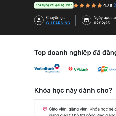
như ISpring, Quizz Maker để tạo ra các bài 
4.78
(
Khả dụng với gói hội viên
Chuyên gia
Ngày update
G-LEARNING
02/12/25
Top doanh nghiệp đã đăng
Khóa học này dành cho?
Giáo viên, giảng viên: Khóa học sẽ g
giảng điện tử hỗ trợ công việc giản