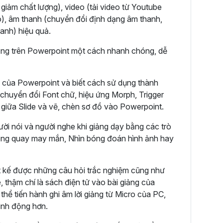
 giảm chất lượng), video (tải video từ Youtube
o), âm thanh (chuyển đổi định dạng âm thanh,
anh) hiệu quả.
iảng trên Powerpoint một cách nhanh chóng, dễ
của Powerpoint và biết cách sử dụng thành
 chuyển đổi Font chữ, hiệu ứng Morph, Trigger
ết giữa Slide và vẽ, chèn sơ đồ vào Powerpoint.
ời nói và người nghe khi giảng dạy bằng các trò
Vòng quay may mắn, Nhìn bóng đoán hình ảnh hay
t kế được những câu hỏi trắc nghiệm cũng như
, thậm chí là sách điện tử vào bài giảng của
ể tiến hành ghi âm lời giảng từ Micro của PC,
sinh động hơn.