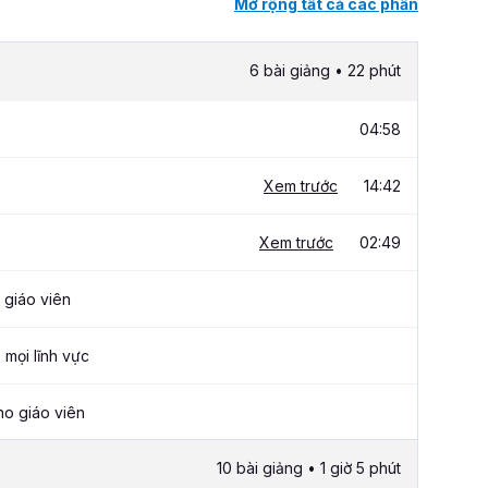
Mở rộng tất cả các phần
6 bài giảng • 22 phút
04:58
Xem trước
14:42
Xem trước
02:49
giáo viên
mọi lĩnh vực
o giáo viên
10 bài giảng • 1 giờ 5 phút