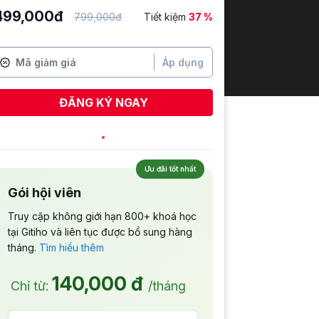
499,000đ
799,000đ
Tiết kiệm
37 %
Áp dụng
ĐĂNG KÝ NGAY
Bùi Thị Ngọc Điệp
vừa đăng ký
Ưu đãi tốt nhất
Gói hội viên
Truy cập không giới hạn 800+ khoá học
tại Gitiho và liên tục được bổ sung hàng
tháng.
Tìm hiểu thêm
140,000 đ
Chỉ từ:
/tháng