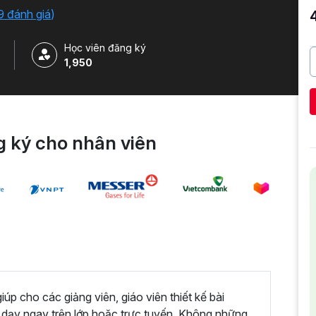
giảng điện tử cuốn hút người nghe.
9 đánh giá
)
Học viên đăng ký
1,950
 ký cho nhân viên
iúp cho các giảng viên, giáo viên thiết kế bài
g dạy ngay trên lớp hoặc trực tuyến. Không những