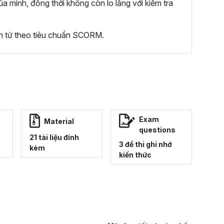
ủa mình, đồng thời không còn lo lắng với kiểm tra
ện tử theo tiêu chuẩn SCORM.
Exam
Material
questions
21 tài liệu đính
3 đề thi ghi nhớ
kèm
kiến thức