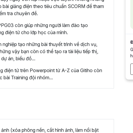
ạo bài giảng điện theo tiêu chuẩn SCORM để tham
kiểm tra chuyên đề.
PPG03 còn giúp những người làm đào tạo
ng điện tử cho lớp học của mình.
Đ
nghiệp tạo những bài thuyết trình về dịch vụ,
G
g vậy bạn còn có thể tạo ra tài liệu tiếp thị,
h
dự án, biểu đồ...
ng điện tử trên Powerpoint từ A-Z của Gitiho còn
c bài Training đội nhóm...
h ảnh (xóa phông nền, cắt hình ảnh, làm nổi bật