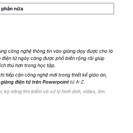
 phần nữa
dụng công nghệ thông tin vào giảng dạy được cho là
n điện tử ngày càng được phổ biến rộng rãi giúp
ch thú hơn trong học tập.
i tiếp cận công nghệ mới trong thiết kế giáo án,
 giảng điện tử trên Powerpoint
từ A-Z.
 kỹ năng tìm kiếm và xử lý hình ảnh, video, âm
i giảng trực tuyến với công cụ
iSpring
từ thu âm,
 thiết kế bộ câu hỏi trắc nghiệm và thông tin động.
ng điện tử Powerpoint đạt chuẩn
SCORM
.
c này nhé.