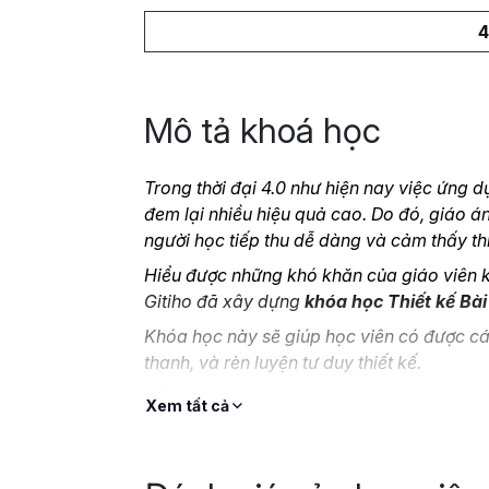
4
Mô tả khoá học
Trong thời đại 4.0 như hiện nay việc ứng 
đem lại nhiều hiệu quả cao. Do đó, giáo á
người học tiếp thu dễ dàng và cảm thấy thí
Hiểu được những khó khăn của giáo viên kh
Gitiho đã xây dựng
khóa học Thiết kế Bài
Khóa học này sẽ giúp học viên có được các
thanh, và rèn luyện tư duy thiết kế.
Đồng thời, bạn sẽ được học cách tạo ra bà
Xem tất cả
ghi hình, quay hướng dẫn thao tác, cho đến
Cũng như làm thế nào để xuất bản bài giả
Hãy cùng Gitiho tìm hiểu thêm về khóa họ