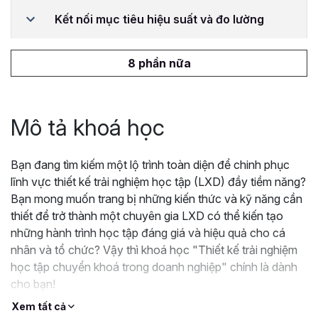
Kết nối mục tiêu hiệu suất và đo lường
8 phần nữa
Mô tả khoá học
Bạn đang tìm kiếm một lộ trình toàn diện để chinh phục
lĩnh vực thiết kế trải nghiệm học tập (LXD) đầy tiềm năng?
Bạn mong muốn trang bị những kiến thức và kỹ năng cần
thiết để trở thành một chuyên gia LXD có thể kiến tạo
những hành trình học tập đáng giá và hiệu quả cho cá
nhân và tổ chức? Vậy thì khoá học "Thiết kế trải nghiệm
học tập chuyển khoá trong doanh nghiệp" chính là dành
cho bạn!
Với sự dẫn dắt tận tâm giảng viên dày dặn kinh nghiệm từ
Xem tất cả