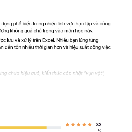
 dụng phổ biến trong nhiều lĩnh vực học tập và công
thường không quá chú trọng vào môn học này.
ược lưu và xử lý trên Excel. Nhiều bạn lúng túng
ẫn đến tốn nhiều thời gian hơn và hiệu suất công việc
ng chưa hiệu quả, kiến thức cóp nhặt “vụn vặt”,
n không biết áp dụng vào thực tế công việc như nào.
el và đang muốn nâng cao kỹ năng của mình lên.
 cả những khó khăn mà bạn gặp phải khi đi làm với khóa
hàng tuần cho dân văn phòng
với 107 bài giảng
83
i quyết công việc theo cách thông minh, nhanh chóng,
%