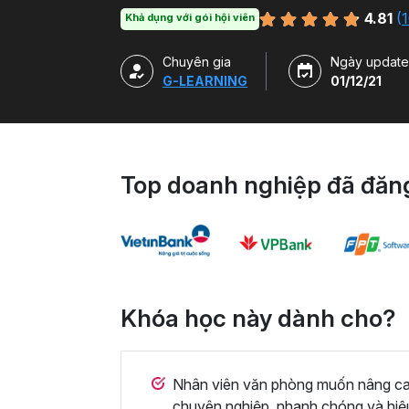
hàm, công cụ trong Excel và ứng dụng để g
4.81
(
1
Khả dụng với gói hội viên
Chuyên gia
Ngày update
G-LEARNING
01/12/21
Top doanh nghiệp đã đăng
Khóa học này dành cho?
Nhân viên văn phòng muốn nâng cao 
chuyên nghiệp, nhanh chóng và hiệ