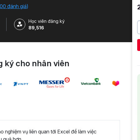
iải quyết công việc một cách nhanh chóng .
00 đánh giá
)
Học viên đăng ký
89,516
 ký cho nhân viên
nghiệm vụ liên quan tới Excel để làm việc
u quả hơn.