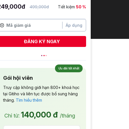
249,000đ
499,000đ
Tiết kiệm
50 %
Áp dụng
ĐĂNG KÝ NGAY
Ưu đãi tốt nhất
Gói hội viên
Truy cập không giới hạn 800+ khoá học
tại Gitiho và liên tục được bổ sung hàng
tháng.
Tìm hiểu thêm
140,000 đ
Chỉ từ:
/tháng