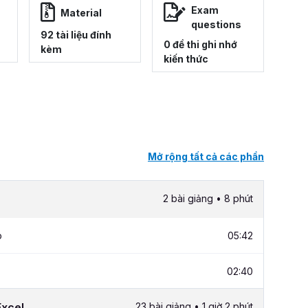
Exam
Material
questions
92 tài liệu đính
0 đề thi ghi nhớ
kèm
kiến thức
Mở rộng tất cả các phần
2 bài giảng • 8 phút
p
05:42
02:40
Excel
23 bài giảng • 1 giờ 2 phút