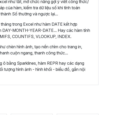
cel như tắt, mở chức năng gợi ý viết công thức/
áp của hàm, kiểm tra dữ liệu số khi tính toán
 thành Số thường và ngược lại...
 tháng trong Excel như hàm DATE kết hợp
m DAY-MONTH-YEAR-DATE... Hay các hàm tính
 SUMIFS, COUNTIFS, VLOOKUP, INDEX.
hư chèn hình ảnh, tạo nền chìm cho trang in,
 thanh cuộn ngang, thanh công thức...
ng ô bằng Sparklines, hàm REPR hay các dạng
ối tượng hình ảnh - hình khối - biểu đồ, gắn nội