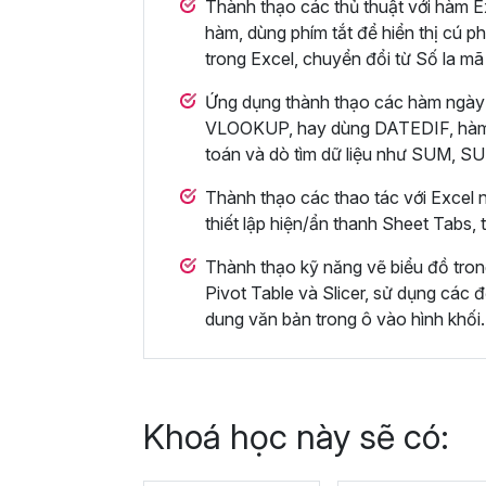
Thành thạo các thủ thuật với hàm Ex
hàm, dùng phím tắt để hiển thị cú ph
trong Excel, chuyển đổi từ Số la mã
Ứng dụng thành thạo các hàm ngày
VLOOKUP, hay dùng DATEDIF, hà
toán và dò tìm dữ liệu như SUM,
Thành thạo các thao tác với Excel n
thiết lập hiện/ẩn thanh Sheet Tabs,
Thành thạo kỹ năng vẽ biểu đồ tro
Pivot Table và Slicer, sử dụng các đ
dung văn bản trong ô vào hình khối.
Khoá học này sẽ có: