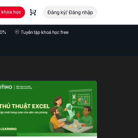
t khóa học
Đăng ký/ Đăng nhập
 70%
Tuyển tập khoá học free