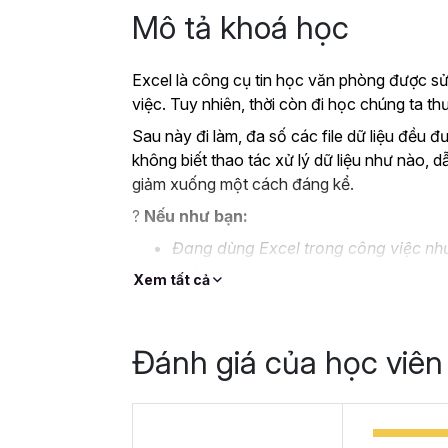
Mô tả khoá học
Excel là công cụ tin học văn phòng được sử
việc. Tuy nhiên, thời còn đi học chúng ta 
Sau này đi làm, đa số các file dữ liệu đều đ
không biết thao tác xử lý dữ liệu như nào, d
giảm xuống một cách đáng kể.
?
Nếu như bạn:
Đang dùng Excel trong công việc như
không bài bản.
Xem tất cả
Hoặc trước đây chỉ học lý thuyết nê
Hoặc đã có kiến thức cơ bản về Exc
Đánh giá của học viên
Thì Gitiho ở đây để giúp bạn giải quyết tất
học
EXG02 - Thủ thuật Excel cập nhật 
trong 8 giờ.
Hoàn thành khóa học, bạn có thể tự tin giả