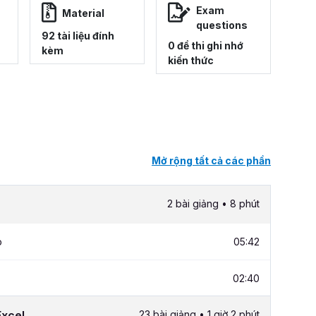
Exam
Material
questions
92 tài liệu đính
0 đề thi ghi nhớ
kèm
kiến thức
Mở rộng tất cả các phần
2 bài giảng • 8 phút
p
05:42
02:40
Excel
23 bài giảng • 1 giờ 2 phút