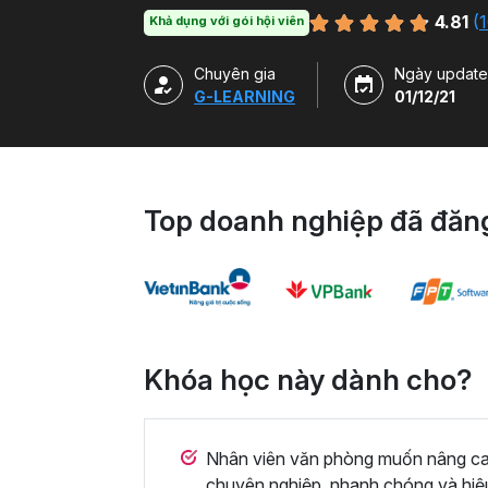
hàm, công cụ trong Excel và ứng dụng để g
4.81
(
1
Khả dụng với gói hội viên
Chuyên gia
Ngày update
G-LEARNING
01/12/21
Top doanh nghiệp đã đăng
Khóa học này dành cho?
Nhân viên văn phòng muốn nâng cao 
chuyên nghiệp, nhanh chóng và hiệ