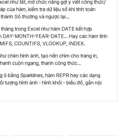
cel như tắt, mở chức năng gợi ý viết công thức/
áp của hàm, kiểm tra dữ liệu số khi tính toán
 thành Số thường và ngược lại...
 tháng trong Excel như hàm DATE kết hợp
m DAY-MONTH-YEAR-DATE... Hay các hàm tính
 SUMIFS, COUNTIFS, VLOOKUP, INDEX.
hư chèn hình ảnh, tạo nền chìm cho trang in,
 thanh cuộn ngang, thanh công thức...
ng ô bằng Sparklines, hàm REPR hay các dạng
ối tượng hình ảnh - hình khối - biểu đồ, gắn nội