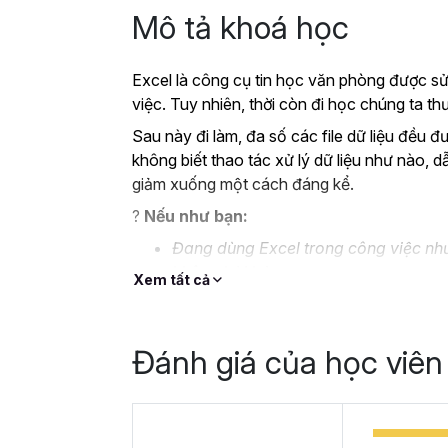
Mô tả khoá học
Excel là công cụ tin học văn phòng được sử
việc. Tuy nhiên, thời còn đi học chúng ta 
Sau này đi làm, đa số các file dữ liệu đều đ
không biết thao tác xử lý dữ liệu như nào, d
giảm xuống một cách đáng kể.
?
Nếu như bạn:
Đang dùng Excel trong công việc như
không bài bản.
Xem tất cả
Hoặc trước đây chỉ học lý thuyết nê
Hoặc đã có kiến thức cơ bản về Exc
Đánh giá của học viên
Thì Gitiho ở đây để giúp bạn giải quyết tất
học
EXG02 - Thủ thuật Excel cập nhật 
trong 8 giờ.
Hoàn thành khóa học, bạn có thể tự tin giả