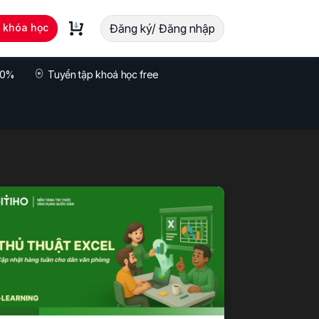
t khóa học
Đăng ký/ Đăng nhập
 70%
Tuyển tập khoá học free