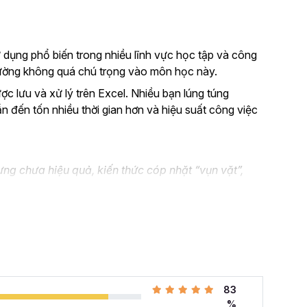
 dụng phổ biến trong nhiều lĩnh vực học tập và công
thường không quá chú trọng vào môn học này.
ược lưu và xử lý trên Excel. Nhiều bạn lúng túng
ẫn đến tốn nhiều thời gian hơn và hiệu suất công việc
ng chưa hiệu quả, kiến thức cóp nhặt “vụn vặt”,
n không biết áp dụng vào thực tế công việc như nào.
el và đang muốn nâng cao kỹ năng của mình lên.
 cả những khó khăn mà bạn gặp phải khi đi làm với khóa
hàng tuần cho dân văn phòng
với 107 bài giảng
83
i quyết công việc theo cách thông minh, nhanh chóng,
%