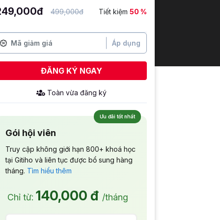
249,000đ
499,000đ
Tiết kiệm
50 %
Áp dụng
ĐĂNG KÝ NGAY
Toàn
vừa đăng ký
Ưu đãi tốt nhất
Gói hội viên
Truy cập không giới hạn 800+ khoá học
tại Gitiho và liên tục được bổ sung hàng
tháng.
Tìm hiểu thêm
140,000 đ
Chỉ từ:
/tháng