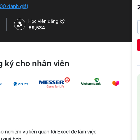
iải quyết công việc một cách nhanh chóng .
00 đánh giá
)
Học viên đăng ký
89,534
 ký cho nhân viên
nghiệm vụ liên quan tới Excel để làm việc
u quả hơn.