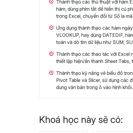
Thành thạo các thủ thuật với hàm Ex
hàm, dùng phím tắt để hiển thị cú ph
trong Excel, chuyển đổi từ Số la mã
Ứng dụng thành thạo các hàm ngày
VLOOKUP, hay dùng DATEDIF, hà
toán và dò tìm dữ liệu như SUM,
Thành thạo các thao tác với Excel n
thiết lập hiện/ẩn thanh Sheet Tabs,
Thành thạo kỹ năng vẽ biểu đồ tro
Pivot Table và Slicer, sử dụng các đ
dung văn bản trong ô vào hình khối.
Khoá học này sẽ có: