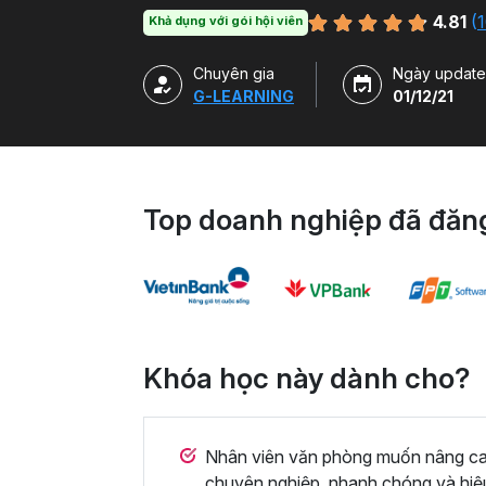
hàm, công cụ trong Excel và ứng dụng để g
4.81
(
1
Khả dụng với gói hội viên
Chuyên gia
Ngày update
G-LEARNING
01/12/21
Top doanh nghiệp đã đăng
Khóa học này dành cho?
Nhân viên văn phòng muốn nâng cao 
chuyên nghiệp, nhanh chóng và hiệ