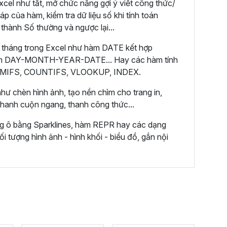
cel như tắt, mở chức năng gợi ý viết công thức/
áp của hàm, kiểm tra dữ liệu số khi tính toán
 thành Số thường và ngược lại...
 tháng trong Excel như hàm DATE kết hợp
m DAY-MONTH-YEAR-DATE... Hay các hàm tính
 SUMIFS, COUNTIFS, VLOOKUP, INDEX.
hư chèn hình ảnh, tạo nền chìm cho trang in,
 thanh cuộn ngang, thanh công thức...
ng ô bằng Sparklines, hàm REPR hay các dạng
ối tượng hình ảnh - hình khối - biểu đồ, gắn nội