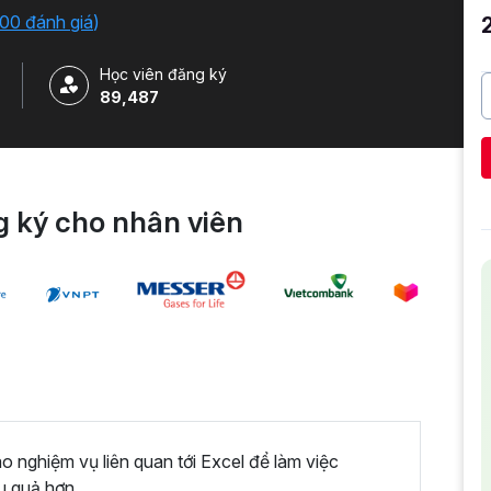
iải quyết công việc một cách nhanh chóng .
00 đánh giá
)
Học viên đăng ký
89,487
 ký cho nhân viên
nghiệm vụ liên quan tới Excel để làm việc
u quả hơn.