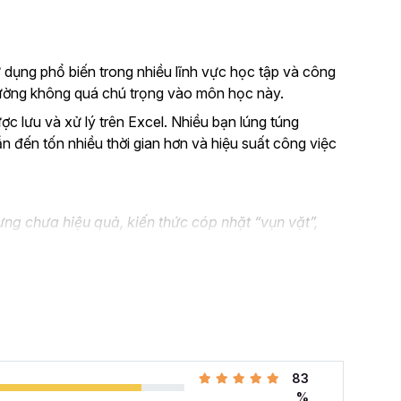
 dụng phổ biến trong nhiều lĩnh vực học tập và công
thường không quá chú trọng vào môn học này.
ược lưu và xử lý trên Excel. Nhiều bạn lúng túng
ẫn đến tốn nhiều thời gian hơn và hiệu suất công việc
ng chưa hiệu quả, kiến thức cóp nhặt “vụn vặt”,
n không biết áp dụng vào thực tế công việc như nào.
el và đang muốn nâng cao kỹ năng của mình lên.
 cả những khó khăn mà bạn gặp phải khi đi làm với khóa
hàng tuần cho dân văn phòng
với 107 bài giảng
83
i quyết công việc theo cách thông minh, nhanh chóng,
%