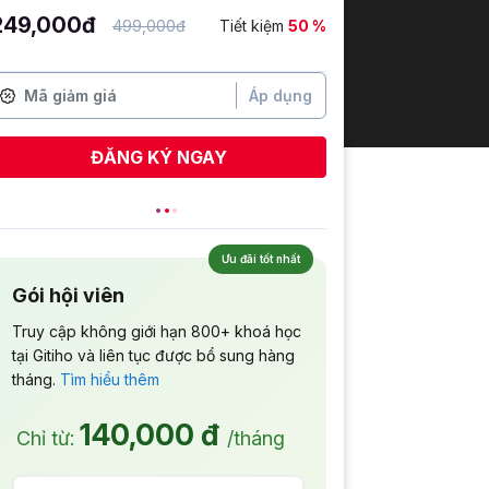
249,000đ
499,000đ
Tiết kiệm
50 %
Áp dụng
ĐĂNG KÝ NGAY
Ưu đãi tốt nhất
Gói hội viên
Truy cập không giới hạn 800+ khoá học
tại Gitiho và liên tục được bổ sung hàng
tháng.
Tìm hiểu thêm
140,000 đ
Chỉ từ:
/tháng