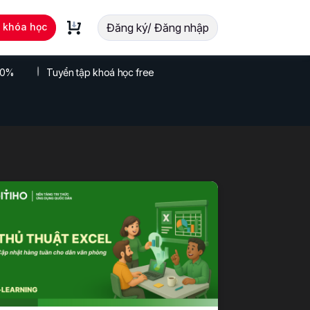
t khóa học
Đăng ký/ Đăng nhập
 70%
Tuyển tập khoá học free