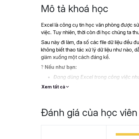
Mô tả khoá học
Excel là công cụ tin học văn phòng được sử
việc. Tuy nhiên, thời còn đi học chúng ta 
Sau này đi làm, đa số các file dữ liệu đều đ
không biết thao tác xử lý dữ liệu như nào, d
giảm xuống một cách đáng kể.
?
Nếu như bạn:
Đang dùng Excel trong công việc như
không bài bản.
Xem tất cả
Hoặc trước đây chỉ học lý thuyết nê
Hoặc đã có kiến thức cơ bản về Exc
Đánh giá của học viên
Thì Gitiho ở đây để giúp bạn giải quyết tất
học
EXG02 - Thủ thuật Excel cập nhật 
trong 8 giờ.
Hoàn thành khóa học, bạn có thể tự tin giả