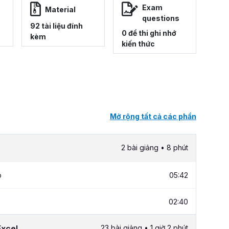
Exam
Material
questions
92 tài liệu đính
0 đề thi ghi nhớ
kèm
kiến thức
Mở rộng tất cả các phần
2 bài giảng • 8 phút
p
05:42
02:40
Excel
23 bài giảng • 1 giờ 2 phút