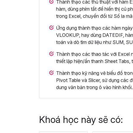
Thành thạo các thủ thuật với hàm Ex
hàm, dùng phím tắt để hiển thị cú ph
trong Excel, chuyển đổi từ Số la mã
Ứng dụng thành thạo các hàm ngày
VLOOKUP, hay dùng DATEDIF, hà
toán và dò tìm dữ liệu như SUM,
Thành thạo các thao tác với Excel n
thiết lập hiện/ẩn thanh Sheet Tabs,
Thành thạo kỹ năng vẽ biểu đồ tro
Pivot Table và Slicer, sử dụng các đ
dung văn bản trong ô vào hình khối.
Khoá học này sẽ có: