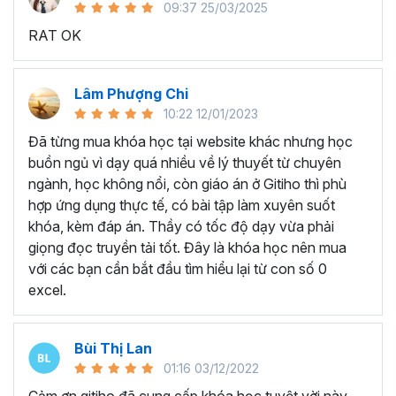
09:37 25/03/2025
sử dụng Excel sẽ tốn nhiều thời gian, công sức để xử lý
RAT OK
công việc. Hơn nữa, chúng ta cũng không biết những thứ
mình đang thực hiện đúng hay không.
Hiện nay
100% các doanh nghiệp tại Việt Nam
đều
Lâm Phượng Chi
cần tới kỹ năng Excel khi ứng tuyển vào vị trí kế toán, xử
10:22 12/01/2023
lý dữ liệu, bán hàng, quản lý, nhân viên ngân hàng, tài
Đã từng mua khóa học tại website khác nhưng học
chính... Mỗi cấp độ sẽ có yêu cầu thành thạo Excel xử lý
buồn ngủ vì dạy quá nhiều về lý thuyết từ chuyên
công việc khác nhau.
ngành, học không nổi, còn giáo án ở Gitiho thì phù
Chính vì điều đó Gitiho đã mở khóa học về
Thủ thuật
hợp ứng dụng thực tế, có bài tập làm xuyên suốt
Excel cập nhật hàng tuần - EXG02
với hơn
7h+ học
khóa, kèm đáp án. Thầy có tốc độ dạy vừa phải
cùng với
92 tài liệu đính kèm
bạn sẽ nhận được nhiều lợi
giọng đọc truyền tải tốt. Đây là khóa học nên mua
ích vô tận như:
với các bạn cần bắt đầu tìm hiểu lại từ con số 0
excel.
Giảng viên là những người có trình độ chuyên môn
cao, kinh nghiệm thực tiễn dày dặn đã và đang đào
tạo trực tiếp cho nhiều đơn vị lớn như
Vietinbank,
Bùi Thị Lan
VPBank, FPT software, Vietcombank, MIC, Tập
01:16 03/12/2022
đoàn Thành Công, TH True Milk
,… sẽ giúp bạn