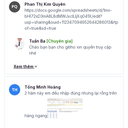
Phan Thị Kim Quyên
https://docs.google.com/spreadsheets/d/1mo-
bHI72sD3mA8L8dMWJxclLIjXq041X/edit?
usp=sharing&ouid=112347094652644286013&rtp
of=true&sd=true
Tuấn Ba
[Chuyên gia]
Chào bạn bạn cho gitiho xin quyền truy cập
nhé
Xem thêm
Tống Minh Hoàng
2 hàm này em đều nhập đúng nhưng lại rỗng trên
hàng ngang