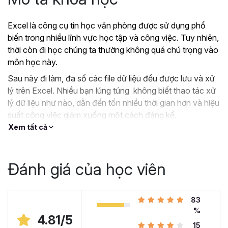
Excel là công cụ tin học văn phòng được sử dụng phổ
biến trong nhiều lĩnh vực học tập và công việc. Tuy nhiên,
thời còn đi học chúng ta thường không quá chú trọng vào
môn học này.
Sau này đi làm, đa số các file dữ liệu đều được lưu và xử
lý trên Excel. Nhiều bạn lúng túng không biết thao tác xử
lý dữ liệu như nào, dẫn đến tốn nhiều thời gian hơn và hiệu
suất công việc giảm xuống một cách đáng kể.
Xem tất cả
?
Nếu như bạn:
Đang dùng Excel trong công việc nhưng chưa hiệu
quả, kiến thức cóp nhặt “vụn vặt”, không bài bản.
Đánh giá của học viên
Hoặc trước đây chỉ học lý thuyết nên không biết
áp dụng vào thực tế công việc như nào.
Hoặc đã có kiến thức cơ bản về Excel và đang
83
muốn nâng cao kỹ năng của mình lên.
%
4.81/5
15