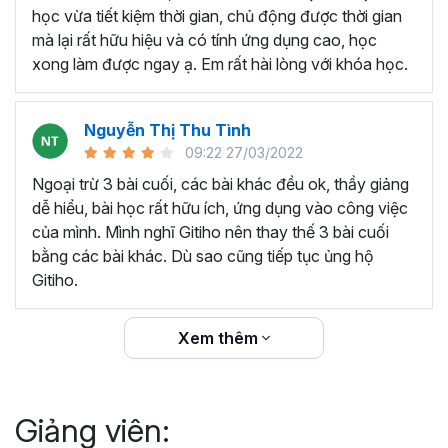
thêm ký hiệu tiền tệ, viết biểu thức hóa học - toán
học vừa tiết kiệm thời gian, chủ động được thời gian
học và loại bỏ dữ liệu trùng lặp.
mà lại rất hữu hiệu và có tính ứng dụng cao, học
Tổng hợp thủ thuật với hàm, công thức bao gồm
xong làm được ngay ạ. Em rất hài lòng với khóa học.
cách tắt/mở gợi ý khi viết hàm, đặt tên và sử dụng
tên trong công thức và các hàm tính toán theo thời
Nguyễn Thị Thu Tình
gian.
09:22 27/03/2022
Tổng hợp hàm, công thức tính toán theo thời gian
như hàm tính toán theo tháng, tuổi, ngày hết hạn
Ngoại trừ 3 bài cuối, các bài khác đều ok, thầy giảng
hợp đồng,...
dễ hiểu, bài học rất hữu ích, ứng dụng vào công việc
Hướng dẫn dùng các hàm và công thức nâng cao
của mình. Mình nghĩ Gitiho nên thay thế 3 bài cuối
như
SUM, SUMIFS, VLOOKUP, INDEX
, và các thủ
bằng các bài khác. Dù sao cũng tiếp tục ủng hộ
thuật hay trong Excel khác với hàm và công thức.
Gitiho.
Những thiết lập chế độ làm việc trên Excel như thiết
lập theme, background, in ấn, và các thanh, tiêu đề,
Xem thêm
đường kẻ lưới trong Excel.
Hình khối, Biểu đồ trong Excel: Vẽ biểu đồ trong ô,
tạo biểu đồ động, cố định các đối tượng hình khối,
Giảng viên:
và gán nội dung văn bản vào hình khối.
Một số thủ thuật hữu ích khác trong Excel như: khóa