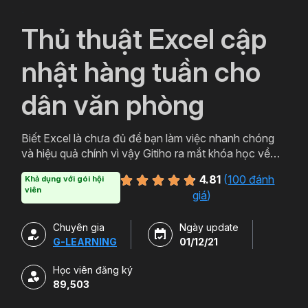
`
Thủ thuật Excel cập
nhật hàng tuần cho
dân văn phòng
Biết Excel là chưa đủ để bạn làm việc nhanh chóng
và hiệu quả chính vì vậy Gitiho ra mắt khóa học về
thủ thuật Excel. Qua khóa học của Gitiho người làm
4.81
(
100 đánh
Khả dụng với gói hội
văn phòng sẽ tự tin thao tác về những hàm, công cụ
viên
giá
)
trong Excel và ứng dụng để giải quyết công việc một
cách nhanh chóng .
Chuyên gia
Ngày update
G-LEARNING
01/12/21
Học viên đăng ký
89,503