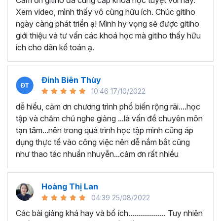
Cảm ơn gitiho đã cung cấp khóa học tuyệt vời này.
thành thạo kỹ năng sử dụng Excel nhanh chóng.
Xem video, mình thấy vô cùng hữu ích. Chúc gitiho
Học nhanh nhưng nhớ lâu bởi luôn có các bài tập
ngày càng phát triển ạ! Mình hy vọng sẽ được gitiho
thực hành kèm với lý thuyết.
giới thiệu và tư vấn các khoá học mà gitiho thấy hữu
Các video bài giảng được xây dựng dựa trên các
ích cho dân kế toán ạ.
chủ đề cụ thể, đồng thời chú trọng tối đa đến tính
ứng dụng cao. Đặc biệt, bộ video
các thủ thuật
trong Excel 2013, 2016, 2019
và nhiều phiên bản
Đinh Biên Thùy
khác, phù hợp với tất cả mọi đối tượng muốn tỏa
10:46 17/10/2022
sáng nơi công sở với thủ thuật Excel nâng cao thông
dễ hiểu, cảm ơn chương trình phổ biến rộng rãi....học
minh và tạo kết quả bất ngờ trong công việc.
tập và chăm chú nghe giảng ...là vấn đề chuyên môn
Bạn sẽ tự tin xử lý được mọi việc trên các công cụ
tạn tâm...nên trong quá trình học tập mình cũng áp
Excel một cách chuyên nghiệp giúp đẩy nhân được
dụng thực tế vào công việc nên dễ nắm bắt cũng
tiến độ công việc, nâng cao hiệu suất làm việc lên
như thao tác nhuần nhuyễn...cảm ơn rất nhiều
tới 5 lần.
Đặc biệt khi
đăng ký khóa học EXG02
học viên sẽ có cơ
hội nhận ưu đãi sở hữu trọn đời chỉ với
199.000đ
. Thao
Hoàng Thị Lan
tác đăng ký khá đơn giản, bạn chỉ cần nhấn vào ĐĂNG
04:39 25/08/2022
KÝ HỌC NGAY khóa học EXG08 trên gitiho.com là xong.
Các bài giảng khá hay và bổ ích................... Tuy nhiên