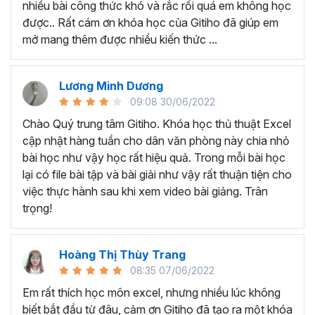
nhiều bài công thức khó và rắc rối quá em không học
Nếu có bất cứ thắc mắc nào liên quan đến tới
khóa học
được.. Rất cám ơn khóa học của Gitiho đã giúp em
EXG02 - Thủ thuật Excel cập nhật hàng tuần
bạn hãy
mở mang thêm được nhiều kiến thức ...
để kết nối cho Gitiho qua hotline 0774 116 285 để được
tư vấn chi tiết nhé.
Nội dung bài giảng trong khóa
Lương Minh Dương
09:08 30/06/2022
học thủ thuật trên Excel của
Chào Quý trung tâm Gitiho. Khóa học thủ thuật Excel
Gitiho?
cập nhật hàng tuần cho dân văn phòng này chia nhỏ
bài học như vậy học rất hiệu quả. Trong mỗi bài học
Khóa học Thủ thuật Excel cập nhật các mẹo Excel văn
lại có file bài tập và bài giải như vậy rất thuận tiện cho
phòng hàng tuần, bạn có thể được update những nội
việc thực hành sau khi xem video bài giảng. Trân
dung mới nhất về tin học văn phòng như sau:
trọng!
Định dạng nhanh bằng công cụ
Format Painter
và
Cell Styles
, sắp xếp bảng tính, thay đổi thiết lập tính
Hoàng Thị Thùy Trang
toán, các thủ thuật excel tính tổng, đặt tên nhanh
08:35 07/06/2022
cho bảng tính, hiển thị công thức trong ô, tạo ghi
chú và cố định dòng - cột.
Em rất thích học môn excel, nhưng nhiều lúc không
Kỹ thuật định dạng và xử lý dữ liệu bao gồm tự động
biết bắt đầu từ đâu, cảm ơn Gitiho đã tạo ra một khóa