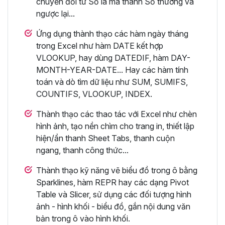
chuyển đổi từ Số la mã thành Số thường và
ngược lại...
Ứng dụng thành thạo các hàm ngày tháng
trong Excel như hàm DATE kết hợp
VLOOKUP, hay dùng DATEDIF, hàm DAY-
MONTH-YEAR-DATE... Hay các hàm tính
toán và dò tìm dữ liệu như SUM, SUMIFS,
COUNTIFS, VLOOKUP, INDEX.
Thành thạo các thao tác với Excel như chèn
hình ảnh, tạo nền chìm cho trang in, thiết lập
hiện/ẩn thanh Sheet Tabs, thanh cuộn
ngang, thanh công thức...
Thành thạo kỹ năng vẽ biểu đồ trong ô bằng
Sparklines, hàm REPR hay các dạng Pivot
Table và Slicer, sử dụng các đối tượng hình
ảnh - hình khối - biểu đồ, gắn nội dung văn
bản trong ô vào hình khối.