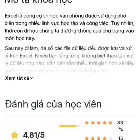
Excel là công cụ tin học văn phòng được sử dụng phổ
biến trong nhiều lĩnh vực học tập và công việc. Tuy nhiên,
thời còn đi học chúng ta thường không quá chú trọng vào
môn học này.
Sau này đi làm, đa số các file dữ liệu đều được lưu và xử
lý trên Excel. Nhiều bạn lúng túng không biết thao tác xử
lý dữ liệu như nào, dẫn đến tốn nhiều thời gian hơn và hiệu
suất công việc giảm xuống một cách đáng kể.
Xem tất cả
?
Nếu như bạn:
Đang dùng Excel trong công việc nhưng chưa hiệu
quả, kiến thức cóp nhặt “vụn vặt”, không bài bản.
Đánh giá của học viên
Hoặc trước đây chỉ học lý thuyết nên không biết
áp dụng vào thực tế công việc như nào.
Hoặc đã có kiến thức cơ bản về Excel và đang
83
muốn nâng cao kỹ năng của mình lên.
%
4.81/5
15