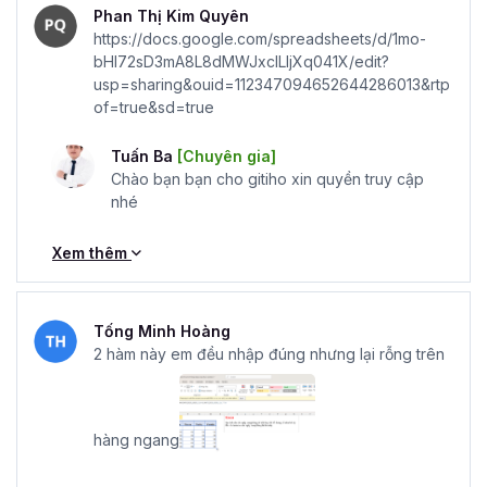
Phan Thị Kim Quyên
https://docs.google.com/spreadsheets/d/1mo-
bHI72sD3mA8L8dMWJxclLIjXq041X/edit?
usp=sharing&ouid=112347094652644286013&rtp
of=true&sd=true
Tuấn Ba
[Chuyên gia]
Chào bạn bạn cho gitiho xin quyền truy cập
nhé
Xem thêm
Tống Minh Hoàng
2 hàm này em đều nhập đúng nhưng lại rỗng trên
hàng ngang