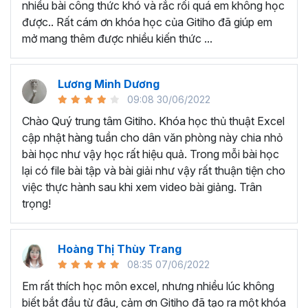
nhiều bài công thức khó và rắc rối quá em không học
Nếu có bất cứ thắc mắc nào liên quan đến tới
khóa học
được.. Rất cám ơn khóa học của Gitiho đã giúp em
EXG02 - Thủ thuật Excel cập nhật hàng tuần
bạn hãy
mở mang thêm được nhiều kiến thức ...
để kết nối cho Gitiho qua hotline 0774 116 285 để được
tư vấn chi tiết nhé.
Nội dung bài giảng trong khóa
Lương Minh Dương
09:08 30/06/2022
học thủ thuật trên Excel của
Chào Quý trung tâm Gitiho. Khóa học thủ thuật Excel
Gitiho?
cập nhật hàng tuần cho dân văn phòng này chia nhỏ
bài học như vậy học rất hiệu quả. Trong mỗi bài học
Khóa học Thủ thuật Excel cập nhật các mẹo Excel văn
lại có file bài tập và bài giải như vậy rất thuận tiện cho
phòng hàng tuần, bạn có thể được update những nội
việc thực hành sau khi xem video bài giảng. Trân
dung mới nhất về tin học văn phòng như sau:
trọng!
Định dạng nhanh bằng công cụ
Format Painter
và
Cell Styles
, sắp xếp bảng tính, thay đổi thiết lập tính
Hoàng Thị Thùy Trang
toán, các thủ thuật excel tính tổng, đặt tên nhanh
08:35 07/06/2022
cho bảng tính, hiển thị công thức trong ô, tạo ghi
chú và cố định dòng - cột.
Em rất thích học môn excel, nhưng nhiều lúc không
Kỹ thuật định dạng và xử lý dữ liệu bao gồm tự động
biết bắt đầu từ đâu, cảm ơn Gitiho đã tạo ra một khóa