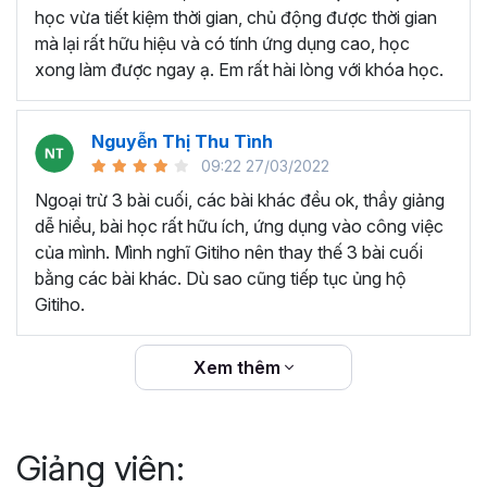
thêm ký hiệu tiền tệ, viết biểu thức hóa học - toán
học vừa tiết kiệm thời gian, chủ động được thời gian
học và loại bỏ dữ liệu trùng lặp.
mà lại rất hữu hiệu và có tính ứng dụng cao, học
Tổng hợp thủ thuật với hàm, công thức bao gồm
xong làm được ngay ạ. Em rất hài lòng với khóa học.
cách tắt/mở gợi ý khi viết hàm, đặt tên và sử dụng
tên trong công thức và các hàm tính toán theo thời
Nguyễn Thị Thu Tình
gian.
09:22 27/03/2022
Tổng hợp hàm, công thức tính toán theo thời gian
như hàm tính toán theo tháng, tuổi, ngày hết hạn
Ngoại trừ 3 bài cuối, các bài khác đều ok, thầy giảng
hợp đồng,...
dễ hiểu, bài học rất hữu ích, ứng dụng vào công việc
Hướng dẫn dùng các hàm và công thức nâng cao
của mình. Mình nghĩ Gitiho nên thay thế 3 bài cuối
như
SUM, SUMIFS, VLOOKUP, INDEX
, và các thủ
bằng các bài khác. Dù sao cũng tiếp tục ủng hộ
thuật hay trong Excel khác với hàm và công thức.
Gitiho.
Những thiết lập chế độ làm việc trên Excel như thiết
lập theme, background, in ấn, và các thanh, tiêu đề,
Xem thêm
đường kẻ lưới trong Excel.
Hình khối, Biểu đồ trong Excel: Vẽ biểu đồ trong ô,
tạo biểu đồ động, cố định các đối tượng hình khối,
Giảng viên:
và gán nội dung văn bản vào hình khối.
Một số thủ thuật hữu ích khác trong Excel như: khóa