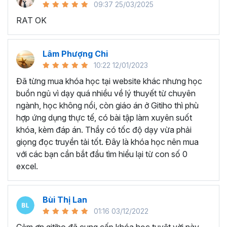
09:37 25/03/2025
sử dụng Excel sẽ tốn nhiều thời gian, công sức để xử lý
RAT OK
công việc. Hơn nữa, chúng ta cũng không biết những thứ
mình đang thực hiện đúng hay không.
Hiện nay
100% các doanh nghiệp tại Việt Nam
đều
Lâm Phượng Chi
cần tới kỹ năng Excel khi ứng tuyển vào vị trí kế toán, xử
10:22 12/01/2023
lý dữ liệu, bán hàng, quản lý, nhân viên ngân hàng, tài
Đã từng mua khóa học tại website khác nhưng học
chính... Mỗi cấp độ sẽ có yêu cầu thành thạo Excel xử lý
buồn ngủ vì dạy quá nhiều về lý thuyết từ chuyên
công việc khác nhau.
ngành, học không nổi, còn giáo án ở Gitiho thì phù
Chính vì điều đó Gitiho đã mở khóa học về
Thủ thuật
hợp ứng dụng thực tế, có bài tập làm xuyên suốt
Excel cập nhật hàng tuần - EXG02
với hơn
7h+ học
khóa, kèm đáp án. Thầy có tốc độ dạy vừa phải
cùng với
92 tài liệu đính kèm
bạn sẽ nhận được nhiều lợi
giọng đọc truyền tải tốt. Đây là khóa học nên mua
ích vô tận như:
với các bạn cần bắt đầu tìm hiểu lại từ con số 0
excel.
Giảng viên là những người có trình độ chuyên môn
cao, kinh nghiệm thực tiễn dày dặn đã và đang đào
tạo trực tiếp cho nhiều đơn vị lớn như
Vietinbank,
Bùi Thị Lan
VPBank, FPT software, Vietcombank, MIC, Tập
01:16 03/12/2022
đoàn Thành Công, TH True Milk
,… sẽ giúp bạn