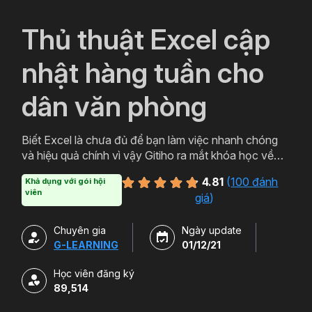
`
Thủ thuật Excel cập
nhật hàng tuần cho
dân văn phòng
Biết Excel là chưa đủ để bạn làm việc nhanh chóng
và hiệu quả chính vì vậy Gitiho ra mắt khóa học về
thủ thuật Excel. Qua khóa học của Gitiho người làm
4.81
(
100 đánh
Khả dụng với gói hội
văn phòng sẽ tự tin thao tác về những hàm, công cụ
viên
giá
)
trong Excel và ứng dụng để giải quyết công việc một
cách nhanh chóng .
Chuyên gia
Ngày update
G-LEARNING
01/12/21
Học viên đăng ký
89,514