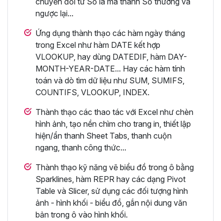
chuyển đổi từ Số la mã thành Số thường và
ngược lại...
Ứng dụng thành thạo các hàm ngày tháng
trong Excel như hàm DATE kết hợp
VLOOKUP, hay dùng DATEDIF, hàm DAY-
MONTH-YEAR-DATE... Hay các hàm tính
toán và dò tìm dữ liệu như SUM, SUMIFS,
COUNTIFS, VLOOKUP, INDEX.
Thành thạo các thao tác với Excel như chèn
hình ảnh, tạo nền chìm cho trang in, thiết lập
hiện/ẩn thanh Sheet Tabs, thanh cuộn
ngang, thanh công thức...
Thành thạo kỹ năng vẽ biểu đồ trong ô bằng
Sparklines, hàm REPR hay các dạng Pivot
Table và Slicer, sử dụng các đối tượng hình
ảnh - hình khối - biểu đồ, gắn nội dung văn
bản trong ô vào hình khối.