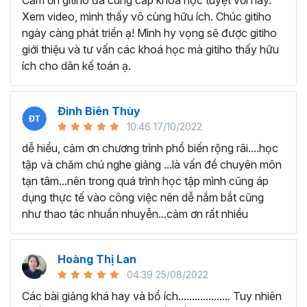
Cảm ơn gitiho đã cung cấp khóa học tuyệt vời này.
thành thạo kỹ năng sử dụng Excel nhanh chóng.
Xem video, mình thấy vô cùng hữu ích. Chúc gitiho
Học nhanh nhưng nhớ lâu bởi luôn có các bài tập
ngày càng phát triển ạ! Mình hy vọng sẽ được gitiho
thực hành kèm với lý thuyết.
giới thiệu và tư vấn các khoá học mà gitiho thấy hữu
Các video bài giảng được xây dựng dựa trên các
ích cho dân kế toán ạ.
chủ đề cụ thể, đồng thời chú trọng tối đa đến tính
ứng dụng cao. Đặc biệt, bộ video
các thủ thuật
trong Excel 2013, 2016, 2019
và nhiều phiên bản
Đinh Biên Thùy
khác, phù hợp với tất cả mọi đối tượng muốn tỏa
10:46 17/10/2022
sáng nơi công sở với thủ thuật Excel nâng cao thông
dễ hiểu, cảm ơn chương trình phổ biến rộng rãi....học
minh và tạo kết quả bất ngờ trong công việc.
tập và chăm chú nghe giảng ...là vấn đề chuyên môn
Bạn sẽ tự tin xử lý được mọi việc trên các công cụ
tạn tâm...nên trong quá trình học tập mình cũng áp
Excel một cách chuyên nghiệp giúp đẩy nhân được
dụng thực tế vào công việc nên dễ nắm bắt cũng
tiến độ công việc, nâng cao hiệu suất làm việc lên
như thao tác nhuần nhuyễn...cảm ơn rất nhiều
tới 5 lần.
Đặc biệt khi
đăng ký khóa học EXG02
học viên sẽ có cơ
hội nhận ưu đãi sở hữu trọn đời chỉ với
199.000đ
. Thao
Hoàng Thị Lan
tác đăng ký khá đơn giản, bạn chỉ cần nhấn vào ĐĂNG
04:39 25/08/2022
KÝ HỌC NGAY khóa học EXG08 trên gitiho.com là xong.
Các bài giảng khá hay và bổ ích................... Tuy nhiên