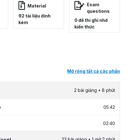
Exam
Material
questions
92 tài liệu đính
0 đề thi ghi nhớ
kèm
kiến thức
Mở rộng tất cả các phần
2 bài giảng • 8 phút
p
05:42
02:40
Excel
23 bài giảng • 1 giờ 2 phút