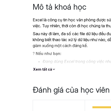
Mô tả khoá học
Excel là công cụ tin học văn phòng được sử
việc. Tuy nhiên, thời còn đi học chúng ta 
Sau này đi làm, đa số các file dữ liệu đều đ
không biết thao tác xử lý dữ liệu như nào, d
giảm xuống một cách đáng kể.
?
Nếu như bạn:
Đang dùng Excel trong công việc như
không bài bản.
Xem tất cả
Hoặc trước đây chỉ học lý thuyết nê
Hoặc đã có kiến thức cơ bản về Exc
Đánh giá của học viên
Thì Gitiho ở đây để giúp bạn giải quyết tất
học
EXG02 - Thủ thuật Excel cập nhật 
trong 8 giờ.
Hoàn thành khóa học, bạn có thể tự tin giả