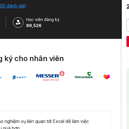
iải quyết công việc một cách nhanh chóng .
00 đánh giá
)
Học viên đăng ký
89,526
 ký cho nhân viên
nghiệm vụ liên quan tới Excel để làm việc
u quả hơn.