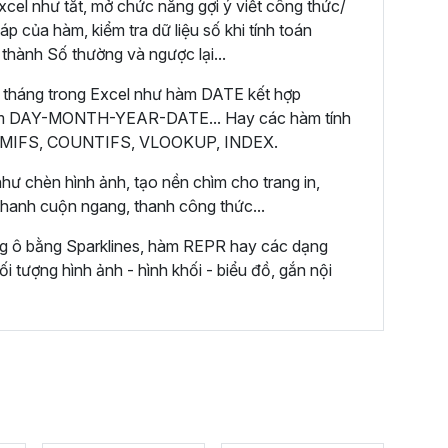
cel như tắt, mở chức năng gợi ý viết công thức/
áp của hàm, kiểm tra dữ liệu số khi tính toán
 thành Số thường và ngược lại...
 tháng trong Excel như hàm DATE kết hợp
m DAY-MONTH-YEAR-DATE... Hay các hàm tính
 SUMIFS, COUNTIFS, VLOOKUP, INDEX.
hư chèn hình ảnh, tạo nền chìm cho trang in,
 thanh cuộn ngang, thanh công thức...
ng ô bằng Sparklines, hàm REPR hay các dạng
ối tượng hình ảnh - hình khối - biểu đồ, gắn nội