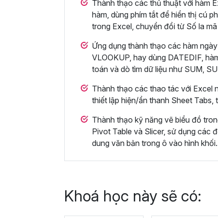
Thành thạo các thủ thuật với hàm Ex
hàm, dùng phím tắt để hiển thị cú ph
trong Excel, chuyển đổi từ Số la mã
Ứng dụng thành thạo các hàm ngày
VLOOKUP, hay dùng DATEDIF, hà
toán và dò tìm dữ liệu như SUM,
Thành thạo các thao tác với Excel n
thiết lập hiện/ẩn thanh Sheet Tabs,
Thành thạo kỹ năng vẽ biểu đồ tro
Pivot Table và Slicer, sử dụng các đ
dung văn bản trong ô vào hình khối.
Khoá học này sẽ có: