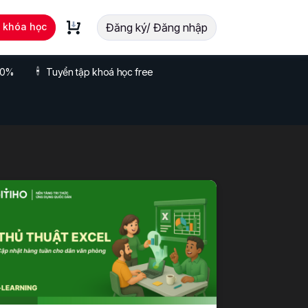
t khóa học
Đăng ký/ Đăng nhập
 70%
Tuyển tập khoá học free