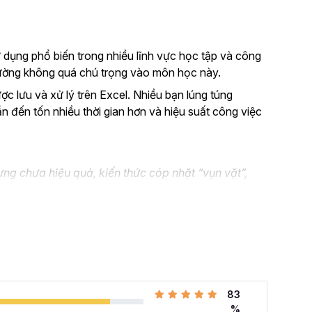
 dụng phổ biến trong nhiều lĩnh vực học tập và công
thường không quá chú trọng vào môn học này.
ược lưu và xử lý trên Excel. Nhiều bạn lúng túng
ẫn đến tốn nhiều thời gian hơn và hiệu suất công việc
ng chưa hiệu quả, kiến thức cóp nhặt “vụn vặt”,
n không biết áp dụng vào thực tế công việc như nào.
el và đang muốn nâng cao kỹ năng của mình lên.
 cả những khó khăn mà bạn gặp phải khi đi làm với khóa
hàng tuần cho dân văn phòng
với 107 bài giảng
83
i quyết công việc theo cách thông minh, nhanh chóng,
%