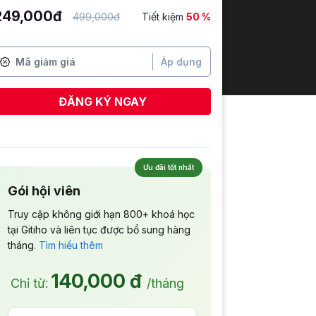
249,000đ
499,000đ
Tiết kiệm
50 %
Áp dụng
ĐĂNG KÝ NGAY
Ưu đãi tốt nhất
Gói hội viên
Truy cập không giới hạn 800+ khoá học
tại Gitiho và liên tục được bổ sung hàng
tháng.
Tìm hiểu thêm
140,000 đ
Chỉ từ:
/tháng