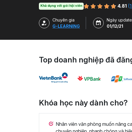
hàm, công cụ trong Excel và ứng dụng để g
4.81
(
1
Khả dụng với gói hội viên
Chuyên gia
Ngày update
G-LEARNING
01/12/21
Top doanh nghiệp đã đăng
Khóa học này dành cho?
Nhân viên văn phòng muốn nâng cao 
chuyên nghiệp, nhanh chóng và hiệ