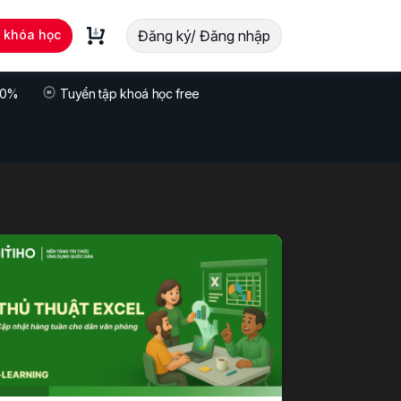
t khóa học
Đăng ký/ Đăng nhập
 70%
Tuyển tập khoá học free