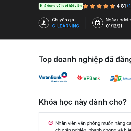
hàm, công cụ trong Excel và ứng dụng để g
4.81
(
1
Khả dụng với gói hội viên
Chuyên gia
Ngày update
G-LEARNING
01/12/21
Top doanh nghiệp đã đăng
Khóa học này dành cho?
Nhân viên văn phòng muốn nâng cao 
chuyên nghiệp, nhanh chóng và hiệ