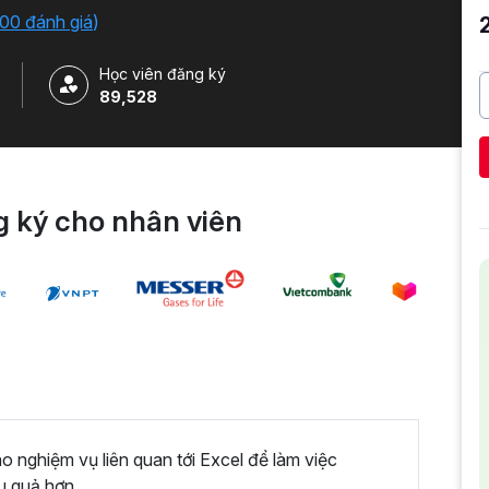
iải quyết công việc một cách nhanh chóng .
00 đánh giá
)
Học viên đăng ký
89,528
 ký cho nhân viên
nghiệm vụ liên quan tới Excel để làm việc
u quả hơn.