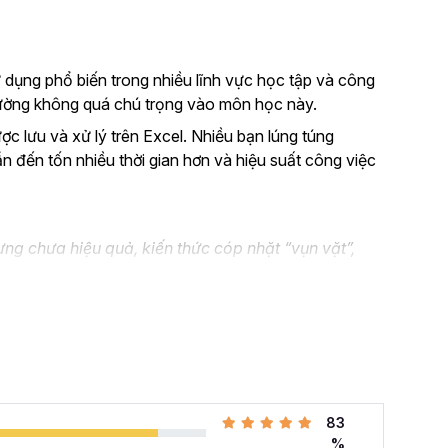
 dụng phổ biến trong nhiều lĩnh vực học tập và công
thường không quá chú trọng vào môn học này.
ược lưu và xử lý trên Excel. Nhiều bạn lúng túng
ẫn đến tốn nhiều thời gian hơn và hiệu suất công việc
ng chưa hiệu quả, kiến thức cóp nhặt “vụn vặt”,
n không biết áp dụng vào thực tế công việc như nào.
el và đang muốn nâng cao kỹ năng của mình lên.
 cả những khó khăn mà bạn gặp phải khi đi làm với khóa
hàng tuần cho dân văn phòng
với 107 bài giảng
83
i quyết công việc theo cách thông minh, nhanh chóng,
%