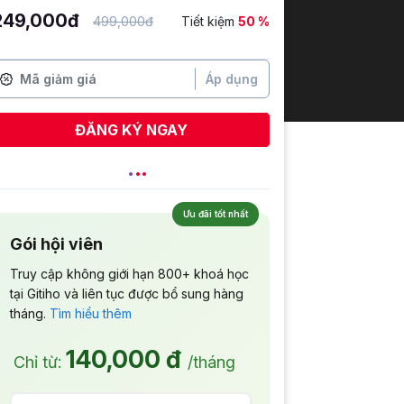
249,000đ
499,000đ
Tiết kiệm
50 %
Áp dụng
ĐĂNG KÝ NGAY
Huỳnh Kim Hoàng
vừa đăng ký
Ưu đãi tốt nhất
Gói hội viên
Truy cập không giới hạn 800+ khoá học
tại Gitiho và liên tục được bổ sung hàng
tháng.
Tìm hiểu thêm
140,000 đ
Chỉ từ:
/tháng