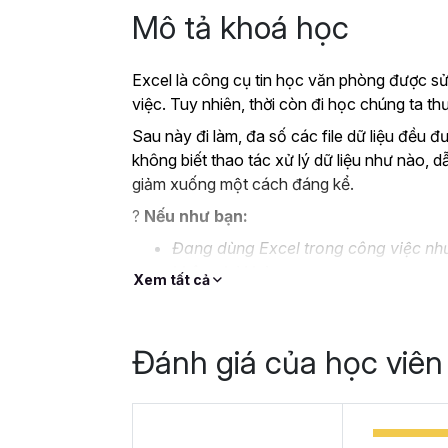
Mô tả khoá học
Excel là công cụ tin học văn phòng được sử
việc. Tuy nhiên, thời còn đi học chúng ta 
Sau này đi làm, đa số các file dữ liệu đều đ
không biết thao tác xử lý dữ liệu như nào, d
giảm xuống một cách đáng kể.
?
Nếu như bạn:
Đang dùng Excel trong công việc như
không bài bản.
Xem tất cả
Hoặc trước đây chỉ học lý thuyết nê
Hoặc đã có kiến thức cơ bản về Exc
Đánh giá của học viên
Thì Gitiho ở đây để giúp bạn giải quyết tất
học
EXG02 - Thủ thuật Excel cập nhật 
trong 8 giờ.
Hoàn thành khóa học, bạn có thể tự tin giả