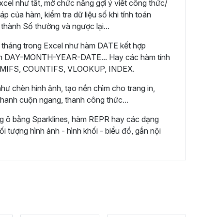
cel như tắt, mở chức năng gợi ý viết công thức/
áp của hàm, kiểm tra dữ liệu số khi tính toán
 thành Số thường và ngược lại...
 tháng trong Excel như hàm DATE kết hợp
m DAY-MONTH-YEAR-DATE... Hay các hàm tính
 SUMIFS, COUNTIFS, VLOOKUP, INDEX.
hư chèn hình ảnh, tạo nền chìm cho trang in,
 thanh cuộn ngang, thanh công thức...
ng ô bằng Sparklines, hàm REPR hay các dạng
ối tượng hình ảnh - hình khối - biểu đồ, gắn nội