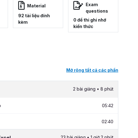
Exam
Material
questions
92 tài liệu đính
0 đề thi ghi nhớ
kèm
kiến thức
Mở rộng tất cả các phần
2 bài giảng • 8 phút
p
05:42
02:40
Excel
23 bài giảng • 1 giờ 2 phút