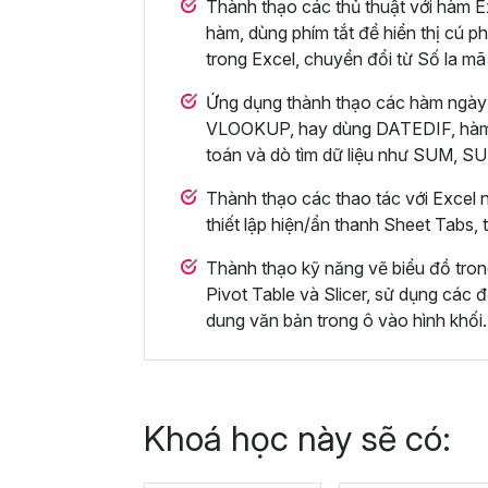
Thành thạo các thủ thuật với hàm Ex
hàm, dùng phím tắt để hiển thị cú ph
trong Excel, chuyển đổi từ Số la mã
Ứng dụng thành thạo các hàm ngày
VLOOKUP, hay dùng DATEDIF, hà
toán và dò tìm dữ liệu như SUM,
Thành thạo các thao tác với Excel n
thiết lập hiện/ẩn thanh Sheet Tabs,
Thành thạo kỹ năng vẽ biểu đồ tro
Pivot Table và Slicer, sử dụng các đ
dung văn bản trong ô vào hình khối.
Khoá học này sẽ có: